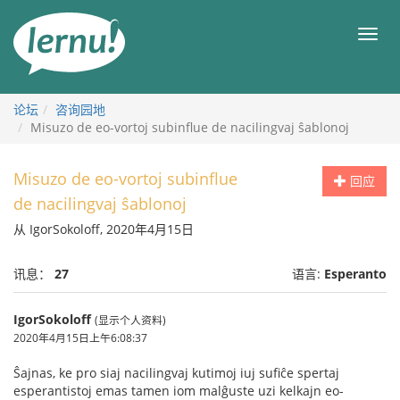
去
目
目
錄
录
頁
论坛
咨询园地
Misuzo de eo-vortoj subinflue de nacilingvaj ŝablonoj
Misuzo de eo-vortoj subinflue
回应
de nacilingvaj ŝablonoj
从 IgorSokoloff, 2020年4月15日
讯息：
27
语言:
Esperanto
IgorSokoloff
(显示个人资料)
2020年4月15日上午6:08:37
Ŝajnas, ke pro siaj nacilingvaj kutimoj iuj sufiĉe spertaj
esperantistoj emas tamen iom malĝuste uzi kelkajn eo-