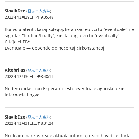
SlavikDze
(
显示个人资料
)
2022年12月29日下午9:35:48
Bonvolu atenti, karaj kolegoj, ke ankaŭ eo-vorto "eventuale" ne
signifas "fin-fine/finally", kiel la angla vorto "eventually".
Citaĵo el PIV:
Eventuale — depende de necertaj cirkonstancoj.
Altebrilas
(
显示个人资料
)
2022年12月30日上午8:48:11
Ni demandas, cxu Esperanto estu eventuale agnoskita kiel
internacia lingvo.
SlavikDze
(
显示个人资料
)
2022年12月31日上午8:31:24
Nu, kiam mankas reale aktuala informaĵo, sed haveblas forta