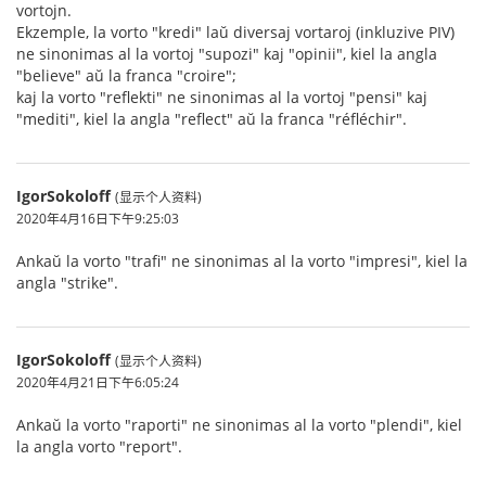
vortojn.
Ekzemple, la vorto "kredi" laŭ diversaj vortaroj (inkluzive PIV)
ne sinonimas al la vortoj "supozi" kaj "opinii", kiel la angla
"believe" aŭ la franca "croire";
kaj la vorto "reflekti" ne sinonimas al la vortoj "pensi" kaj
"mediti", kiel la angla "reflect" aŭ la franca "réfléchir".
IgorSokoloff
(显示个人资料)
2020年4月16日下午9:25:03
Ankaŭ la vorto "trafi" ne sinonimas al la vorto "impresi", kiel la
angla "strike".
IgorSokoloff
(显示个人资料)
2020年4月21日下午6:05:24
Ankaŭ la vorto "raporti" ne sinonimas al la vorto "plendi", kiel
la angla vorto "report".