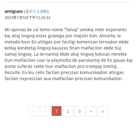
amigueo
(
显示个人资料
)
2023年1月5日下午12:20:32
Mi opinias ke cxi temo nome "falsaj" amikoj inter esperanto
kaj aliaj lingvoj estas gravega por majstri Eon. Alivorte, la
metodo kiun Eo utiligas por faciligi komencan lernadon ekde
kelkaj konktetaj lingvoj kauxzas finan malfacilon ekde tiuj
samaj lingvoj. La lernantoj ekde aliaj lingvoj kolizias nerekte
tiun malfacilon cxar la plejmulto de parolantoj de Eo gxuas kaj
poste suferas rekte tiun malfacilon pro trompaj similoj.
Rezulte, Eo kiu celis facilan precizan komunikadon atingas
facilan neprecizan aux malfacilan precizan komunikadon.
1
«
<
2
3
>
»