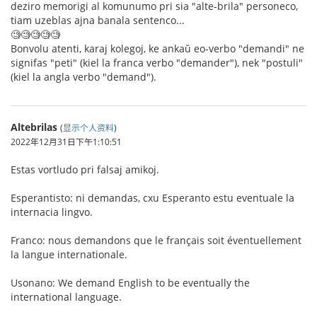
deziro memorigi al komunumo pri sia "alte-brila" personeco,
tiam uzeblas ajna banala sentenco...
🧐🧐🧐🧐🧐
Bonvolu atenti, karaj kolegoj, ke ankaŭ eo-verbo "demandi" ne
signifas "peti" (kiel la franca verbo "demander"), nek "postuli"
(kiel la angla verbo "demand").
Altebrilas
(
显示个人资料
)
2022年12月31日下午1:10:51
Estas vortludo pri falsaj amikoj.
Esperantisto: ni demandas, cxu Esperanto estu eventuale la
internacia lingvo.
Franco: nous demandons que le français soit éventuellement
la langue internationale.
Usonano: We demand English to be eventually the
international language.