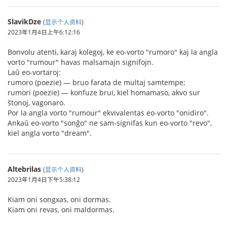
SlavikDze
(
显示个人资料
)
2023年1月4日上午6:12:16
Bonvolu atenti, karaj kolegoj, ke eo-vorto "rumoro" kaj la angla
vorto "rumour" havas malsamajn signifojn.
Laŭ eo-vortaroj:
rumoro (poezie) — bruo farata de multaj samtempe;
rumori (poezie) — konfuze brui, kiel homamaso, akvo sur
ŝtonoj, vagonaro.
Por la angla vorto "rumour" ekvivalentas eo-vorto "onidiro".
Ankaŭ eo-vorto "sonĝo" ne sam-signifas kun eo-vorto "revo",
kiel angla vorto "dream".
Altebrilas
(
显示个人资料
)
2023年1月4日下午5:38:12
Kiam oni songxas, oni dormas.
Kiam oni revas, oni maldormas.