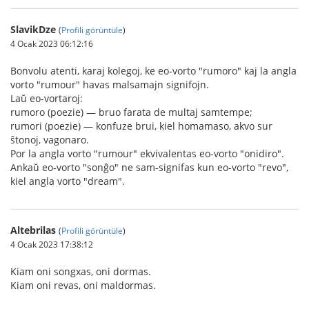
SlavikDze
(
Profili görüntüle
)
4 Ocak 2023 06:12:16
Bonvolu atenti, karaj kolegoj, ke eo-vorto "rumoro" kaj la angla
vorto "rumour" havas malsamajn signifojn.
Laŭ eo-vortaroj:
rumoro (poezie) — bruo farata de multaj samtempe;
rumori (poezie) — konfuze brui, kiel homamaso, akvo sur
ŝtonoj, vagonaro.
Por la angla vorto "rumour" ekvivalentas eo-vorto "onidiro".
Ankaŭ eo-vorto "sonĝo" ne sam-signifas kun eo-vorto "revo",
kiel angla vorto "dream".
Altebrilas
(
Profili görüntüle
)
4 Ocak 2023 17:38:12
Kiam oni songxas, oni dormas.
Kiam oni revas, oni maldormas.