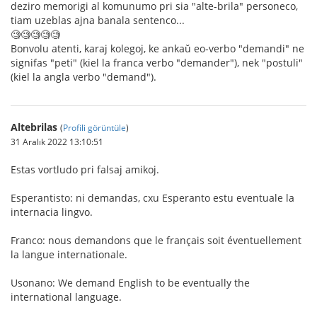
deziro memorigi al komunumo pri sia "alte-brila" personeco,
tiam uzeblas ajna banala sentenco...
🧐🧐🧐🧐🧐
Bonvolu atenti, karaj kolegoj, ke ankaŭ eo-verbo "demandi" ne
signifas "peti" (kiel la franca verbo "demander"), nek "postuli"
(kiel la angla verbo "demand").
Altebrilas
(
Profili görüntüle
)
31 Aralık 2022 13:10:51
Estas vortludo pri falsaj amikoj.
Esperantisto: ni demandas, cxu Esperanto estu eventuale la
internacia lingvo.
Franco: nous demandons que le français soit éventuellement
la langue internationale.
Usonano: We demand English to be eventually the
international language.