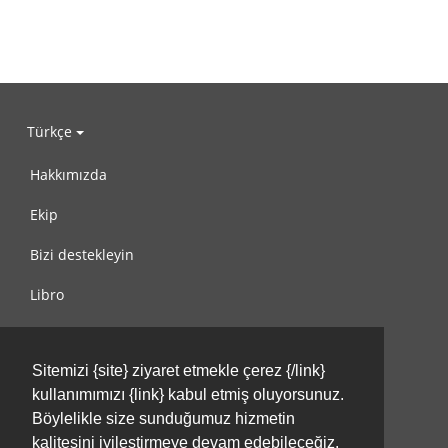
Türkçe
Hakkımızda
Ekip
Bizi destekleyin
Libro
Gizlilik Politikası
Sitemizi {site} ziyaret etmekle çerez {/link}
Kullanım Koşulları
kullanımımızı {link} kabul etmiş oluyorsunuz.
Bize ulaşın
Böylelikle size sunduğumuz hizmetin
kalitesini iyileştirmeye devam edebileceğiz.