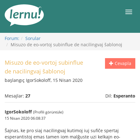
İçerik
Görüntüleme
Men
Forum:
Sorular
Misuzo de eo-vortoj subinflue de nacilingvaj ŝablonoj
Misuzo de eo-vortoj subinflue
Cevapla
de nacilingvaj ŝablonoj
başlangıç IgorSokoloff, 15 Nisan 2020
Mesajlar:
27
Dil:
Esperanto
IgorSokoloff
(Profili görüntüle)
15 Nisan 2020 06:08:37
Ŝajnas, ke pro siaj nacilingvaj kutimoj iuj sufiĉe spertaj
esperantistoj emas tamen iom malĝuste uzi kelkajn eo-