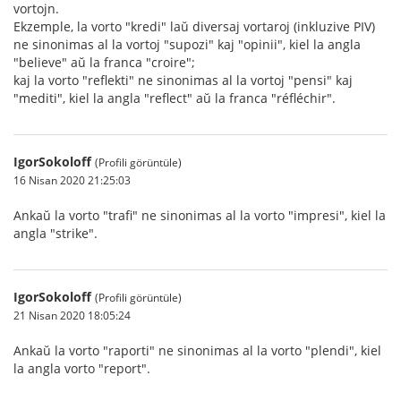
vortojn.
Ekzemple, la vorto "kredi" laŭ diversaj vortaroj (inkluzive PIV)
ne sinonimas al la vortoj "supozi" kaj "opinii", kiel la angla
"believe" aŭ la franca "croire";
kaj la vorto "reflekti" ne sinonimas al la vortoj "pensi" kaj
"mediti", kiel la angla "reflect" aŭ la franca "réfléchir".
IgorSokoloff
(Profili görüntüle)
16 Nisan 2020 21:25:03
Ankaŭ la vorto "trafi" ne sinonimas al la vorto "impresi", kiel la
angla "strike".
IgorSokoloff
(Profili görüntüle)
21 Nisan 2020 18:05:24
Ankaŭ la vorto "raporti" ne sinonimas al la vorto "plendi", kiel
la angla vorto "report".