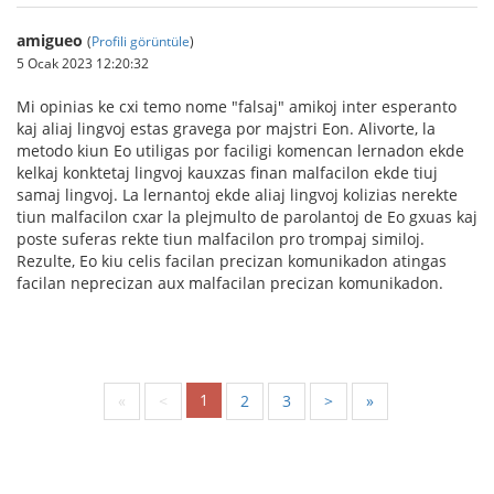
amigueo
(
Profili görüntüle
)
5 Ocak 2023 12:20:32
Mi opinias ke cxi temo nome "falsaj" amikoj inter esperanto
kaj aliaj lingvoj estas gravega por majstri Eon. Alivorte, la
metodo kiun Eo utiligas por faciligi komencan lernadon ekde
kelkaj konktetaj lingvoj kauxzas finan malfacilon ekde tiuj
samaj lingvoj. La lernantoj ekde aliaj lingvoj kolizias nerekte
tiun malfacilon cxar la plejmulto de parolantoj de Eo gxuas kaj
poste suferas rekte tiun malfacilon pro trompaj similoj.
Rezulte, Eo kiu celis facilan precizan komunikadon atingas
facilan neprecizan aux malfacilan precizan komunikadon.
1
«
<
2
3
>
»