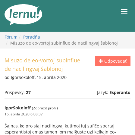
Späť
na
Men
obsah
Fórum
Poradňa
Misuzo de eo-vortoj subinflue de nacilingvaj ŝablonoj
Misuzo de eo-vortoj subinflue
Odpovedať
de nacilingvaj ŝablonoj
od IgorSokoloff, 15. apríla 2020
Príspevky:
27
Jazyk:
Esperanto
IgorSokoloff
(Zobraziť profil)
15. apríla 2020 6:08:37
Ŝajnas, ke pro siaj nacilingvaj kutimoj iuj sufiĉe spertaj
esperantistoj emas tamen iom malĝuste uzi kelkajn eo-