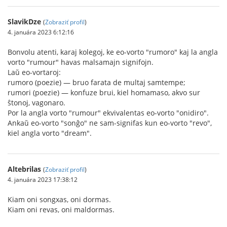
SlavikDze
(
Zobraziť profil
)
4. januára 2023 6:12:16
Bonvolu atenti, karaj kolegoj, ke eo-vorto "rumoro" kaj la angla
vorto "rumour" havas malsamajn signifojn.
Laŭ eo-vortaroj:
rumoro (poezie) — bruo farata de multaj samtempe;
rumori (poezie) — konfuze brui, kiel homamaso, akvo sur
ŝtonoj, vagonaro.
Por la angla vorto "rumour" ekvivalentas eo-vorto "onidiro".
Ankaŭ eo-vorto "sonĝo" ne sam-signifas kun eo-vorto "revo",
kiel angla vorto "dream".
Altebrilas
(
Zobraziť profil
)
4. januára 2023 17:38:12
Kiam oni songxas, oni dormas.
Kiam oni revas, oni maldormas.