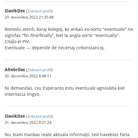
SlavikDze
(
Zobraziť profil
)
29. decembra 2022 21:35:48
Bonvolu atenti, karaj kolegoj, ke ankaŭ eo-vorto "eventuale" ne
signifas "fin-fine/finally", kiel la angla vorto "eventually".
Citaĵo el PIV:
Eventuale — depende de necertaj cirkonstancoj.
Altebrilas
(
Zobraziť profil
)
30. decembra 2022 8:48:11
Ni demandas, cxu Esperanto estu eventuale agnoskita kiel
internacia lingvo.
SlavikDze
(
Zobraziť profil
)
31. decembra 2022 8:31:24
Nu, kiam mankas reale aktuala informaĵo, sed haveblas forta