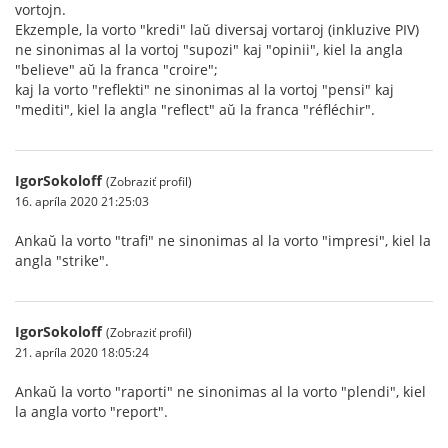
vortojn.
Ekzemple, la vorto "kredi" laŭ diversaj vortaroj (inkluzive PIV)
ne sinonimas al la vortoj "supozi" kaj "opinii", kiel la angla
"believe" aŭ la franca "croire";
kaj la vorto "reflekti" ne sinonimas al la vortoj "pensi" kaj
"mediti", kiel la angla "reflect" aŭ la franca "réfléchir".
IgorSokoloff
(Zobraziť profil)
16. apríla 2020 21:25:03
Ankaŭ la vorto "trafi" ne sinonimas al la vorto "impresi", kiel la
angla "strike".
IgorSokoloff
(Zobraziť profil)
21. apríla 2020 18:05:24
Ankaŭ la vorto "raporti" ne sinonimas al la vorto "plendi", kiel
la angla vorto "report".