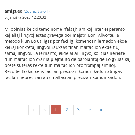
amigueo
(
Zobraziť profil
)
5. januára 2023 12:20:32
Mi opinias ke cxi temo nome "falsaj" amikoj inter esperanto
kaj aliaj lingvoj estas gravega por majstri Eon. Alivorte, la
metodo kiun Eo utiligas por faciligi komencan lernadon ekde
kelkaj konktetaj lingvoj kauxzas finan malfacilon ekde tiuj
samaj lingvoj. La lernantoj ekde aliaj lingvoj kolizias nerekte
tiun malfacilon cxar la plejmulto de parolantoj de Eo gxuas kaj
poste suferas rekte tiun malfacilon pro trompaj similoj.
Rezulte, Eo kiu celis facilan precizan komunikadon atingas
facilan neprecizan aux malfacilan precizan komunikadon.
1
«
<
2
3
>
»