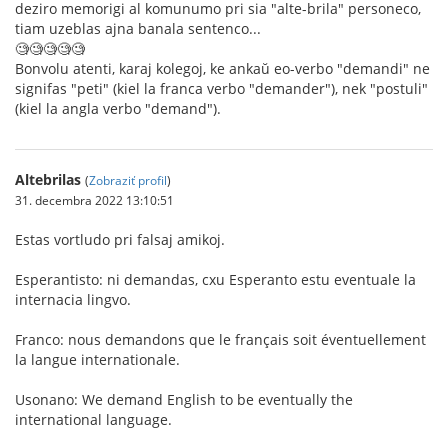
deziro memorigi al komunumo pri sia "alte-brila" personeco,
tiam uzeblas ajna banala sentenco...
🧐🧐🧐🧐🧐
Bonvolu atenti, karaj kolegoj, ke ankaŭ eo-verbo "demandi" ne
signifas "peti" (kiel la franca verbo "demander"), nek "postuli"
(kiel la angla verbo "demand").
Altebrilas
(
Zobraziť profil
)
31. decembra 2022 13:10:51
Estas vortludo pri falsaj amikoj.
Esperantisto: ni demandas, cxu Esperanto estu eventuale la
internacia lingvo.
Franco: nous demandons que le français soit éventuellement
la langue internationale.
Usonano: We demand English to be eventually the
international language.