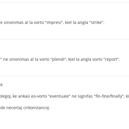
e sinonimas al la vorto "impresi", kiel la angla "strike".
" ne sinonimas al la vorto "plendi", kiel la angla vorto "report".
48
olegoj, ke ankaŭ eo-vorto "eventuale" ne signifas "fin-fine/finally", k
e necertaj cirkonstancoj.