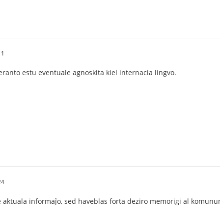
11
anto estu eventuale agnoskita kiel internacia lingvo.
24
aktuala informaĵo, sed haveblas forta deziro memorigi al komunumo