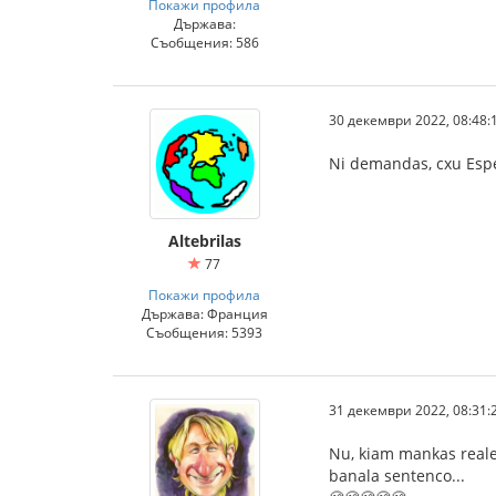
Покажи профила
Държава:
Съобщения: 586
30 декември 2022, 08:48:
Ni demandas, cxu Esper
Altebrilas
77
Покажи профила
Държава: Франция
Съобщения: 5393
31 декември 2022, 08:31:
Nu, kiam mankas reale 
banala sentenco...