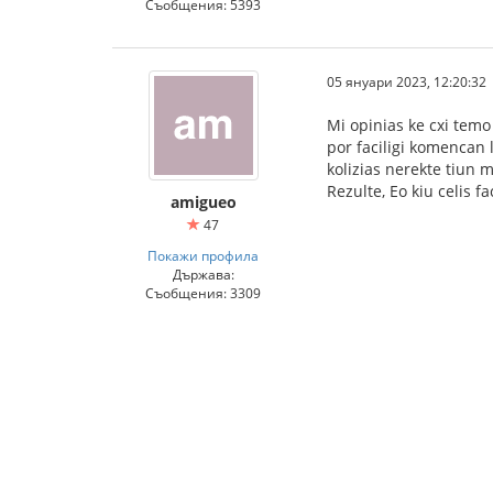
Съобщения: 5393
05 януари 2023, 12:20:32
Mi opinias ke cxi temo 
por faciligi komencan l
kolizias nerekte tiun 
Rezulte, Eo kiu celis 
amigueo
47
Покажи профила
Държава:
Съобщения: 3309