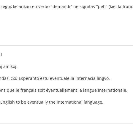
olegoj, ke ankaŭ eo-verbo "demandi" ne signifas "peti" (kiel la fran
51
aj amikoj.
das, cxu Esperanto estu eventuale la internacia lingvo.
s que le français soit éventuellement la langue internationale.
glish to be eventually the international language.