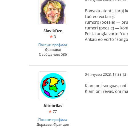
Bonvolu atenti, karaj 
Laŭ eo-vortaroj:
rumoro (poezie) — bru
rumori (poezie) — konf
SlavikDze
Por la angla vorto "ru
3
Ankaŭ eo-vorto "sonĝo"
Покажи профила
Държава:
Съобщения: 586
04 януари 2023, 17:38:12
Kiam oni songxas, oni
Kiam oni revas, oni m
Altebrilas
77
Покажи профила
Държава: Франция