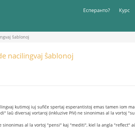
Есперанто?
Курс
ingvaj ŝablonoj
e nacilingvaj ŝablonoj
cilingvaj kutimoj iuj sufiĉe spertaj esperantistoj emas tamen iom ma
di" laŭ diversaj vortaroj (inkluzive PIV) ne sinonimas al la vortoj "sup
ne sinonimas al la vortoj "pensi" kaj "mediti", kiel la angla "reflect" a