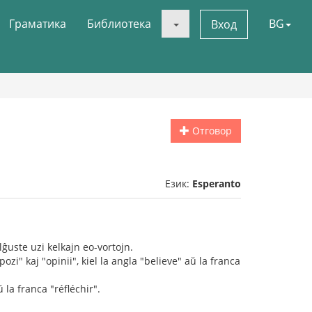
Граматика
Библиотека
BG
Вход
Отговор
Език:
Esperanto
lĝuste uzi kelkajn eo-vortojn.
ozi" kaj "opinii", kiel la angla "believe" aŭ la franca
ŭ la franca "réfléchir".