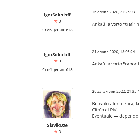
16 април 2020, 21:25:03
IgorSokoloff
0
Ankaŭ la vorto "trafi" n
Съобщения: 618
21 април 2020, 18:05:24
IgorSokoloff
0
Ankaŭ la vorto "raporti
Съобщения: 618
29 декември 2022, 21:35:
Bonvolu atenti, karaj k
Citaĵo el PIV:
Eventuale — depende d
SlavikDze
3