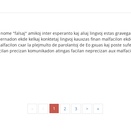
nome "falsaj" amikoj inter esperanto kaj aliaj lingvoj estas gravega 
ernadon ekde kelkaj konktetaj lingvoj kauxzas finan malfacilon ekde 
malfacilon cxar la plejmulto de parolantoj de Eo gxuas kaj poste sufe
facilan precizan komunikadon atingas facilan neprecizan aux malfa
1
«
<
2
3
>
»