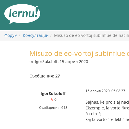
Към
съдържанието
Форум
Консултации
Misuzo de eo-vortoj subinflue de nacil
Misuzo de eo-vortoj subinflue d
от IgorSokoloff, 15 април 2020
Съобщения:
27
15 април 2020, 06:08:37
IgorSokoloff
0
Ŝajnas, ke pro siaj na
Съобщения: 618
Ekzemple, la vorto "kre
"croire";
kaj la vorto "reflekti" 