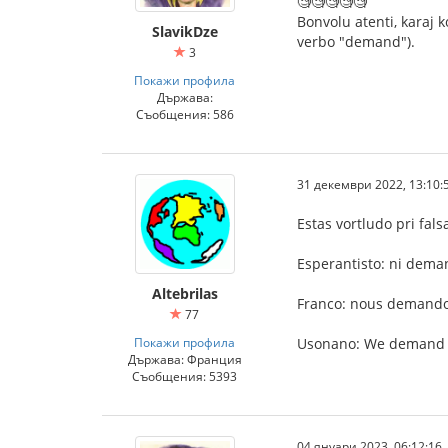
🧐🧐🧐🧐🧐
Bonvolu atenti, karaj k
SlavikDze
verbo "demand").
3
Покажи профила
Държава:
Съобщения: 586
31 декември 2022, 13:10:
Estas vortludo pri fals
Esperantisto: ni deman
Altebrilas
Franco: nous demandon
77
Покажи профила
Usonano: We demand En
Държава: Франция
Съобщения: 5393
04 януари 2023, 06:12:16