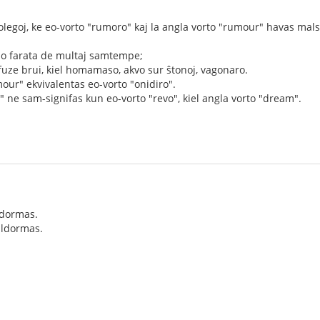
kolegoj, ke eo-vorto "rumoro" kaj la angla vorto "rumour" havas mal
o farata de multaj samtempe;
uze brui, kiel homamaso, akvo sur ŝtonoj, vagonaro.
mour" ekvivalentas eo-vorto "onidiro".
 ne sam-signifas kun eo-vorto "revo", kiel angla vorto "dream".
 dormas.
aldormas.