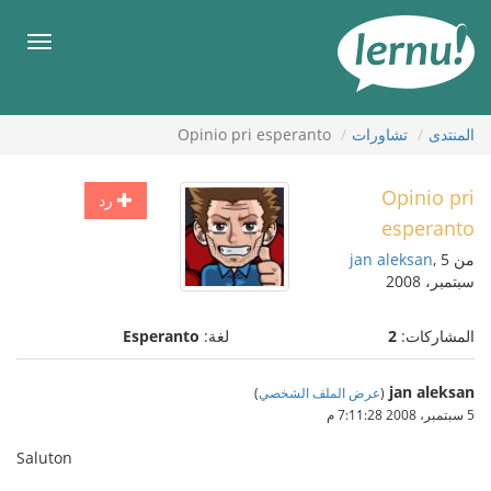
لى
لمحتويات
قائمة
طعام
المنتدى
تشاورات
Opinio pri esperanto
Opinio pri
رد
esperanto
من
, 5
jan aleksan
سبتمبر، 2008
المشاركات:
2
لغة:
Esperanto
jan aleksan
(
عرض الملف الشخصي
)
5 سبتمبر، 2008 7:11:28 م
Saluton