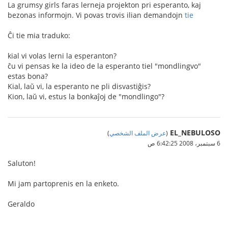
La grumsy girls faras lerneja projekton pri esperanto, kaj
bezonas informojn. Vi povas trovis ilian demandojn
tie
Ĉi tie mia traduko:
kial vi volas lerni la esperanton?
ĉu vi pensas ke la ideo de la esperanto tiel "mondlingvo"
estas bona?
Kial, laŭ vi, la esperanto ne pli disvastiĝis?
Kion, laŭ vi, estus la bonkaĵoj de "mondlingo"?
EL_NEBULOSO
(
عرض الملف الشخصي
)
6 سبتمبر، 2008 6:42:25 ص
Saluton!
Mi jam partoprenis en la enketo.
Geraldo