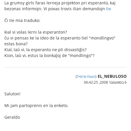
La grumsy girls faras lerneja projekton pri esperanto, kaj
bezonas informojn. Vi povas trovis ilian demandojn
tie
Ĉi tie mia traduko:
kial vi volas lerni la esperanton?
ĉu vi pensas ke la ideo de la esperanto tiel "mondlingvo"
estas bona?
Kial, laŭ vi, la esperanto ne pli disvastiĝis?
Kion, laŭ vi, estus la bonkaĵoj de "mondlingo"?
EL_NEBULOSO
(
הצגת פרופיל
)
6 בספטמבר 2008, 06:42:25
Saluton!
Mi jam partoprenis en la enketo.
Geraldo