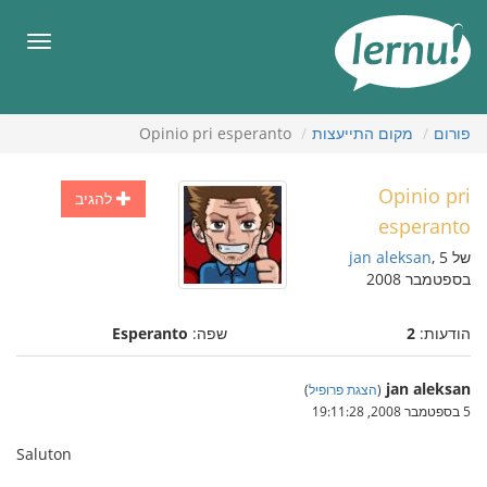
תוכן
עניינים
תפריט
פורום
מקום התייעצות
Opinio pri esperanto
Opinio pri
להגיב
esperanto
של
, 5
jan aleksan
בספטמבר 2008
הודעות:
2
שפה:
Esperanto
jan aleksan
(
הצגת פרופיל
)
5 בספטמבר 2008, 19:11:28
Saluton