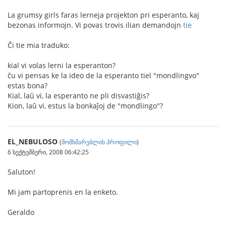
La grumsy girls faras lerneja projekton pri esperanto, kaj
bezonas informojn. Vi povas trovis ilian demandojn
tie
Ĉi tie mia traduko:
kial vi volas lerni la esperanton?
ĉu vi pensas ke la ideo de la esperanto tiel "mondlingvo"
estas bona?
Kial, laŭ vi, la esperanto ne pli disvastiĝis?
Kion, laŭ vi, estus la bonkaĵoj de "mondlingo"?
EL_NEBULOSO
(
მომხმარებლის პროფილი
)
6 სექტემბერი, 2008 06:42:25
Saluton!
Mi jam partoprenis en la enketo.
Geraldo