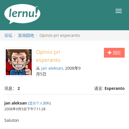
去
目
目
錄
录
頁
论坛
咨询园地
Opinio pri esperanto
Opinio pri
回应
esperanto
从
jan aleksan
, 2008年9
月5日
讯息：
2
语言:
Esperanto
jan aleksan
(
显示个人资料
)
2008年9月5日下午7:11:28
Saluton