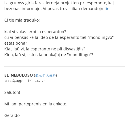
La grumsy girls faras lerneja projekton pri esperanto, kaj
bezonas informojn. Vi povas trovis ilian demandojn
tie
Ĉi tie mia traduko:
kial vi volas lerni la esperanton?
ĉu vi pensas ke la ideo de la esperanto tiel "mondlingvo"
estas bona?
Kial, laŭ vi, la esperanto ne pli disvastiĝis?
Kion, laŭ vi, estus la bonkaĵoj de "mondlingo"?
EL_NEBULOSO
(
显示个人资料
)
2008年9月6日上午6:42:25
Saluton!
Mi jam partoprenis en la enketo.
Geraldo