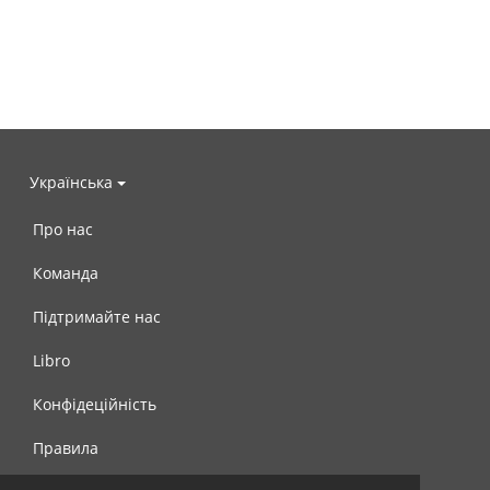
Українська
Про нас
Команда
Підтримайте нас
Libro
Конфідеційність
Правила