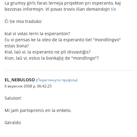
La grumsy girls faras lerneja projekton pri esperanto, kaj
bezonas informojn. Vi povas trovis ilian demandojn
tie
Ĉi tie mia traduko:
kial vi volas lerni la esperanton?
ĉu vi pensas ke la ideo de la esperanto tiel "mondlingvo"
estas bona?
Kial, laŭ vi, la esperanto ne pli disvastiĝis?
Kion, laŭ vi, estus la bonkaĵoj de "mondlingo"?
EL_NEBULOSO
(
Переглянути профіль
)
6 вересня 2008 р. 06:42:25
Saluton!
Mi jam partoprenis en la enketo.
Geraldo