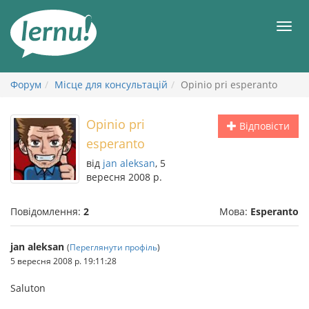
До
змісту
Мен
Форум
Місце для консультацій
Opinio pri esperanto
Opinio pri
Відповісти
esperanto
від
jan aleksan
, 5
вересня 2008 р.
Повідомлення:
2
Мова:
Esperanto
jan aleksan
(
Переглянути профіль
)
5 вересня 2008 р. 19:11:28
Saluton