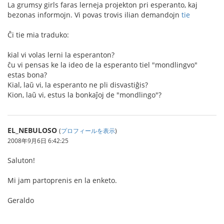
La grumsy girls faras lerneja projekton pri esperanto, kaj
bezonas informojn. Vi povas trovis ilian demandojn
tie
Ĉi tie mia traduko:
kial vi volas lerni la esperanton?
ĉu vi pensas ke la ideo de la esperanto tiel "mondlingvo"
estas bona?
Kial, laŭ vi, la esperanto ne pli disvastiĝis?
Kion, laŭ vi, estus la bonkaĵoj de "mondlingo"?
EL_NEBULOSO
(
プロフィールを表示
)
2008年9月6日 6:42:25
Saluton!
Mi jam partoprenis en la enketo.
Geraldo