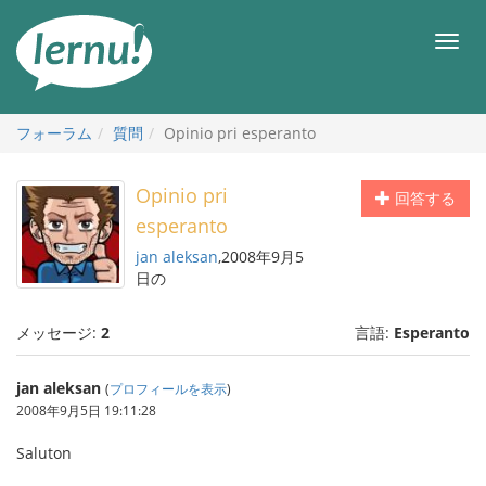
目
次
メ
へ
ニ
ュ
ー
フォーラム
質問
Opinio pri esperanto
Opinio pri
回答する
esperanto
jan aleksan
,2008年9月5
日の
メッセージ:
2
言語:
Esperanto
jan aleksan
(
プロフィールを表示
)
2008年9月5日 19:11:28
Saluton