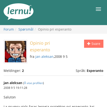
Til
innholdet
Meny
Forum
Spørsmål
Opinio pri esperanto
Opinio pri
Svare
esperanto
fra
jan aleksan
,2008 9 5
Meldinger:
2
Språk:
Esperanto
jan aleksan
(
Å vise profilen
)
2008 9 5 19:11:28
Saluton
La grumsy girls faras lerneja projekton pri esperanto, kaj