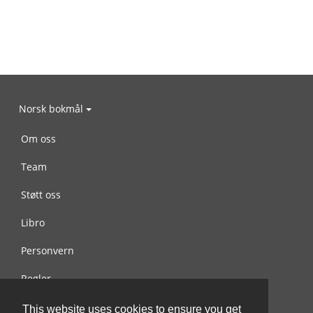
Norsk bokmål
Om oss
Team
Støtt oss
Libro
Personvern
Regler
Kontakt oss
This website uses cookies to ensure you get