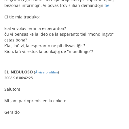
bezonas informojn. Vi povas trovis ilian demandojn
tie
Ĉi tie mia traduko:
kial vi volas lerni la esperanton?
ĉu vi pensas ke la ideo de la esperanto tiel "mondlingvo"
estas bona?
Kial, laŭ vi, la esperanto ne pli disvastiĝis?
Kion, laŭ vi, estus la bonkaĵoj de "mondlingo"?
EL_NEBULOSO
(
Å vise profilen
)
2008 9 6 06:42:25
Saluton!
Mi jam partoprenis en la enketo.
Geraldo