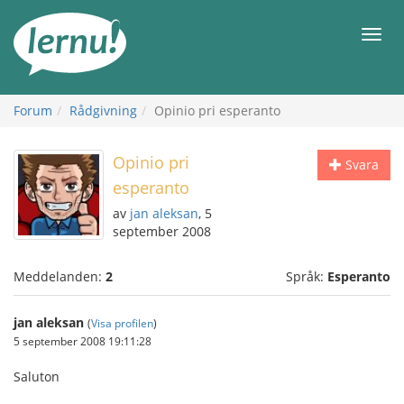
Till
sidans
Meny
innehåll
Forum
Rådgivning
Opinio pri esperanto
Opinio pri
Svara
esperanto
av
jan aleksan
, 5
september 2008
Meddelanden:
2
Språk:
Esperanto
jan aleksan
(
Visa profilen
)
5 september 2008 19:11:28
Saluton