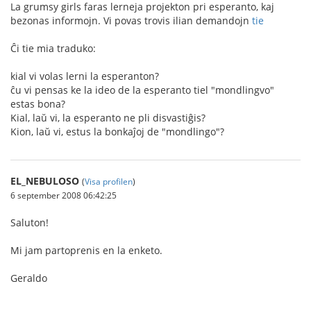
La grumsy girls faras lerneja projekton pri esperanto, kaj
bezonas informojn. Vi povas trovis ilian demandojn
tie
Ĉi tie mia traduko:
kial vi volas lerni la esperanton?
ĉu vi pensas ke la ideo de la esperanto tiel "mondlingvo"
estas bona?
Kial, laŭ vi, la esperanto ne pli disvastiĝis?
Kion, laŭ vi, estus la bonkaĵoj de "mondlingo"?
EL_NEBULOSO
(
Visa profilen
)
6 september 2008 06:42:25
Saluton!
Mi jam partoprenis en la enketo.
Geraldo