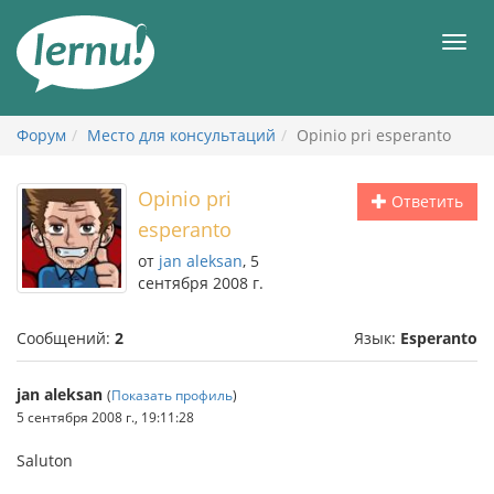
К
содержанию
Мен
Форум
Место для консультаций
Opinio pri esperanto
Opinio pri
Ответить
esperanto
от
jan aleksan
, 5
сентября 2008 г.
Сообщений:
2
Язык:
Esperanto
jan aleksan
(
Показать профиль
)
5 сентября 2008 г., 19:11:28
Saluton