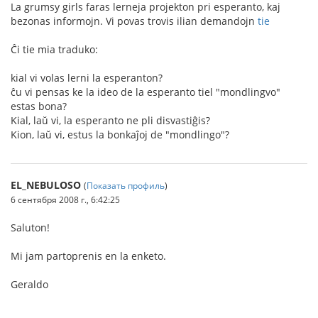
La grumsy girls faras lerneja projekton pri esperanto, kaj
bezonas informojn. Vi povas trovis ilian demandojn
tie
Ĉi tie mia traduko:
kial vi volas lerni la esperanton?
ĉu vi pensas ke la ideo de la esperanto tiel "mondlingvo"
estas bona?
Kial, laŭ vi, la esperanto ne pli disvastiĝis?
Kion, laŭ vi, estus la bonkaĵoj de "mondlingo"?
EL_NEBULOSO
(
Показать профиль
)
6 сентября 2008 г., 6:42:25
Saluton!
Mi jam partoprenis en la enketo.
Geraldo