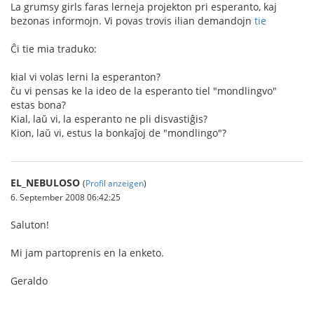
La grumsy girls faras lerneja projekton pri esperanto, kaj
bezonas informojn. Vi povas trovis ilian demandojn
tie
Ĉi tie mia traduko:
kial vi volas lerni la esperanton?
ĉu vi pensas ke la ideo de la esperanto tiel "mondlingvo"
estas bona?
Kial, laŭ vi, la esperanto ne pli disvastiĝis?
Kion, laŭ vi, estus la bonkaĵoj de "mondlingo"?
EL_NEBULOSO
(
Profil anzeigen
)
6. September 2008 06:42:25
Saluton!
Mi jam partoprenis en la enketo.
Geraldo