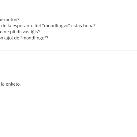
esperanton?
o de la esperanto tiel "mondlingvo" estas bona?
to ne pli disvastiĝis?
bonkaĵoj de "mondlingo"?
la enketo.