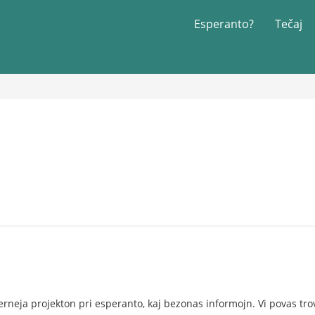
Esperanto?
Tečaj
lerneja projekton pri esperanto, kaj bezonas informojn. Vi povas tr