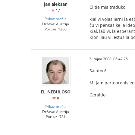
jan aleksan
Ĉi tie mia traduko:
17
Prikaz profila
kial vi volas lerni la 
Država: Austrija
ĉu vi pensas ke la ide
Poruke: 1260
Kial, laŭ vi, la esperan
Kion, laŭ vi, estus la 
6. rujna 2008. 06:42:25
Saluton!
Mi jam partoprenis en 
EL_NEBULOSO
Geraldo
8
Prikaz profila
Država: Austrija
Poruke: 781