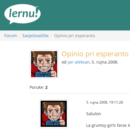
Sadržaj
Forum
Savjetovalište
Opinio pri esperanto
Opinio pri esperanto
od
jan aleksan
, 5. rujna 2008.
Poruke:
2
5. rujna 2008. 19:11:28
Saluton
La grumsy girls faras 