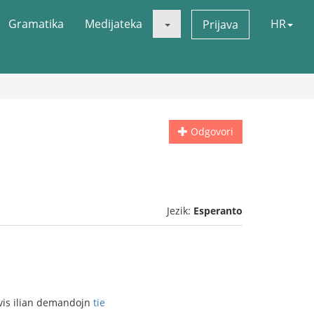
Gramatika
Medijateka
HR
Prijava
Odgovori
Jezik:
Esperanto
ovis ilian demandojn
tie