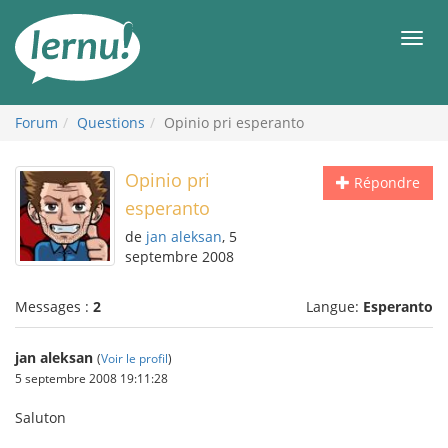
Aller
au
Men
contenu
Forum
Questions
Opinio pri esperanto
Opinio pri
Répondre
esperanto
de
jan aleksan
, 5
septembre 2008
Messages :
2
Langue:
Esperanto
jan aleksan
(
Voir le profil
)
5 septembre 2008 19:11:28
Saluton