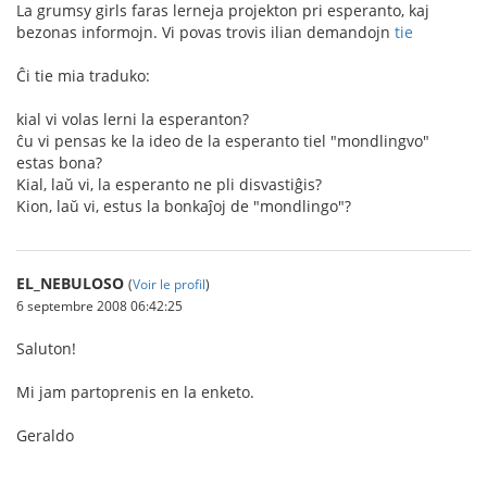
La grumsy girls faras lerneja projekton pri esperanto, kaj
bezonas informojn. Vi povas trovis ilian demandojn
tie
Ĉi tie mia traduko:
kial vi volas lerni la esperanton?
ĉu vi pensas ke la ideo de la esperanto tiel "mondlingvo"
estas bona?
Kial, laŭ vi, la esperanto ne pli disvastiĝis?
Kion, laŭ vi, estus la bonkaĵoj de "mondlingo"?
EL_NEBULOSO
(
Voir le profil
)
6 septembre 2008 06:42:25
Saluton!
Mi jam partoprenis en la enketo.
Geraldo