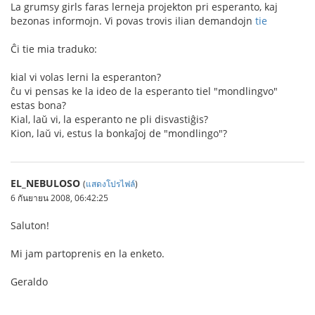
La grumsy girls faras lerneja projekton pri esperanto, kaj
bezonas informojn. Vi povas trovis ilian demandojn
tie
Ĉi tie mia traduko:
kial vi volas lerni la esperanton?
ĉu vi pensas ke la ideo de la esperanto tiel "mondlingvo"
estas bona?
Kial, laŭ vi, la esperanto ne pli disvastiĝis?
Kion, laŭ vi, estus la bonkaĵoj de "mondlingo"?
EL_NEBULOSO
(
แสดงโปรไฟล์
)
6 กันยายน 2008, 06:42:25
Saluton!
Mi jam partoprenis en la enketo.
Geraldo