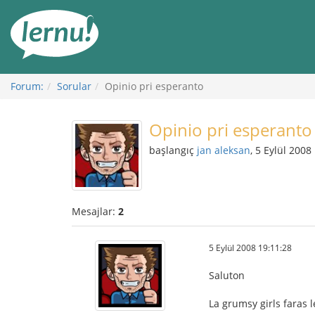
İçerik
Görüntüleme
Forum:
Sorular
Opinio pri esperanto
Opinio pri esperanto
başlangıç
jan aleksan
, 5 Eylül 2008
Mesajlar:
2
5 Eylül 2008 19:11:28
Saluton
La grumsy girls faras 