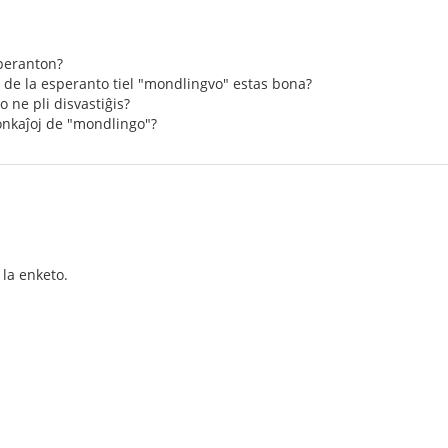
esperanton?
o de la esperanto tiel "mondlingvo" estas bona?
to ne pli disvastiĝis?
bonkaĵoj de "mondlingo"?
la enketo.