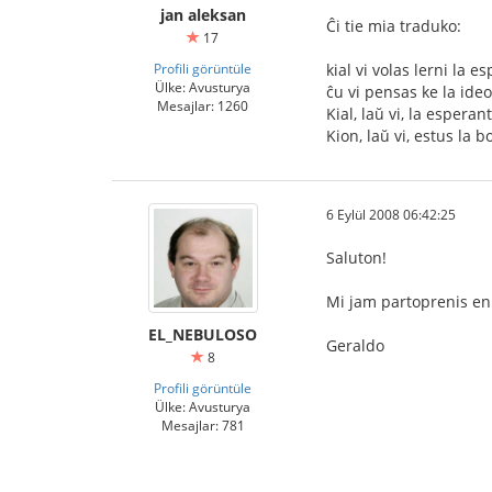
jan aleksan
Ĉi tie mia traduko:
17
Profili görüntüle
kial vi volas lerni la 
Ülke: Avusturya
ĉu vi pensas ke la ide
Mesajlar: 1260
Kial, laŭ vi, la esperan
Kion, laŭ vi, estus la 
6 Eylül 2008 06:42:25
Saluton!
Mi jam partoprenis en 
EL_NEBULOSO
Geraldo
8
Profili görüntüle
Ülke: Avusturya
Mesajlar: 781