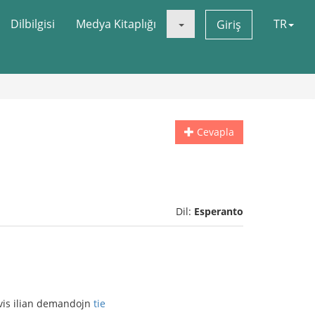
Dilbilgisi
Medya Kitaplığı
TR
Giriş
Cevapla
Dil:
Esperanto
ovis ilian demandojn
tie