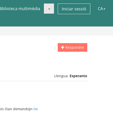
Biblioteca multimèdia
CA
Iniciar sessió
Respondre
Llengua:
Esperanto
ovis ilian demandojn
tie