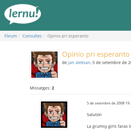
Al
contingut
Fòrum
Consultes
Opinio pri esperanto
Opinio pri esperanto
de
jan aleksan
, 5 de setembre de 
Missatges:
2
5 de setembre de 2008 19.
Saluton
La grumsy girls faras 