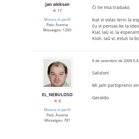
jan aleksan
Ĉi tie mia traduko:
17
Mostra el perfil
kial vi volas lerni la 
País: Àustria
ĉu vi pensas ke la ide
Missatges: 1260
Kial, laŭ vi, la esperan
Kion, laŭ vi, estus la 
6 de setembre de 2008 6.4
Saluton!
Mi jam partoprenis en 
EL_NEBULOSO
Geraldo
8
Mostra el perfil
País: Àustria
Missatges: 781