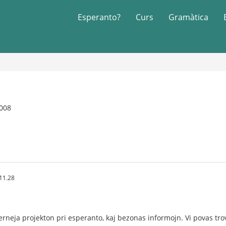
Esperanto?
Curs
Gramàtica
2008
11.28
lerneja projekton pri esperanto, kaj bezonas informojn. Vi povas tr