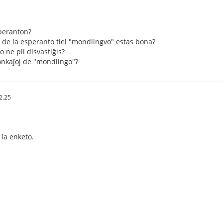
esperanton?
o de la esperanto tiel "mondlingvo" estas bona?
to ne pli disvastiĝis?
bonkaĵoj de "mondlingo"?
2.25
la enketo.