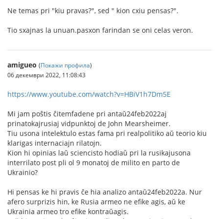
Ne temas pri "kiu pravas?", sed " kion cxiu pensas?".
Tio sxajnas la unuan.pasxon farindan se oni celas veron.
amigueo
(
Покажи профила
)
06 декември 2022, 11:08:43
https://www.youtube.com/watch?v=HBiV1h7Dm5E
Mi jam poŝtis ĉitemfadene pri antaŭ24feb2022aj
prinatokajrusiaj vidpunktoj de John Mearsheimer.
Tiu usona intelektulo estas fama pri realpolitiko aŭ teorio kiu
klarigas internaciajn rilatojn.
Kion hi opinias laŭ sciencisto hodiaŭ pri la rusikajusona
interrilato post pli ol 9 monatoj de milito en parto de
Ukrainio?
Hi pensas ke hi pravis ĉe hia analizo antaŭ24feb2022a. Nur
afero surprizis hin, ke Rusia armeo ne efike agis, aŭ ke
Ukrainia armeo tro efike kontraŭagis.