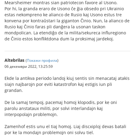
Mearsheimer montras sian patriotecon favore al Usono.
Por hi, la granda eraro de Usono ĉe ĝia obsedo pri Ukrainio
estas nekompreno ke alianco de Rusio kaj Usono estus tre
konvena por kontraŭstari la giganton Ĉinio. Nun, la alianco de
Rusio kaj Ĉinio faras pli danĝera la usonan taskon
mondpolican. La etendiĝo de la milita/sekureca influregiono
de Ĉinio estos konfliktdona dum la proksimaj jardekoj.
Altebrilas
(
Покажи профила
)
06 декември 2022, 13:25:59
Ekde la antikva periodo landoj kiuj sentis sin menacataj atakis
siajn najbarojn por eviti katastrofon kaj estigis iun pli
grandan.
De la samaj tempoj, pacemaj homoj klopodis, por ke oni
parolu anstataux militi, por solvi interlandajn kaj
interpopolajn problemojn.
Zamenhof estis unu el tiaj homoj. Liaj discxiploj devas batali
por ke la mondajn problemojn oni solvu tiel.