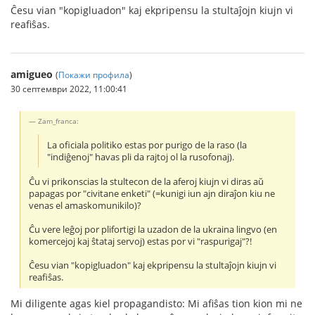
Ĉesu vian "kopigluadon" kaj ekpripensu la stultaĵojn kiujn vi
reafiŝas.
amigueo
(
Покажи профила
)
30 септември 2022, 11:00:41
Zam_franca:
La oficiala politiko estas por purigo de la raso (la
"indiĝenoj" havas pli da rajtoj ol la rusofonaj).
Ĉu vi prikonscias la stultecon de la aferoj kiujn vi diras aŭ
papagas por "civitane enketi" (=kunigi iun ajn diraĵon kiu ne
venas el amaskomunikilo)?
Ĉu vere leĝoj por plifortigi la uzadon de la ukraina lingvo (en
komercejoj kaj ŝtataj servoj) estas por vi "raspurigaj"?!
Ĉesu vian "kopigluadon" kaj ekpripensu la stultaĵojn kiujn vi
reafiŝas.
Mi diligente agas kiel propagandisto: Mi afiŝas tion kion mi ne