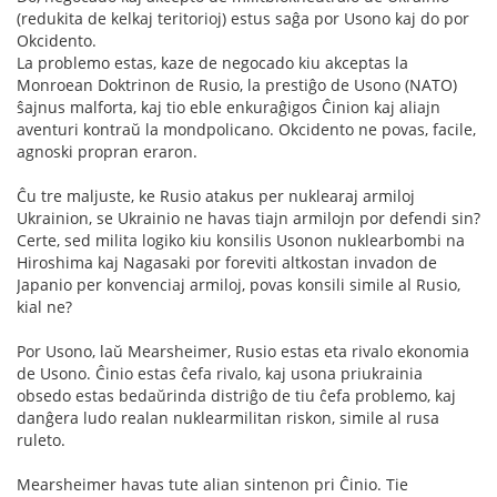
(redukita de kelkaj teritorioj) estus saĝa por Usono kaj do por
Okcidento.
La problemo estas, kaze de negocado kiu akceptas la
Monroean Doktrinon de Rusio, la prestiĝo de Usono (NATO)
ŝajnus malforta, kaj tio eble enkuraĝigos Ĉinion kaj aliajn
aventuri kontraŭ la mondpolicano. Okcidento ne povas, facile,
agnoski propran eraron.
Ĉu tre maljuste, ke Rusio atakus per nuklearaj armiloj
Ukrainion, se Ukrainio ne havas tiajn armilojn por defendi sin?
Certe, sed milita logiko kiu konsilis Usonon nuklearbombi na
Hiroshima kaj Nagasaki por foreviti altkostan invadon de
Japanio per konvenciaj armiloj, povas konsili simile al Rusio,
kial ne?
Por Usono, laŭ Mearsheimer, Rusio estas eta rivalo ekonomia
de Usono. Ĉinio estas ĉefa rivalo, kaj usona priukrainia
obsedo estas bedaŭrinda distriĝo de tiu ĉefa problemo, kaj
danĝera ludo realan nuklearmilitan riskon, simile al rusa
ruleto.
Mearsheimer havas tute alian sintenon pri Ĉinio. Tie