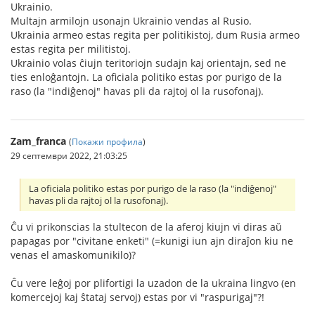
Ukrainio.
Multajn armilojn usonajn Ukrainio vendas al Rusio.
Ukrainia armeo estas regita per politikistoj, dum Rusia armeo
estas regita per militistoj.
Ukrainio volas ĉiujn teritoriojn sudajn kaj orientajn, sed ne
ties enloĝantojn. La oficiala politiko estas por purigo de la
raso (la "indiĝenoj" havas pli da rajtoj ol la rusofonaj).
Zam_franca
(
Покажи профила
)
29 септември 2022, 21:03:25
La oficiala politiko estas por purigo de la raso (la "indiĝenoj"
havas pli da rajtoj ol la rusofonaj).
Ĉu vi prikonscias la stultecon de la aferoj kiujn vi diras aŭ
papagas por "civitane enketi" (=kunigi iun ajn diraĵon kiu ne
venas el amaskomunikilo)?
Ĉu vere leĝoj por plifortigi la uzadon de la ukraina lingvo (en
komercejoj kaj ŝtataj servoj) estas por vi "raspurigaj"?!