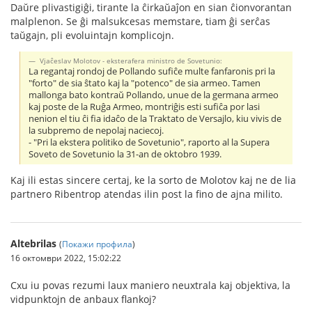
Daŭre plivastigiĝi, tirante la ĉirkaŭaĵon en sian ĉionvorantan
malplenon. Se ĝi malsukcesas memstare, tiam ĝi serĉas
taŭgajn, pli evoluintajn komplicojn.
Vjaĉeslav Molotov - eksterafera ministro de Sovetunio:
La regantaj rondoj de Pollando sufiĉe multe fanfaronis pri la
"forto" de sia ŝtato kaj la "potenco" de sia armeo. Tamen
mallonga bato kontraŭ Pollando, unue de la germana armeo
kaj poste de la Ruĝa Armeo, montriĝis esti sufiĉa por lasi
nenion el tiu ĉi fia idaĉo de la Traktato de Versajlo, kiu vivis de
la subpremo de nepolaj naciecoj.
- "Pri la ekstera politiko de Sovetunio", raporto al la Supera
Soveto de Sovetunio la 31-an de oktobro 1939.
Kaj ili estas sincere certaj, ke la sorto de Molotov kaj ne de lia
partnero Ribentrop atendas ilin post la fino de ajna milito.
Altebrilas
(
Покажи профила
)
16 октомври 2022, 15:02:22
Cxu iu povas rezumi laux maniero neuxtrala kaj objektiva, la
vidpunktojn de anbaux flankoj?