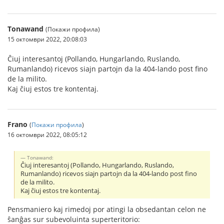
Tonawand
(Покажи профила)
15 октомври 2022, 20:08:03
Ĉiuj interesantoj (Pollando, Hungarlando, Ruslando,
Rumanlando) ricevos siajn partojn da la 404-lando post fino
de la milito.
Kaj ĉiuj estos tre kontentaj.
Frano
(
Покажи профила
)
16 октомври 2022, 08:05:12
Tonawand:
Ĉiuj interesantoj (Pollando, Hungarlando, Ruslando,
Rumanlando) ricevos siajn partojn da la 404-lando post fino
de la milito.
Kaj ĉiuj estos tre kontentaj.
Pensmaniero kaj rimedoj por atingi la obsedantan celon ne
ŝanĝas sur subevoluinta superteritorio: