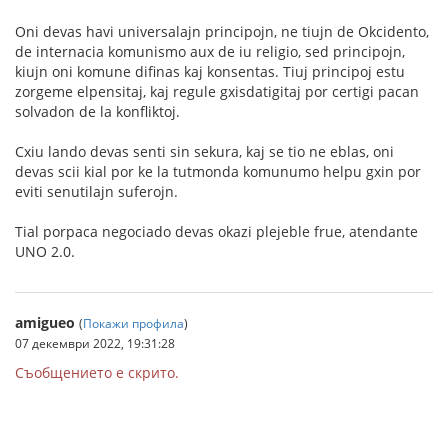
Oni devas havi universalajn principojn, ne tiujn de Okcidento,
de internacia komunismo aux de iu religio, sed principojn,
kiujn oni komune difinas kaj konsentas. Tiuj principoj estu
zorgeme elpensitaj, kaj regule gxisdatigitaj por certigi pacan
solvadon de la konfliktoj.
Cxiu lando devas senti sin sekura, kaj se tio ne eblas, oni
devas scii kial por ke la tutmonda komunumo helpu gxin por
eviti senutilajn suferojn.
Tial porpaca negociado devas okazi plejeble frue, atendante
UNO 2.0.
amigueo
(
Покажи профила
)
07 декември 2022, 19:31:28
Съобщението е скрито.