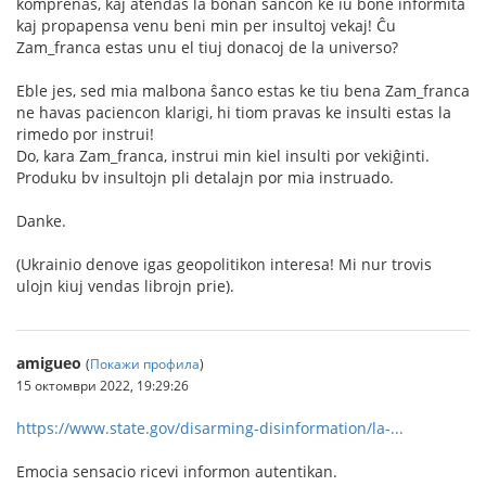
komprenas, kaj atendas la bonan ŝancon ke iu bone informita
kaj propapensa venu beni min per insultoj vekaj! Ĉu
Zam_franca estas unu el tiuj donacoj de la universo?
Eble jes, sed mia malbona ŝanco estas ke tiu bena Zam_franca
ne havas paciencon klarigi, hi tiom pravas ke insulti estas la
rimedo por instrui!
Do, kara Zam_franca, instrui min kiel insulti por vekiĝinti.
Produku bv insultojn pli detalajn por mia instruado.
Danke.
(Ukrainio denove igas geopolitikon interesa! Mi nur trovis
ulojn kiuj vendas librojn prie).
amigueo
(
Покажи профила
)
15 октомври 2022, 19:29:26
https://www.state.gov/disarming-disinformation/la-...
Emocia sensacio ricevi informon autentikan.