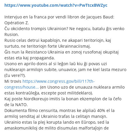
https://www.youtube.com/watch?v=PwTtcxBWZyc
Intervjuo en la franca por vendi libron de Jacques Baud:
Opération Z.
Ĉu okcidento trompis Ukrainion? Ne negocu, batalu ĝis venko
Rusion.
Rusio celas detrui kapablojn, ne akapari teritoriojn, kaj
surtuto, ne teritoriojn forte Ukrainnaciismaj.
Ĝis nun la Resistanco Ukrainia en zonoj rusofonaj okupitaj
estas eta kaj propaganda.
Usono en aprilo donis al si leĝon laŭ kiu ĝi povas uzi
nuklearajn armilojn subite, unuavice, jam ne kiel lasta mezuro
(ĉu vere??).
Mi trovis
https://www.congress.gov/bill/117th-
congress/house...
(en Usono uzo de unuauza nukleara armilo
estas kontraŭleĝa, escepte post militdeklaro).
Kaj poste Nordkoreujo imitis la bonan ekzemplon de la ĉefo
de la NATO.
Dokumenta filmo censurita, montras ke alpliaŭ 40% el la
armiloj senditaj al Ukrainio trafas la celitajn manojn.
Ukrainio estas la plej korupta lando en Eŭropo, sed la
amaskomunikiloj de milito disumulas malfortaĵojn de