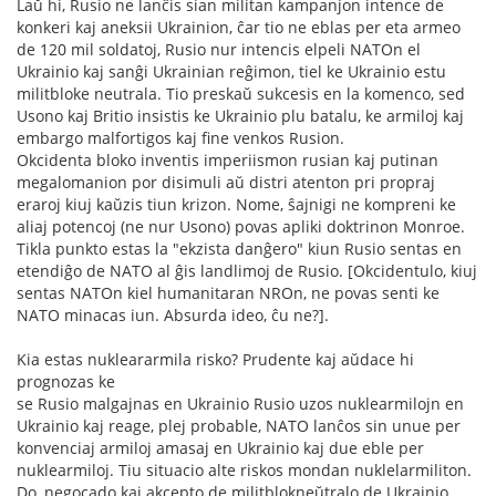
Laŭ hi, Rusio ne lanĉis sian militan kampanjon intence de
konkeri kaj aneksii Ukrainion, ĉar tio ne eblas per eta armeo
de 120 mil soldatoj, Rusio nur intencis elpeli NATOn el
Ukrainio kaj sanĝi Ukrainian reĝimon, tiel ke Ukrainio estu
militbloke neutrala. Tio preskaŭ sukcesis en la komenco, sed
Usono kaj Britio insistis ke Ukrainio plu batalu, ke armiloj kaj
embargo malfortigos kaj fine venkos Rusion.
Okcidenta bloko inventis imperiismon rusian kaj putinan
megalomanion por disimuli aŭ distri atenton pri propraj
eraroj kiuj kaŭzis tiun krizon. Nome, ŝajnigi ne kompreni ke
aliaj potencoj (ne nur Usono) povas apliki doktrinon Monroe.
Tikla punkto estas la "ekzista danĝero" kiun Rusio sentas en
etendiĝo de NATO al ĝis landlimoj de Rusio. [Okcidentulo, kiuj
sentas NATOn kiel humanitaran NROn, ne povas senti ke
NATO minacas iun. Absurda ideo, ĉu ne?].
Kia estas nukleararmila risko? Prudente kaj aŭdace hi
prognozas ke
se Rusio malgajnas en Ukrainio Rusio uzos nuklearmilojn en
Ukrainio kaj reage, plej probable, NATO lanĉos sin unue per
konvenciaj armiloj amasaj en Ukrainio kaj due eble per
nuklearmiloj. Tiu situacio alte riskos mondan nuklelarmiliton.
Do, negocado kaj akcepto de militblokneŭtralo de Ukrainio