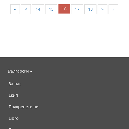
16
«
<
14
15
17
18
>
»
Български
За нас
Екип
Подкрепете ни
Libro