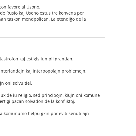
con favore al Usono.
 de Rusio kaj Usono estus tre konvena por
sonan taskon mondpolican. La etendiĝo de la
tastrofon kaj estigis iun pli grandan.
 interlandajn kaj interpopolajn problemojn.
n oni solvu tiel.
x de iu religio, sed principojn, kiujn oni komune
ertigi pacan solvadon de la konfliktoj.
onda komunumo helpu gxin por eviti senutilajn