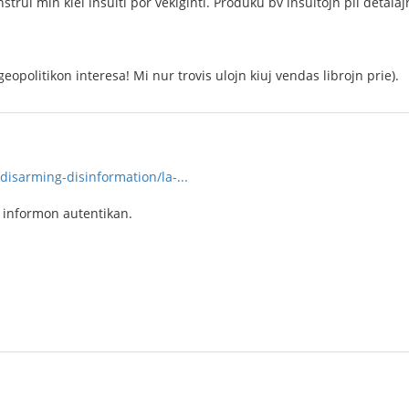
strui min kiel insulti por vekiĝinti. Produku bv insultojn pli detala
eopolitikon interesa! Mi nur trovis ulojn kiuj vendas librojn prie).
disarming-disinformation/la-...
i informon autentikan.