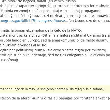
Ukrainion? Ne negocu, batalu ĝis venko Rusion.
blojn, ne akapari teritoriojn, kaj surtuto, ne teritoriojn forte Ukrai
Ukrainia en zonoj rusofonaj okupitaj estas eta kaj propaganda.
l si leĝon laŭ kiu ĝi povas uzi nuklearajn armilojn subite, unuavice
congress.gov/bill/117th-congress/house...
(en Usono uzo de unuauza
 imitis la bonan ekzemplon de la ĉefo de la NATO.
ita, montras ke alpliaŭ 40% el la armiloj senditaj al Ukrainio trafa
 korupta lando en Eŭropo, sed la amaskomunikiloj de milito disumul
jn Ukrainio vendas al Rusio.
gita per politikistoj, dum Rusia armeo estas regita per militistoj.
ritoriojn sudajn kaj orientajn, sed ne ties enloĝantojn. La oficiala po
a rusofonaj).
tas por purigo de la raso (la "indiĝenoj" havas pli da rajtoj ol la rusofonaj).
ultecon de la aferoj kiujn vi diras aŭ papagas por "civitane enketi" 