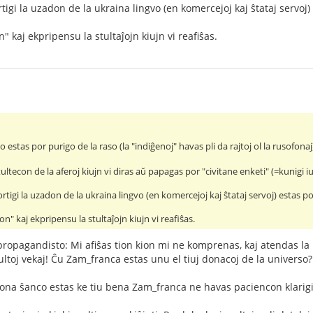
rtigi la uzadon de la ukraina lingvo (en komercejoj kaj ŝtataj servoj) 
 kaj ekpripensu la stultaĵojn kiujn vi reafiŝas.
ko estas por purigo de la raso (la "indiĝenoj" havas pli da rajtoj ol la rusofonaj
stultecon de la aferoj kiujn vi diras aŭ papagas por "civitane enketi" (=kunigi
ortigi la uzadon de la ukraina lingvo (en komercejoj kaj ŝtataj servoj) estas po
n" kaj ekpripensu la stultaĵojn kiujn vi reafiŝas.
 propagandisto: Mi afiŝas tion kion mi ne komprenas, kaj atendas 
ltoj vekaj! Ĉu Zam_franca estas unu el tiuj donacoj de la universo?
ona ŝanco estas ke tiu bena Zam_franca ne havas paciencon klarigi,