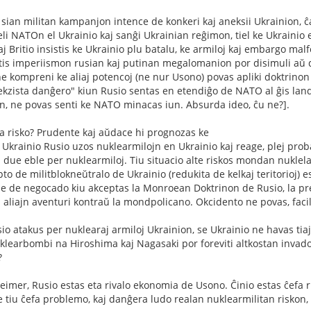
s sian militan kampanjon intence de konkeri kaj aneksii Ukrainion, ĉ
eli NATOn el Ukrainio kaj sanĝi Ukrainian reĝimon, tiel ke Ukrainio 
 Britio insistis ke Ukrainio plu batalu, ke armiloj kaj embargo malf
is imperiismon rusian kaj putinan megalomanion por disimuli aŭ dis
ne kompreni ke aliaj potencoj (ne nur Usono) povas apliki doktrino
"ekzista danĝero" kiun Rusio sentas en etendiĝo de NATO al ĝis lan
, ne povas senti ke NATO minacas iun. Absurda ideo, ĉu ne?].
a risko? Prudente kaj aŭdace hi prognozas ke
Ukrainio Rusio uzos nuklearmilojn en Ukrainio kaj reage, plej pro
 due eble per nuklearmiloj. Tiu situacio alte riskos mondan nuklela
to de militblokneŭtralo de Ukrainio (redukita de kelkaj teritorioj) 
e de negocado kiu akceptas la Monroean Doktrinon de Rusio, la pre
 aliajn aventuri kontraŭ la mondpolicano. Okcidento ne povas, faci
io atakus per nuklearaj armiloj Ukrainion, se Ukrainio ne havas tiaj
klearbombi na Hiroshima kaj Nagasaki por foreviti altkostan invado
?
imer, Rusio estas eta rivalo ekonomia de Usono. Ĉinio estas ĉefa r
 tiu ĉefa problemo, kaj danĝera ludo realan nuklearmilitan riskon, s