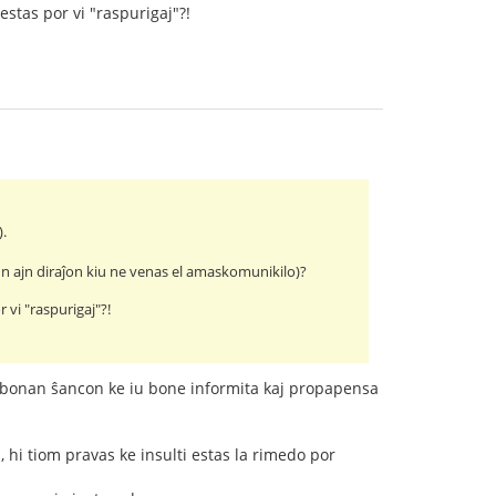
estas por vi "raspurigaj"?!
).
 iun ajn diraĵon kiu ne venas el amaskomunikilo)?
r vi "raspurigaj"?!
la bonan ŝancon ke iu bone informita kaj propapensa
 hi tiom pravas ke insulti estas la rimedo por