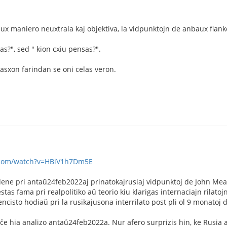
ux maniero neuxtrala kaj objektiva, la vidpunktojn de anbaux flank
as?", sed " kion cxiu pensas?".
asxon farindan se oni celas veron.
.com/watch?v=HBiV1h7Dm5E
dene pri antaŭ24feb2022aj prinatokajrusiaj vidpunktoj de John Me
stas fama pri realpolitiko aŭ teorio kiu klarigas internaciajn rilatojn
encisto hodiaŭ pri la rusikajusona interrilato post pli ol 9 monatoj 
 ĉe hia analizo antaŭ24feb2022a. Nur afero surprizis hin, ke Rusia a