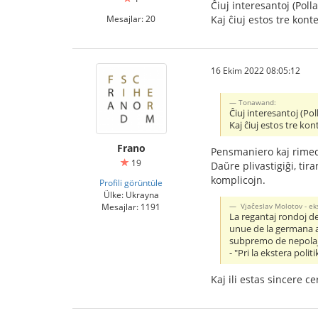
Ĉiuj interesantoj (Pol
Mesajlar: 20
Kaj ĉiuj estos tre konte
16 Ekim 2022 08:05:12
Tonawand:
Ĉiuj interesantoj (Po
Kaj ĉiuj estos tre kon
Frano
Pensmaniero kaj rimed
19
Daŭre plivastigiĝi, ti
komplicojn.
Profili görüntüle
Ülke: Ukrayna
Mesajlar: 1191
Vjaĉeslav Molotov - ek
La regantaj rondoj de
unue de la germana ar
subpremo de nepolaj
- "Pri la ekstera pol
Kaj ili estas sincere c