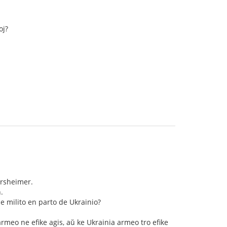
oj?
arsheimer.
.
de milito en parto de Ukrainio?
rmeo ne efike agis, aŭ ke Ukrainia armeo tro efike