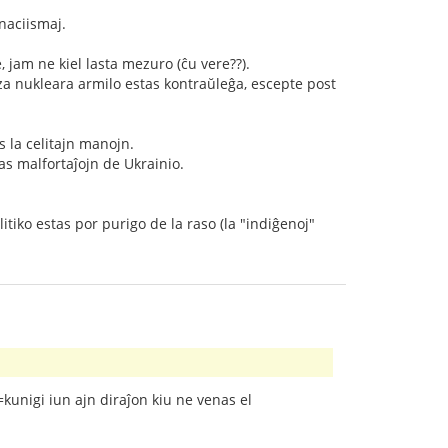
nnaciismaj.
, jam ne kiel lasta mezuro (ĉu vere??).
 nukleara armilo estas kontraŭleĝa, escepte post
s la celitajn manojn.
as malfortaĵojn de Ukrainio.
litiko estas por purigo de la raso (la "indiĝenoj"
(=kunigi iun ajn diraĵon kiu ne venas el