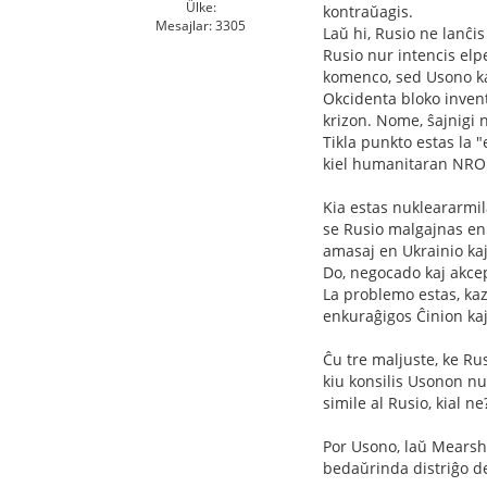
Ülke:
kontraŭagis.
Mesajlar: 3305
Laŭ hi, Rusio ne lanĉi
Rusio nur intencis elp
komenco, sed Usono kaj
Okcidenta bloko invent
krizon. Nome, ŝajnigi 
Tikla punkto estas la 
kiel humanitaran NROn
Kia estas nukleararmil
se Rusio malgajnas en 
amasaj en Ukrainio kaj
Do, negocado kaj akcep
La problemo estas, kaz
enkuraĝigos Ĉinion kaj
Ĉu tre maljuste, ke Rus
kiu konsilis Usonon nu
simile al Rusio, kial ne
Por Usono, laŭ Mearshe
bedaŭrinda distriĝo de