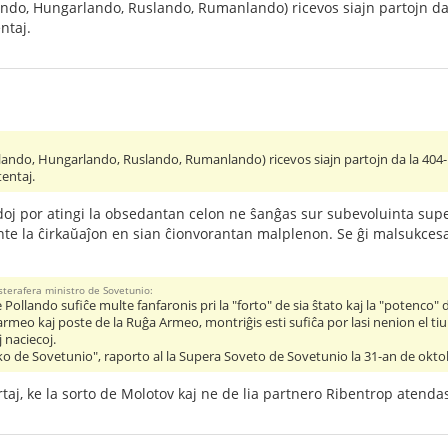
lando, Hungarlando, Ruslando, Rumanlando) ricevos siajn partojn da 
ntaj.
llando, Hungarlando, Ruslando, Rumanlando) ricevos siajn partojn da la 404-l
tentaj.
oj por atingi la obsedantan celon ne ŝanĝas sur subevoluinta super
rante la ĉirkaŭaĵon en sian ĉionvorantan malplenon. Se ĝi malsukces
sterafera ministro de Sovetunio:
 Pollando sufiĉe multe fanfaronis pri la "forto" de sia ŝtato kaj la "potenc
meo kaj poste de la Ruĝa Armeo, montriĝis esti sufiĉa por lasi nenion el tiu ĉi
 naciecoj.
itiko de Sovetunio", raporto al la Supera Soveto de Sovetunio la 31-an de okt
ertaj, ke la sorto de Molotov kaj ne de lia partnero Ribentrop atendas 