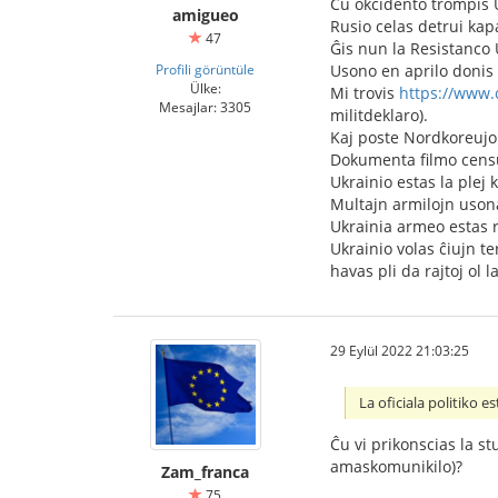
Ĉu okcidento trompis 
amigueo
Rusio celas detrui kapa
47
Ĝis nun la Resistanco 
Profili görüntüle
Usono en aprilo donis a
Ülke:
Mi trovis
https://www.
Mesajlar: 3305
militdeklaro).
Kaj poste Nordkoreujo
Dokumenta filmo censur
Ukrainio estas la plej
Multajn armilojn usona
Ukrainia armeo estas re
Ukrainio volas ĉiujn te
havas pli da rajtoj ol l
29 Eylül 2022 21:03:25
La oficiala politiko es
Ĉu vi prikonscias la st
amaskomunikilo)?
Zam_franca
75