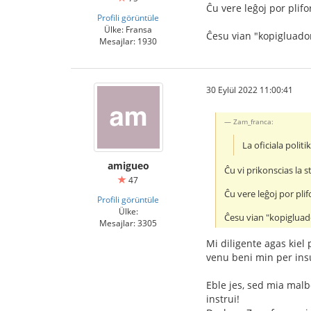
Ĉu vere leĝoj por plifo
Profili görüntüle
Ülke: Fransa
Ĉesu vian "kopigluadon"
Mesajlar: 1930
30 Eylül 2022 11:00:41
Zam_franca:
La oficiala politi
amigueo
Ĉu vi prikonscias la 
47
Ĉu vere leĝoj por plif
Profili görüntüle
Ülke:
Ĉesu vian "kopigluado
Mesajlar: 3305
Mi diligente agas kiel
venu beni min per insu
Eble jes, sed mia malb
instrui!