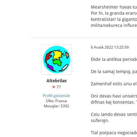
Mearsheimer havas tut
Por hi, la granda erar
kontraŭstari la gigant
milita/sekureca influr
6 Aralık 2022 13:25:59
Ekde la antikva periodo
De la samaj tempoj, pa
Altebrilas
Zamenhof estis unu el 
77
Profili görüntüle
Oni devas havi univers
Ülke: Fransa
difinas kaj konsentas. 
Mesajlar: 5392
Cxiu lando devas senti
suferojn.
Tial porpaca negociad