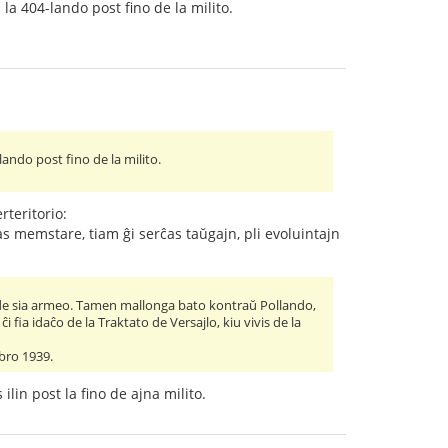
la 404-lando post fino de la milito.
ando post fino de la milito.
teritorio:
as memstare, tiam ĝi serĉas taŭgajn, pli evoluintajn
o" de sia armeo. Tamen mallonga bato kontraŭ Pollando,
 fia idaĉo de la Traktato de Versajlo, kiu vivis de la
obro 1939.
ilin post la fino de ajna milito.