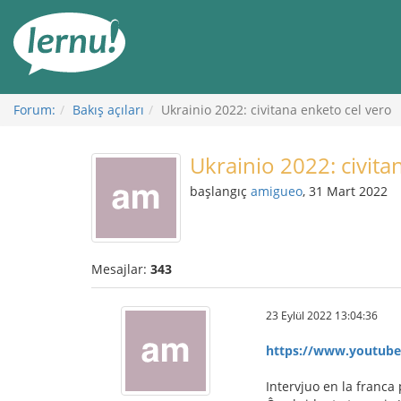
İçerik
Görüntüleme
Forum:
Bakış açıları
Ukrainio 2022: civitana enketo cel vero
Ukrainio 2022: civita
başlangıç
amigueo
, 31 Mart 2022
Mesajlar:
343
23 Eylül 2022 13:04:36
https://www.youtub
Intervjuo en la franca