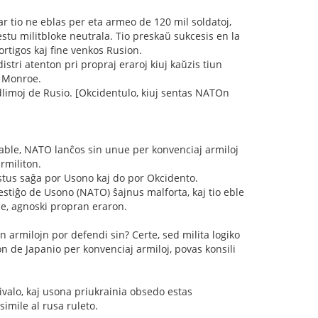
ar tio ne eblas per eta armeo de 120 mil soldatoj,
estu militbloke neutrala. Tio preskaŭ sukcesis en la
ortigos kaj fine venkos Rusion.
tri atenton pri propraj eraroj kiuj kaŭzis tiun
n Monroe.
dlimoj de Rusio. [Okcidentulo, kiuj sentas NATOn
bable, NATO lanĉos sin unue per konvenciaj armiloj
rmiliton.
estus saĝa por Usono kaj do por Okcidento.
stiĝo de Usono (NATO) ŝajnus malforta, kaj tio eble
le, agnoski propran eraron.
n armilojn por defendi sin? Certe, sed milita logiko
n de Japanio per konvenciaj armiloj, povas konsili
ivalo, kaj usona priukrainia obsedo estas
imile al rusa ruleto.