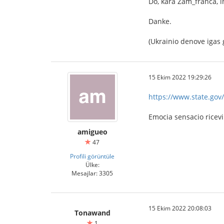
Do, kara Zam_franca, in
Danke.
(Ukrainio denove igas g
15 Ekim 2022 19:29:26
https://www.state.gov/
Emocia sensacio ricev
amigueo
47
Profili görüntüle
Ülke:
Mesajlar: 3305
15 Ekim 2022 20:08:03
Tonawand
1