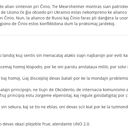
e alian sintenon pri Ĉinio. Tie Mearsheimer montras sian patriote
o de Usono ĉe ĝia obsedo pri Ukrainio estas nekompreno ke alianco
on Ĉinio. Nun, la alianco de Rusio kaj Ĉinio faras pli danĝera la u
egiono de Ĉinio estos konfliktdona dum la proksimaj jardekoj.
 landoj kiuj sentis sin menacataj atakis siajn najbarojn por eviti ka
cemaj homoj klopodis, por ke oni parolu anstataux militi, por solvi
tiaj homoj. Liaj discxiploj devas batali por ke la mondajn problemoj
alajn principojn, ne tiujn de Okcidento, de internacia komunismo au
Tiuj principoj estu zorgeme elpensitaj, kaj regule gxisdatigitaj por c
 sin sekura, kaj se tio ne eblas, oni devas scii kial por ke la tutm
o devas okazi plejeble frue, atendante UNO 2.0.