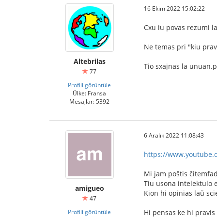
16 Ekim 2022 15:02:22
Cxu iu povas rezumi la
Ne temas pri "kiu prav
Altebrilas
Tio sxajnas la unuan.p
77
Profili görüntüle
Ülke: Fransa
Mesajlar: 5392
6 Aralık 2022 11:08:43
https://www.youtube
Mi jam poŝtis ĉitemfa
Tiu usona intelektulo e
amigueo
Kion hi opinias laŭ sci
47
Profili görüntüle
Hi pensas ke hi pravis