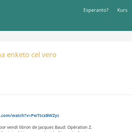
Esperanto?
Kurs
na enketo cel vero
e.com/watch?v=PwTtcxBWZyc
 por vendi libron de Jacques Baud: Opération Z.