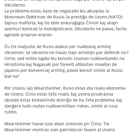
Okcidento.
La problemo estas, kaze de negocado kiu akceptas la
Monroean Doktrinon de Rusio, la prestiĝo de Usono (NATO)
ŝajnus malforta, kaj tio eble enkuraĝigos Ĉinion kaj aliajn
aventuri kontraŭ la mondpolicano. Okcidento ne povas, facile,
agnoski propran eraron.
Ĉu tre maljuste, ke Rusio atakus per nuklearaj armiloj
Ukrainion, se Ukrainio ne havas tiajn armilojn por defendi sin?
Certe, sed milita logiko kiu konsilis Usonon nuklearbombi na
Hiroshima kaj Nagasaki por foreviti altkostan invadon de
Japanio per konvenciaj armiloj, povas konsili simile al Rusio,
kial ne?
Por Usono, laŭ Mearsheimer, Rusio estas eta rivalo ekonomia
de Usono. Ĉinio estas ĉefa rivalo, kaj usona priukrainia
obsedo estas bedaŭrinda distriĝo de tiu ĉefa problemo, kaj
danĝera ludo realan nuklearmilitan riskon, simile al rusa
ruleto.
Mearsheimer havas tute alian sintenon pri Ĉinio. Tie
Mearsheimer montras sian patriotecon favore al Usono.