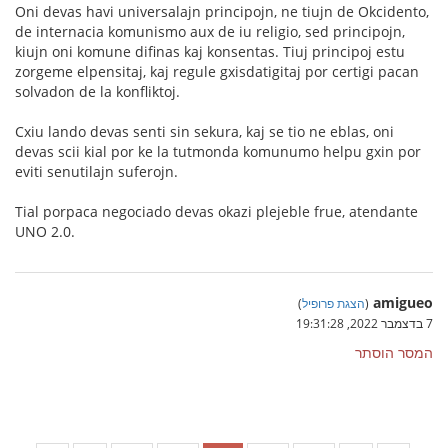
Oni devas havi universalajn principojn, ne tiujn de Okcidento,
de internacia komunismo aux de iu religio, sed principojn,
kiujn oni komune difinas kaj konsentas. Tiuj principoj estu
zorgeme elpensitaj, kaj regule gxisdatigitaj por certigi pacan
solvadon de la konfliktoj.
Cxiu lando devas senti sin sekura, kaj se tio ne eblas, oni
devas scii kial por ke la tutmonda komunumo helpu gxin por
eviti senutilajn suferojn.
Tial porpaca negociado devas okazi plejeble frue, atendante
UNO 2.0.
amigueo
(
הצגת פרופיל
)
7 בדצמבר 2022, 19:31:28
המסר הוסתר