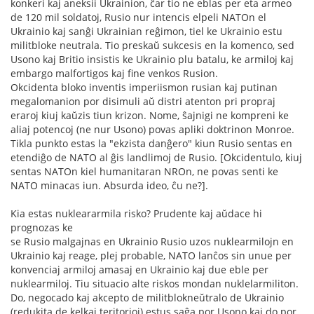
konkeri kaj aneksii Ukrainion, ĉar tio ne eblas per eta armeo
de 120 mil soldatoj, Rusio nur intencis elpeli NATOn el
Ukrainio kaj sanĝi Ukrainian reĝimon, tiel ke Ukrainio estu
militbloke neutrala. Tio preskaŭ sukcesis en la komenco, sed
Usono kaj Britio insistis ke Ukrainio plu batalu, ke armiloj kaj
embargo malfortigos kaj fine venkos Rusion.
Okcidenta bloko inventis imperiismon rusian kaj putinan
megalomanion por disimuli aŭ distri atenton pri propraj
eraroj kiuj kaŭzis tiun krizon. Nome, ŝajnigi ne kompreni ke
aliaj potencoj (ne nur Usono) povas apliki doktrinon Monroe.
Tikla punkto estas la "ekzista danĝero" kiun Rusio sentas en
etendiĝo de NATO al ĝis landlimoj de Rusio. [Okcidentulo, kiuj
sentas NATOn kiel humanitaran NROn, ne povas senti ke
NATO minacas iun. Absurda ideo, ĉu ne?].
Kia estas nukleararmila risko? Prudente kaj aŭdace hi
prognozas ke
se Rusio malgajnas en Ukrainio Rusio uzos nuklearmilojn en
Ukrainio kaj reage, plej probable, NATO lanĉos sin unue per
konvenciaj armiloj amasaj en Ukrainio kaj due eble per
nuklearmiloj. Tiu situacio alte riskos mondan nuklelarmiliton.
Do, negocado kaj akcepto de militblokneŭtralo de Ukrainio
(redukita de kelkaj teritorioj) estus saĝa por Usono kaj do por