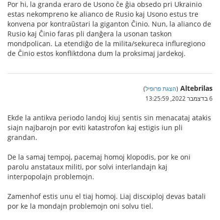
Por hi, la granda eraro de Usono ĉe ĝia obsedo pri Ukrainio
estas nekompreno ke alianco de Rusio kaj Usono estus tre
konvena por kontraŭstari la giganton Ĉinio. Nun, la alianco de
Rusio kaj Ĉinio faras pli danĝera la usonan taskon
mondpolican. La etendiĝo de la milita/sekureca influregiono
de Ĉinio estos konfliktdona dum la proksimaj jardekoj.
Altebrilas
(
הצגת פרופיל
)
6 בדצמבר 2022, 13:25:59
Ekde la antikva periodo landoj kiuj sentis sin menacataj atakis
siajn najbarojn por eviti katastrofon kaj estigis iun pli
grandan.
De la samaj tempoj, pacemaj homoj klopodis, por ke oni
parolu anstataux militi, por solvi interlandajn kaj
interpopolajn problemojn.
Zamenhof estis unu el tiaj homoj. Liaj discxiploj devas batali
por ke la mondajn problemojn oni solvu tiel.