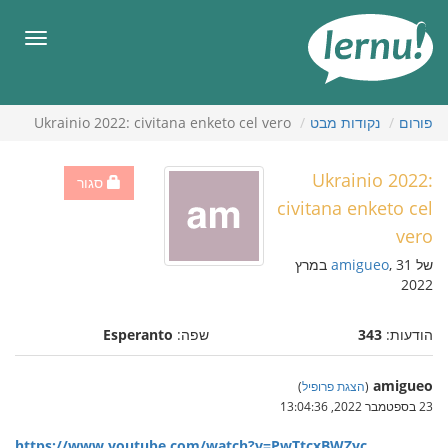
תוכן
עניינים
תפריט
פורום
נקודות מבט
Ukrainio 2022: civitana enketo cel vero
Ukrainio 2022:
סגור
civitana enketo cel
vero
של
amigueo
, 31 במרץ
2022
הודעות:
343
שפה:
Esperanto
amigueo
(
הצגת פרופיל
)
23 בספטמבר 2022, 13:04:36
https://www.youtube.com/watch?v=PwTtcxBWZyc