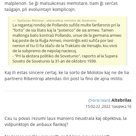
malplenon. Se ĝi malsukcesas memstare, tiam ĝi serĉas
taŭgajn, pli evoluintajn komplicojn.
Vjaĉeslav Molotov - eksterafera ministro de Sovetunio:
La regantaj rondoj de Pollando sufiĉe multe fanfaronis pri la
"forto" de sia ŝtato kaj la "potenco" de sia armeo. Tamen
mallonga bato kontraŭ Pollando, unue de la germana armeo
kaj poste de la Ruĝa Armeo, montriĝis esti sufiĉa por lasi
nenion el tiu ĉi fia idaĉo de la Traktato de Versajlo, kiu vivis
de la subpremo de nepolaj naciecoj.
- "Pri la ekstera politiko de Sovetunio", raporto al la Supera
Soveto de Sovetunio la 31-an de oktobro 1939.
Kaj ili estas sincere certaj, ke la sorto de Molotov kaj ne de lia
partnero Ribentrop atendas ilin post la fino de ajna milito.
Altebrilas
(
הצגת פרופיל
)
16 באוקטובר 2022, 15:02:22
Cxu iu povas rezumi laux maniero neuxtrala kaj objektiva, la
vidpunktojn de anbaux flankoj?