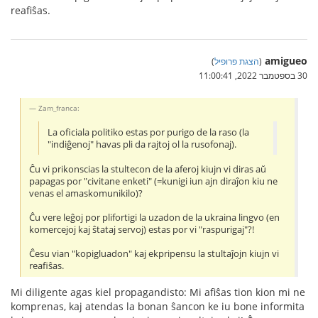
reafiŝas.
amigueo
(
הצגת פרופיל
)
30 בספטמבר 2022, 11:00:41
Zam_franca:
La oficiala politiko estas por purigo de la raso (la
"indiĝenoj" havas pli da rajtoj ol la rusofonaj).
Ĉu vi prikonscias la stultecon de la aferoj kiujn vi diras aŭ
papagas por "civitane enketi" (=kunigi iun ajn diraĵon kiu ne
venas el amaskomunikilo)?
Ĉu vere leĝoj por plifortigi la uzadon de la ukraina lingvo (en
komercejoj kaj ŝtataj servoj) estas por vi "raspurigaj"?!
Ĉesu vian "kopigluadon" kaj ekpripensu la stultaĵojn kiujn vi
reafiŝas.
Mi diligente agas kiel propagandisto: Mi afiŝas tion kion mi ne
komprenas, kaj atendas la bonan ŝancon ke iu bone informita