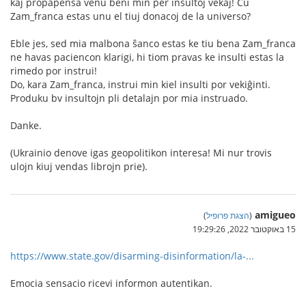
kaj propapensa venu beni min per insultoj vekaj! Ĉu
Zam_franca estas unu el tiuj donacoj de la universo?
Eble jes, sed mia malbona ŝanco estas ke tiu bena Zam_franca
ne havas paciencon klarigi, hi tiom pravas ke insulti estas la
rimedo por instrui!
Do, kara Zam_franca, instrui min kiel insulti por vekiĝinti.
Produku bv insultojn pli detalajn por mia instruado.
Danke.
(Ukrainio denove igas geopolitikon interesa! Mi nur trovis
ulojn kiuj vendas librojn prie).
amigueo
(
הצגת פרופיל
)
15 באוקטובר 2022, 19:29:26
https://www.state.gov/disarming-disinformation/la-...
Emocia sensacio ricevi informon autentikan.