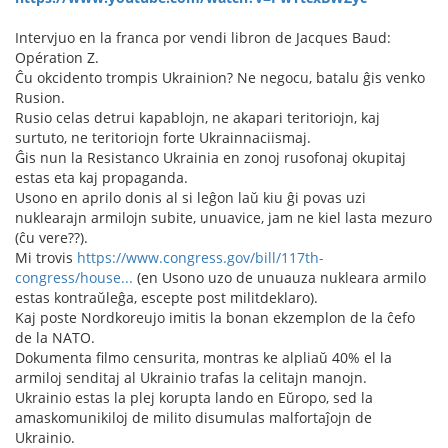
Intervjuo en la franca por vendi libron de Jacques Baud:
Opération Z.
Ĉu okcidento trompis Ukrainion? Ne negocu, batalu ĝis venko
Rusion.
Rusio celas detrui kapablojn, ne akapari teritoriojn, kaj
surtuto, ne teritoriojn forte Ukrainnaciismaj.
Ĝis nun la Resistanco Ukrainia en zonoj rusofonaj okupitaj
estas eta kaj propaganda.
Usono en aprilo donis al si leĝon laŭ kiu ĝi povas uzi
nuklearajn armilojn subite, unuavice, jam ne kiel lasta mezuro
(ĉu vere??).
Mi trovis
https://www.congress.gov/bill/117th-
congress/house...
(en Usono uzo de unuauza nukleara armilo
estas kontraŭleĝa, escepte post militdeklaro).
Kaj poste Nordkoreujo imitis la bonan ekzemplon de la ĉefo
de la NATO.
Dokumenta filmo censurita, montras ke alpliaŭ 40% el la
armiloj senditaj al Ukrainio trafas la celitajn manojn.
Ukrainio estas la plej korupta lando en Eŭropo, sed la
amaskomunikiloj de milito disumulas malfortaĵojn de
Ukrainio.