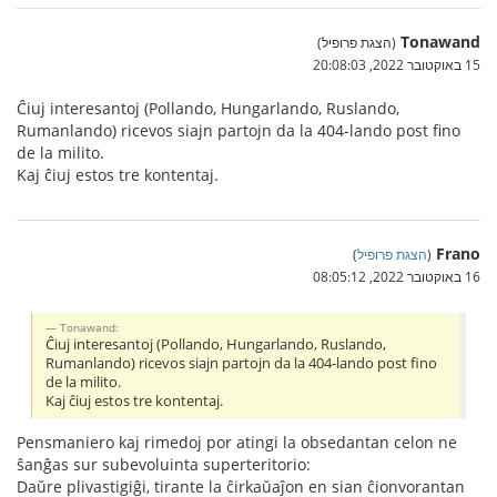
Tonawand
(הצגת פרופיל)
15 באוקטובר 2022, 20:08:03
Ĉiuj interesantoj (Pollando, Hungarlando, Ruslando,
Rumanlando) ricevos siajn partojn da la 404-lando post fino
de la milito.
Kaj ĉiuj estos tre kontentaj.
Frano
(
הצגת פרופיל
)
16 באוקטובר 2022, 08:05:12
Tonawand:
Ĉiuj interesantoj (Pollando, Hungarlando, Ruslando,
Rumanlando) ricevos siajn partojn da la 404-lando post fino
de la milito.
Kaj ĉiuj estos tre kontentaj.
Pensmaniero kaj rimedoj por atingi la obsedantan celon ne
ŝanĝas sur subevoluinta superteritorio:
Daŭre plivastigiĝi, tirante la ĉirkaŭaĵon en sian ĉionvorantan