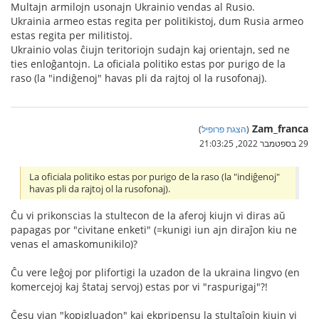
Multajn armilojn usonajn Ukrainio vendas al Rusio.
Ukrainia armeo estas regita per politikistoj, dum Rusia armeo
estas regita per militistoj.
Ukrainio volas ĉiujn teritoriojn sudajn kaj orientajn, sed ne
ties enloĝantojn. La oficiala politiko estas por purigo de la
raso (la "indiĝenoj" havas pli da rajtoj ol la rusofonaj).
Zam_franca
(
הצגת פרופיל
)
29 בספטמבר 2022, 21:03:25
La oficiala politiko estas por purigo de la raso (la "indiĝenoj"
havas pli da rajtoj ol la rusofonaj).
Ĉu vi prikonscias la stultecon de la aferoj kiujn vi diras aŭ
papagas por "civitane enketi" (=kunigi iun ajn diraĵon kiu ne
venas el amaskomunikilo)?
Ĉu vere leĝoj por plifortigi la uzadon de la ukraina lingvo (en
komercejoj kaj ŝtataj servoj) estas por vi "raspurigaj"?!
Ĉesu vian "kopigluadon" kaj ekpripensu la stultaĵojn kiujn vi