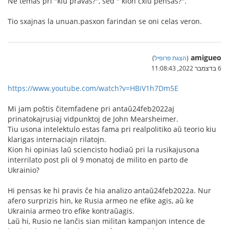
Ne temas pri "kiu pravas?", sed " kion cxiu pensas?".
Tio sxajnas la unuan.pasxon farindan se oni celas veron.
amigueo
(
הצגת פרופיל
)
6 בדצמבר 2022, 11:08:43
https://www.youtube.com/watch?v=HBiV1h7Dm5E
Mi jam poŝtis ĉitemfadene pri antaŭ24feb2022aj
prinatokajrusiaj vidpunktoj de John Mearsheimer.
Tiu usona intelektulo estas fama pri realpolitiko aŭ teorio kiu
klarigas internaciajn rilatojn.
Kion hi opinias laŭ sciencisto hodiaŭ pri la rusikajusona
interrilato post pli ol 9 monatoj de milito en parto de
Ukrainio?
Hi pensas ke hi pravis ĉe hia analizo antaŭ24feb2022a. Nur
afero surprizis hin, ke Rusia armeo ne efike agis, aŭ ke
Ukrainia armeo tro efike kontraŭagis.
Laŭ hi, Rusio ne lanĉis sian militan kampanjon intence de