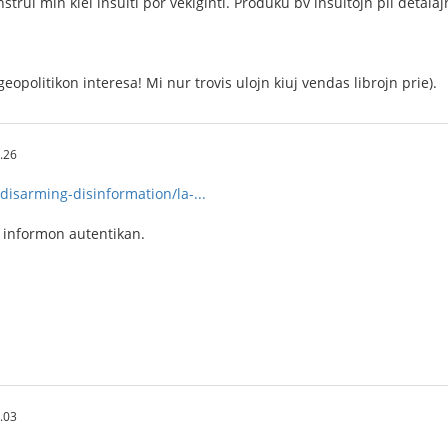
strui min kiel insulti por vekiĝinti. Produku bv insultojn pli detala
eopolitikon interesa! Mi nur trovis ulojn kiuj vendas librojn prie).
.26
disarming-disinformation/la-...
i informon autentikan.
.03