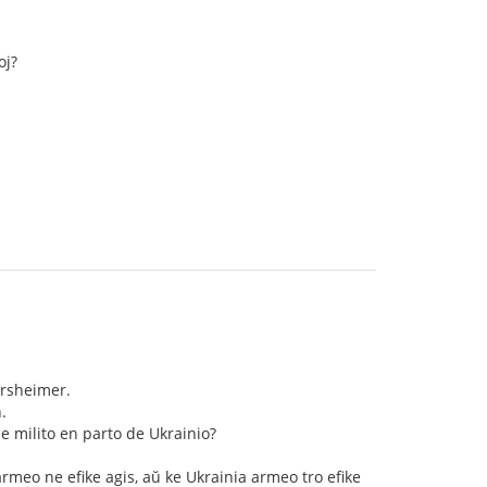
oj?
arsheimer.
.
de milito en parto de Ukrainio?
rmeo ne efike agis, aŭ ke Ukrainia armeo tro efike