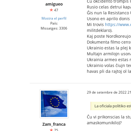
Ĉu okcidento trompis 
amigueo
Rusio celas detrui kapa
47
Ĝis nun la Resistanco 
Mostra el perfil
Usono en aprilo donis a
País:
Mi trovis
https://www.
Missatges: 3306
militdeklaro).
Kaj poste Nordkoreujo
Dokumenta filmo censur
Ukrainio estas la plej
Multajn armilojn usona
Ukrainia armeo estas re
Ukrainio volas ĉiujn te
havas pli da rajtoj ol l
29 de setembre de 2022 21
La oficiala politiko es
Ĉu vi prikonscias la st
amaskomunikilo)?
Zam_franca
75