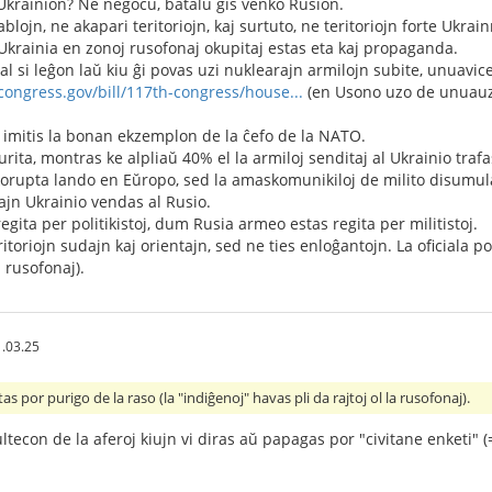
Ukrainion? Ne negocu, batalu ĝis venko Rusion.
blojn, ne akapari teritoriojn, kaj surtuto, ne teritoriojn forte Ukrai
Ukrainia en zonoj rusofonaj okupitaj estas eta kaj propaganda.
l si leĝon laŭ kiu ĝi povas uzi nuklearajn armilojn subite, unuavice
congress.gov/bill/117th-congress/house...
(en Usono uzo de unuauza
 imitis la bonan ekzemplon de la ĉefo de la NATO.
ita, montras ke alpliaŭ 40% el la armiloj senditaj al Ukrainio trafa
 korupta lando en Eŭropo, sed la amaskomunikiloj de milito disumul
jn Ukrainio vendas al Rusio.
gita per politikistoj, dum Rusia armeo estas regita per militistoj.
ritoriojn sudajn kaj orientajn, sed ne ties enloĝantojn. La oficiala po
a rusofonaj).
.03.25
tas por purigo de la raso (la "indiĝenoj" havas pli da rajtoj ol la rusofonaj).
ultecon de la aferoj kiujn vi diras aŭ papagas por "civitane enketi" 