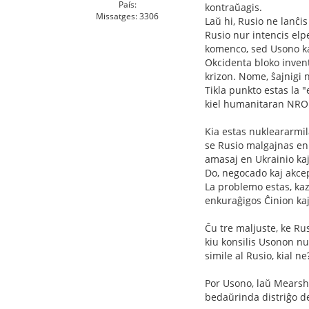
País:
kontraŭagis.
Missatges: 3306
Laŭ hi, Rusio ne lanĉi
Rusio nur intencis elp
komenco, sed Usono kaj
Okcidenta bloko invent
krizon. Nome, ŝajnigi 
Tikla punkto estas la 
kiel humanitaran NROn
Kia estas nukleararmil
se Rusio malgajnas en 
amasaj en Ukrainio kaj
Do, negocado kaj akcep
La problemo estas, kaz
enkuraĝigos Ĉinion kaj
Ĉu tre maljuste, ke Rus
kiu konsilis Usonon nu
simile al Rusio, kial ne
Por Usono, laŭ Mearshe
bedaŭrinda distriĝo de