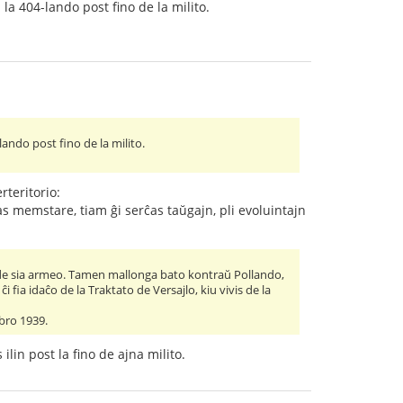
la 404-lando post fino de la milito.
ando post fino de la milito.
teritorio:
as memstare, tiam ĝi serĉas taŭgajn, pli evoluintajn
o" de sia armeo. Tamen mallonga bato kontraŭ Pollando,
 fia idaĉo de la Traktato de Versajlo, kiu vivis de la
obro 1939.
ilin post la fino de ajna milito.