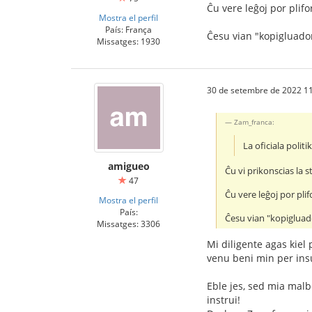
Ĉu vere leĝoj por plifo
Mostra el perfil
País: França
Ĉesu vian "kopigluadon"
Missatges: 1930
30 de setembre de 2022 11
Zam_franca:
La oficiala politi
amigueo
Ĉu vi prikonscias la 
47
Ĉu vere leĝoj por plif
Mostra el perfil
País:
Ĉesu vian "kopigluado
Missatges: 3306
Mi diligente agas kiel
venu beni min per insu
Eble jes, sed mia malb
instrui!