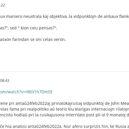
.22
ux maniero neuxtrala kaj objektiva, la vidpunktojn de anbaux flank
as?", sed " kion cxiu pensas?".
asxon farindan se oni celas veron.
.08.43
.com/watch?v=HBiV1h7Dm5E
dene pri antaŭ24feb2022aj prinatokajrusiaj vidpunktoj de John Me
stas fama pri realpolitiko aŭ teorio kiu klarigas internaciajn rilatojn
encisto hodiaŭ pri la rusikajusona interrilato post pli ol 9 monatoj 
 ĉe hia analizo antaŭ24feb2022a. Nur afero surprizis hin, ke Rusia a