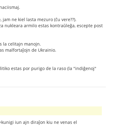
nnaciismaj.
, jam ne kiel lasta mezuro (ĉu vere??).
 nukleara armilo estas kontraŭleĝa, escepte post
s la celitajn manojn.
as malfortaĵojn de Ukrainio.
litiko estas por purigo de la raso (la "indiĝenoj"
(=kunigi iun ajn diraĵon kiu ne venas el