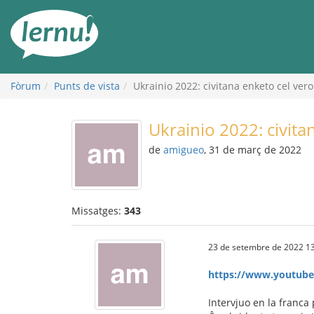
Al
contingut
Fòrum
Punts de vista
Ukrainio 2022: civitana enketo cel vero
Ukrainio 2022: civita
de
amigueo
, 31 de març de 2022
Missatges:
343
23 de setembre de 2022 13
https://www.youtub
Intervjuo en la franca