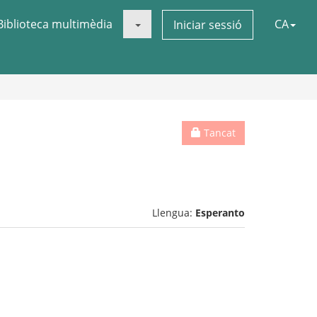
Biblioteca multimèdia
CA
Iniciar sessió
Tancat
Llengua:
Esperanto