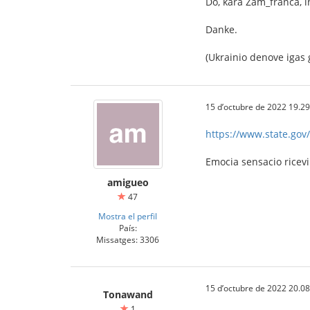
Do, kara Zam_franca, in
Danke.
(Ukrainio denove igas g
15 d’octubre de 2022 19.29
https://www.state.gov/
Emocia sensacio ricev
amigueo
47
Mostra el perfil
País:
Missatges: 3306
15 d’octubre de 2022 20.08
Tonawand
1