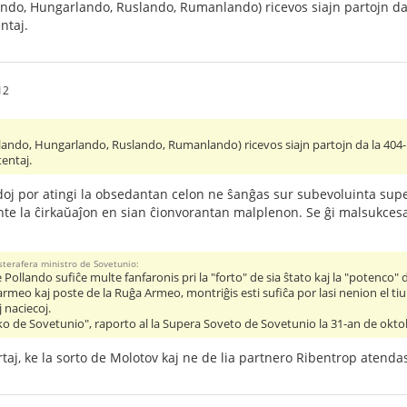
lando, Hungarlando, Ruslando, Rumanlando) ricevos siajn partojn da 
ntaj.
12
llando, Hungarlando, Ruslando, Rumanlando) ricevos siajn partojn da la 404-l
tentaj.
oj por atingi la obsedantan celon ne ŝanĝas sur subevoluinta super
rante la ĉirkaŭaĵon en sian ĉionvorantan malplenon. Se ĝi malsukces
sterafera ministro de Sovetunio:
 Pollando sufiĉe multe fanfaronis pri la "forto" de sia ŝtato kaj la "potenc
meo kaj poste de la Ruĝa Armeo, montriĝis esti sufiĉa por lasi nenion el tiu ĉi
 naciecoj.
itiko de Sovetunio", raporto al la Supera Soveto de Sovetunio la 31-an de okt
ertaj, ke la sorto de Molotov kaj ne de lia partnero Ribentrop atendas 