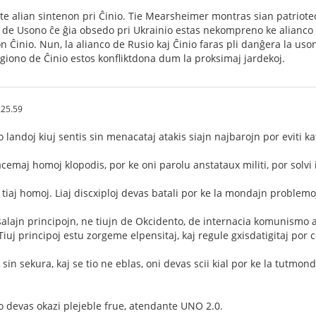
e alian sintenon pri Ĉinio. Tie Mearsheimer montras sian patriote
o de Usono ĉe ĝia obsedo pri Ukrainio estas nekompreno ke alianco
on Ĉinio. Nun, la alianco de Rusio kaj Ĉinio faras pli danĝera la u
egiono de Ĉinio estos konfliktdona dum la proksimaj jardekoj.
.25.59
 landoj kiuj sentis sin menacataj atakis siajn najbarojn por eviti ka
cemaj homoj klopodis, por ke oni parolu anstataux militi, por solvi
tiaj homoj. Liaj discxiploj devas batali por ke la mondajn problemoj
alajn principojn, ne tiujn de Okcidento, de internacia komunismo au
Tiuj principoj estu zorgeme elpensitaj, kaj regule gxisdatigitaj por c
 sin sekura, kaj se tio ne eblas, oni devas scii kial por ke la tutm
o devas okazi plejeble frue, atendante UNO 2.0.