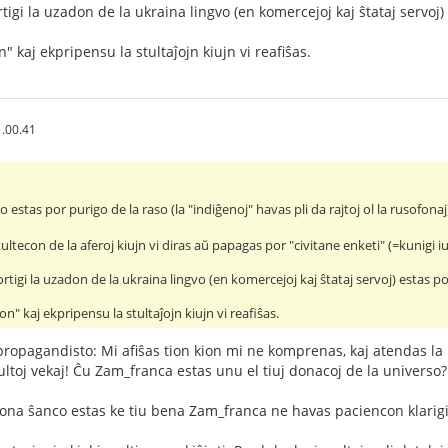
rtigi la uzadon de la ukraina lingvo (en komercejoj kaj ŝtataj servoj) 
 kaj ekpripensu la stultaĵojn kiujn vi reafiŝas.
.00.41
ko estas por purigo de la raso (la "indiĝenoj" havas pli da rajtoj ol la rusofonaj
stultecon de la aferoj kiujn vi diras aŭ papagas por "civitane enketi" (=kunigi
ortigi la uzadon de la ukraina lingvo (en komercejoj kaj ŝtataj servoj) estas po
n" kaj ekpripensu la stultaĵojn kiujn vi reafiŝas.
 propagandisto: Mi afiŝas tion kion mi ne komprenas, kaj atendas 
ltoj vekaj! Ĉu Zam_franca estas unu el tiuj donacoj de la universo?
ona ŝanco estas ke tiu bena Zam_franca ne havas paciencon klarigi,