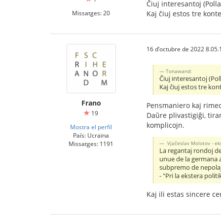
Ĉiuj interesantoj (Pol
Missatges: 20
Kaj ĉiuj estos tre konte
16 d’octubre de 2022 8.05.
Tonawand:
Ĉiuj interesantoj (Po
Kaj ĉiuj estos tre kon
Frano
Pensmaniero kaj rimed
19
Daŭre plivastigiĝi, ti
komplicojn.
Mostra el perfil
País: Ucraïna
Missatges: 1191
Vjaĉeslav Molotov - ek
La regantaj rondoj de
unue de la germana ar
subpremo de nepolaj
- "Pri la ekstera pol
Kaj ili estas sincere c