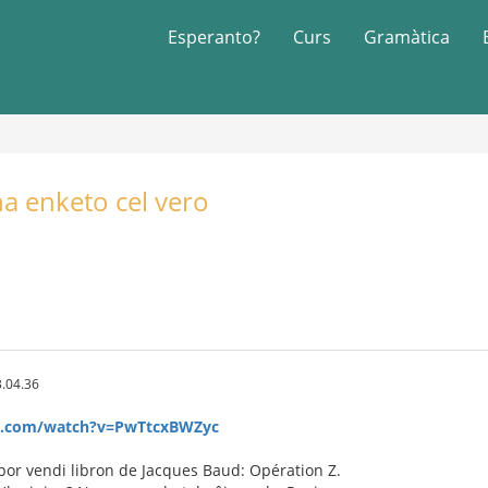
Esperanto?
Curs
Gramàtica
na enketo cel vero
.04.36
e.com/watch?v=PwTtcxBWZyc
 por vendi libron de Jacques Baud: Opération Z.