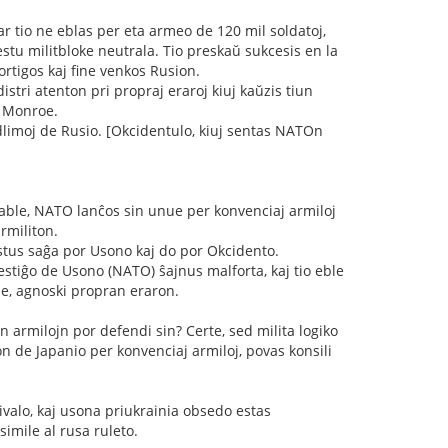
ar tio ne eblas per eta armeo de 120 mil soldatoj,
estu militbloke neutrala. Tio preskaŭ sukcesis en la
ortigos kaj fine venkos Rusion.
tri atenton pri propraj eraroj kiuj kaŭzis tiun
n Monroe.
dlimoj de Rusio. [Okcidentulo, kiuj sentas NATOn
bable, NATO lanĉos sin unue per konvenciaj armiloj
rmiliton.
estus saĝa por Usono kaj do por Okcidento.
stiĝo de Usono (NATO) ŝajnus malforta, kaj tio eble
le, agnoski propran eraron.
n armilojn por defendi sin? Certe, sed milita logiko
n de Japanio per konvenciaj armiloj, povas konsili
ivalo, kaj usona priukrainia obsedo estas
imile al rusa ruleto.