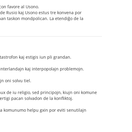
con favore al Usono.
 de Rusio kaj Usono estus tre konvena por
sonan taskon mondpolican. La etendiĝo de la
tastrofon kaj estigis iun pli grandan.
 interlandajn kaj interpopolajn problemojn.
n oni solvu tiel.
x de iu religio, sed principojn, kiujn oni komune
ertigi pacan solvadon de la konfliktoj.
onda komunumo helpu gxin por eviti senutilajn