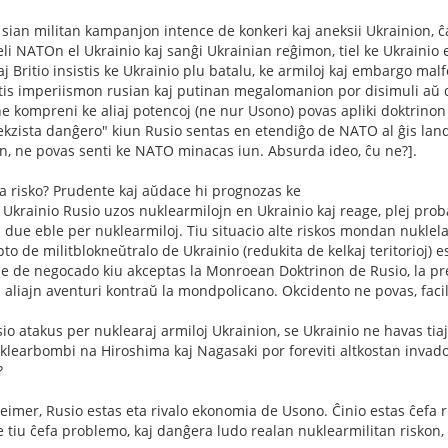
s sian militan kampanjon intence de konkeri kaj aneksii Ukrainion, ĉ
eli NATOn el Ukrainio kaj sanĝi Ukrainian reĝimon, tiel ke Ukrainio 
 Britio insistis ke Ukrainio plu batalu, ke armiloj kaj embargo malf
is imperiismon rusian kaj putinan megalomanion por disimuli aŭ dis
ne kompreni ke aliaj potencoj (ne nur Usono) povas apliki doktrino
"ekzista danĝero" kiun Rusio sentas en etendiĝo de NATO al ĝis lan
, ne povas senti ke NATO minacas iun. Absurda ideo, ĉu ne?].
a risko? Prudente kaj aŭdace hi prognozas ke
Ukrainio Rusio uzos nuklearmilojn en Ukrainio kaj reage, plej pro
 due eble per nuklearmiloj. Tiu situacio alte riskos mondan nuklela
to de militblokneŭtralo de Ukrainio (redukita de kelkaj teritorioj) 
e de negocado kiu akceptas la Monroean Doktrinon de Rusio, la pre
 aliajn aventuri kontraŭ la mondpolicano. Okcidento ne povas, faci
io atakus per nuklearaj armiloj Ukrainion, se Ukrainio ne havas tiaj
klearbombi na Hiroshima kaj Nagasaki por foreviti altkostan invado
?
imer, Rusio estas eta rivalo ekonomia de Usono. Ĉinio estas ĉefa r
 tiu ĉefa problemo, kaj danĝera ludo realan nuklearmilitan riskon, s