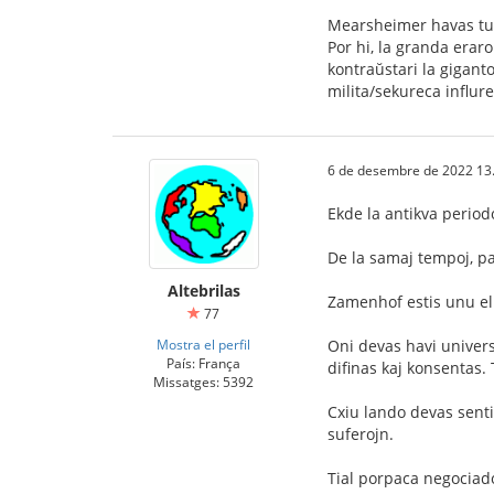
Mearsheimer havas tut
Por hi, la granda erar
kontraŭstari la gigant
milita/sekureca influr
6 de desembre de 2022 13
Ekde la antikva periodo
De la samaj tempoj, pa
Altebrilas
Zamenhof estis unu el 
77
Mostra el perfil
Oni devas havi univers
País: França
difinas kaj konsentas. 
Missatges: 5392
Cxiu lando devas senti
suferojn.
Tial porpaca negociad