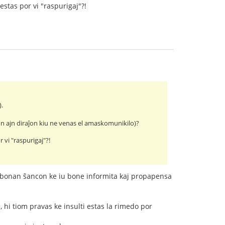
estas por vi "raspurigaj"?!
).
 iun ajn diraĵon kiu ne venas el amaskomunikilo)?
r vi "raspurigaj"?!
la bonan ŝancon ke iu bone informita kaj propapensa
 hi tiom pravas ke insulti estas la rimedo por