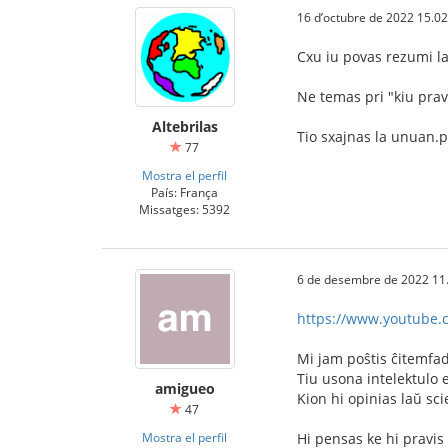
16 d’octubre de 2022 15.02
Cxu iu povas rezumi la
Ne temas pri "kiu prav
Altebrilas
Tio sxajnas la unuan.p
77
Mostra el perfil
País: França
Missatges: 5392
6 de desembre de 2022 11
https://www.youtube
Mi jam poŝtis ĉitemfa
Tiu usona intelektulo e
amigueo
Kion hi opinias laŭ sci
47
Mostra el perfil
Hi pensas ke hi pravis