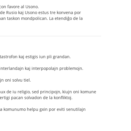
con favore al Usono.
 de Rusio kaj Usono estus tre konvena por
sonan taskon mondpolican. La etendiĝo de la
tastrofon kaj estigis iun pli grandan.
 interlandajn kaj interpopolajn problemojn.
n oni solvu tiel.
x de iu religio, sed principojn, kiujn oni komune
ertigi pacan solvadon de la konfliktoj.
onda komunumo helpu gxin por eviti senutilajn