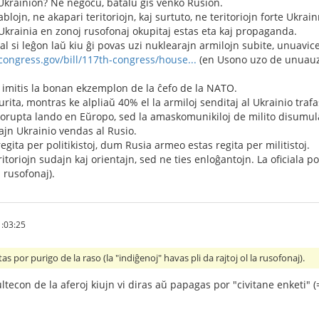
Ukrainion? Ne negocu, batalu ĝis venko Rusion.
blojn, ne akapari teritoriojn, kaj surtuto, ne teritoriojn forte Ukrai
Ukrainia en zonoj rusofonaj okupitaj estas eta kaj propaganda.
l si leĝon laŭ kiu ĝi povas uzi nuklearajn armilojn subite, unuavice
congress.gov/bill/117th-congress/house...
(en Usono uzo de unuauza
 imitis la bonan ekzemplon de la ĉefo de la NATO.
ita, montras ke alpliaŭ 40% el la armiloj senditaj al Ukrainio trafa
 korupta lando en Eŭropo, sed la amaskomunikiloj de milito disumul
jn Ukrainio vendas al Rusio.
gita per politikistoj, dum Rusia armeo estas regita per militistoj.
ritoriojn sudajn kaj orientajn, sed ne ties enloĝantojn. La oficiala po
a rusofonaj).
:03:25
tas por purigo de la raso (la "indiĝenoj" havas pli da rajtoj ol la rusofonaj).
ultecon de la aferoj kiujn vi diras aŭ papagas por "civitane enketi" 