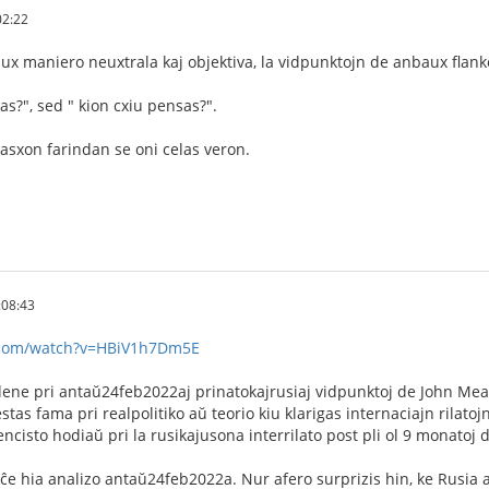
02:22
ux maniero neuxtrala kaj objektiva, la vidpunktojn de anbaux flank
as?", sed " kion cxiu pensas?".
asxon farindan se oni celas veron.
:08:43
.com/watch?v=HBiV1h7Dm5E
dene pri antaŭ24feb2022aj prinatokajrusiaj vidpunktoj de John Me
stas fama pri realpolitiko aŭ teorio kiu klarigas internaciajn rilatojn
encisto hodiaŭ pri la rusikajusona interrilato post pli ol 9 monatoj 
 ĉe hia analizo antaŭ24feb2022a. Nur afero surprizis hin, ke Rusia a