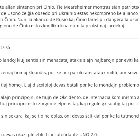
e alian sintenon pri Ĉinio. Tie Mearsheimer montras sian patriote
o de Usono ĉe ĝia obsedo pri Ukrainio estas nekompreno ke alianco
on Ĉinio. Nun, la alianco de Rusio kaj Ĉinio faras pli danĝera la u
egiono de Ĉinio estos konfliktdona dum la proksimaj jardekoj.
:25:59
 landoj kiuj sentis sin menacataj atakis siajn najbarojn por eviti ka
cemaj homoj klopodis, por ke oni parolu anstataux militi, por solvi
tiaj homoj. Liaj discxiploj devas batali por ke la mondajn problemoj
alajn principojn, ne tiujn de Okcidento, de internacia komunismo au
Tiuj principoj estu zorgeme elpensitaj, kaj regule gxisdatigitaj por c
 sin sekura, kaj se tio ne eblas, oni devas scii kial por ke la tutm
o devas okazi plejeble frue, atendante UNO 2.0.