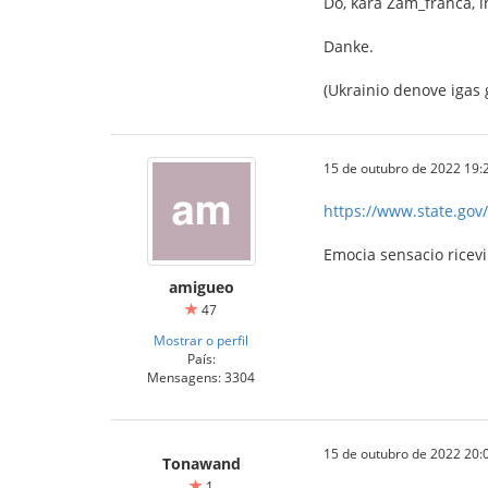
Do, kara Zam_franca, in
Danke.
(Ukrainio denove igas g
15 de outubro de 2022 19:
https://www.state.gov/
Emocia sensacio ricev
amigueo
47
Mostrar o perfil
País:
Mensagens: 3304
15 de outubro de 2022 20:
Tonawand
1