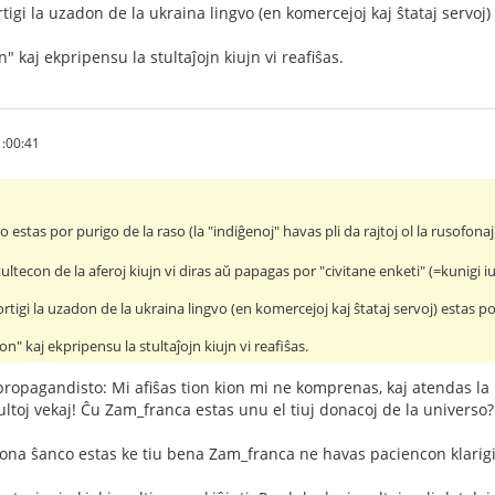
rtigi la uzadon de la ukraina lingvo (en komercejoj kaj ŝtataj servoj) 
 kaj ekpripensu la stultaĵojn kiujn vi reafiŝas.
:00:41
ko estas por purigo de la raso (la "indiĝenoj" havas pli da rajtoj ol la rusofonaj
stultecon de la aferoj kiujn vi diras aŭ papagas por "civitane enketi" (=kunigi
ortigi la uzadon de la ukraina lingvo (en komercejoj kaj ŝtataj servoj) estas po
n" kaj ekpripensu la stultaĵojn kiujn vi reafiŝas.
 propagandisto: Mi afiŝas tion kion mi ne komprenas, kaj atendas 
ltoj vekaj! Ĉu Zam_franca estas unu el tiuj donacoj de la universo?
ona ŝanco estas ke tiu bena Zam_franca ne havas paciencon klarigi,