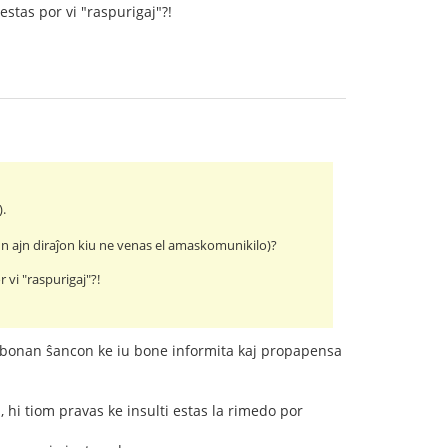
estas por vi "raspurigaj"?!
).
 iun ajn diraĵon kiu ne venas el amaskomunikilo)?
r vi "raspurigaj"?!
la bonan ŝancon ke iu bone informita kaj propapensa
 hi tiom pravas ke insulti estas la rimedo por