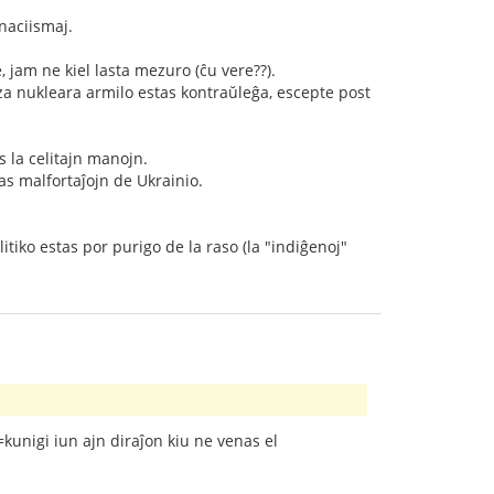
nnaciismaj.
, jam ne kiel lasta mezuro (ĉu vere??).
 nukleara armilo estas kontraŭleĝa, escepte post
s la celitajn manojn.
as malfortaĵojn de Ukrainio.
litiko estas por purigo de la raso (la "indiĝenoj"
(=kunigi iun ajn diraĵon kiu ne venas el