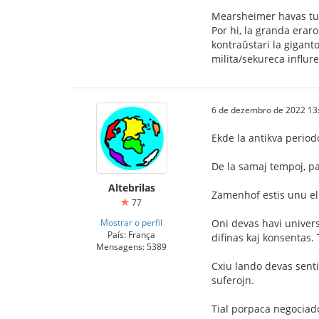
Mearsheimer havas tut
Por hi, la granda erar
kontraŭstari la gigant
milita/sekureca influr
6 de dezembro de 2022 13
Ekde la antikva periodo
De la samaj tempoj, pa
Altebrilas
Zamenhof estis unu el 
77
Mostrar o perfil
Oni devas havi univers
País: França
difinas kaj konsentas. 
Mensagens: 5389
Cxiu lando devas senti
suferojn.
Tial porpaca negociad