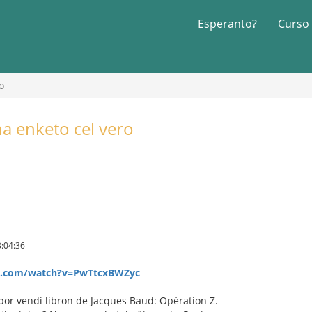
Esperanto?
Curso
o
na enketo cel vero
:04:36
e.com/watch?v=PwTtcxBWZyc
 por vendi libron de Jacques Baud: Opération Z.