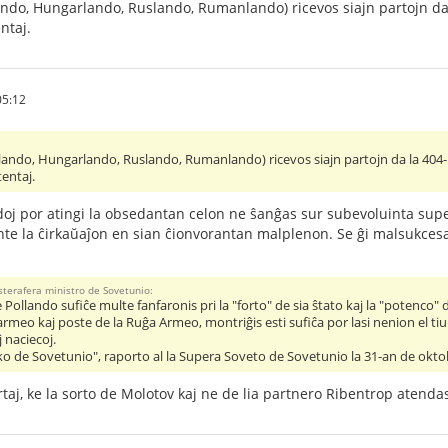
lando, Hungarlando, Ruslando, Rumanlando) ricevos siajn partojn da 
ntaj.
05:12
llando, Hungarlando, Ruslando, Rumanlando) ricevos siajn partojn da la 404-l
tentaj.
oj por atingi la obsedantan celon ne ŝanĝas sur subevoluinta super
rante la ĉirkaŭaĵon en sian ĉionvorantan malplenon. Se ĝi malsukces
sterafera ministro de Sovetunio:
 Pollando sufiĉe multe fanfaronis pri la "forto" de sia ŝtato kaj la "potenc
meo kaj poste de la Ruĝa Armeo, montriĝis esti sufiĉa por lasi nenion el tiu ĉi
 naciecoj.
itiko de Sovetunio", raporto al la Supera Soveto de Sovetunio la 31-an de okt
ertaj, ke la sorto de Molotov kaj ne de lia partnero Ribentrop atendas 