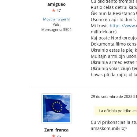
Ĉu okcidento trompis 
amigueo
Rusio celas detrui kapa
47
Ĝis nun la Resistanco 
Mostrar o perfil
Usono en aprilo donis a
País:
Mi trovis
https://www.
Mensagens: 3304
militdeklaro).
Kaj poste Nordkoreujo
Dokumenta filmo censur
Ukrainio estas la plej
Multajn armilojn usona
Ukrainia armeo estas re
Ukrainio volas ĉiujn te
havas pli da rajtoj ol l
29 de setembro de 2022 21
La oficiala politiko es
Ĉu vi prikonscias la st
amaskomunikilo)?
Zam_franca
75