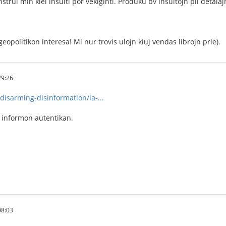
strui min kiel insulti por vekiĝinti. Produku bv insultojn pli detala
eopolitikon interesa! Mi nur trovis ulojn kiuj vendas librojn prie).
29:26
disarming-disinformation/la-...
i informon autentikan.
08:03