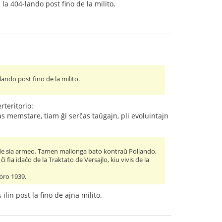
la 404-lando post fino de la milito.
ando post fino de la milito.
teritorio:
as memstare, tiam ĝi serĉas taŭgajn, pli evoluintajn
o" de sia armeo. Tamen mallonga bato kontraŭ Pollando,
 fia idaĉo de la Traktato de Versajlo, kiu vivis de la
obro 1939.
ilin post la fino de ajna milito.