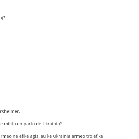
oj?
arsheimer.
.
de milito en parto de Ukrainio?
rmeo ne efike agis, aŭ ke Ukrainia armeo tro efike