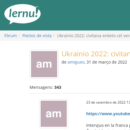
Ir
ao
conteúdo
Fórum
Pontos de vista
Ukrainio 2022: civitana enketo cel ver
Ukrainio 2022: civita
de
amigueo
, 31 de março de 2022
Mensagens:
343
23 de setembro de 2022 13
https://www.youtub
Intervjuo en la franca