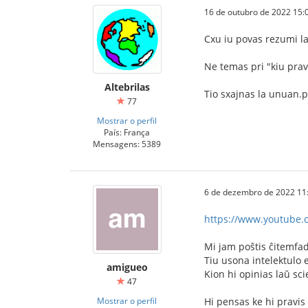
16 de outubro de 2022 15:
Cxu iu povas rezumi la
Ne temas pri "kiu prav
Altebrilas
Tio sxajnas la unuan.p
77
Mostrar o perfil
País: França
Mensagens: 5389
6 de dezembro de 2022 11
https://www.youtube
Mi jam poŝtis ĉitemfa
Tiu usona intelektulo e
amigueo
Kion hi opinias laŭ sci
47
Mostrar o perfil
Hi pensas ke hi pravis