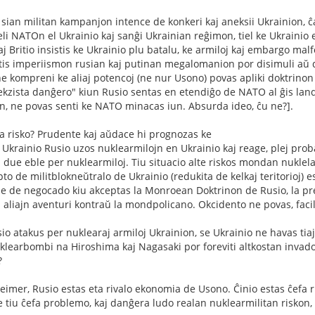
s sian militan kampanjon intence de konkeri kaj aneksii Ukrainion, ĉ
eli NATOn el Ukrainio kaj sanĝi Ukrainian reĝimon, tiel ke Ukrainio 
 Britio insistis ke Ukrainio plu batalu, ke armiloj kaj embargo malf
is imperiismon rusian kaj putinan megalomanion por disimuli aŭ dis
ne kompreni ke aliaj potencoj (ne nur Usono) povas apliki doktrino
"ekzista danĝero" kiun Rusio sentas en etendiĝo de NATO al ĝis lan
, ne povas senti ke NATO minacas iun. Absurda ideo, ĉu ne?].
a risko? Prudente kaj aŭdace hi prognozas ke
Ukrainio Rusio uzos nuklearmilojn en Ukrainio kaj reage, plej pro
 due eble per nuklearmiloj. Tiu situacio alte riskos mondan nuklela
to de militblokneŭtralo de Ukrainio (redukita de kelkaj teritorioj) 
e de negocado kiu akceptas la Monroean Doktrinon de Rusio, la pre
 aliajn aventuri kontraŭ la mondpolicano. Okcidento ne povas, faci
io atakus per nuklearaj armiloj Ukrainion, se Ukrainio ne havas tiaj
klearbombi na Hiroshima kaj Nagasaki por foreviti altkostan invado
?
imer, Rusio estas eta rivalo ekonomia de Usono. Ĉinio estas ĉefa r
 tiu ĉefa problemo, kaj danĝera ludo realan nuklearmilitan riskon, s