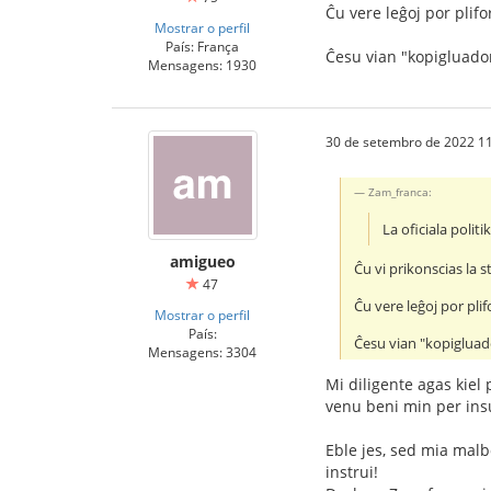
Ĉu vere leĝoj por plifo
Mostrar o perfil
País: França
Ĉesu vian "kopigluadon"
Mensagens: 1930
30 de setembro de 2022 11
Zam_franca:
La oficiala politi
amigueo
Ĉu vi prikonscias la 
47
Ĉu vere leĝoj por plif
Mostrar o perfil
País:
Ĉesu vian "kopigluado
Mensagens: 3304
Mi diligente agas kiel
venu beni min per insu
Eble jes, sed mia malb
instrui!