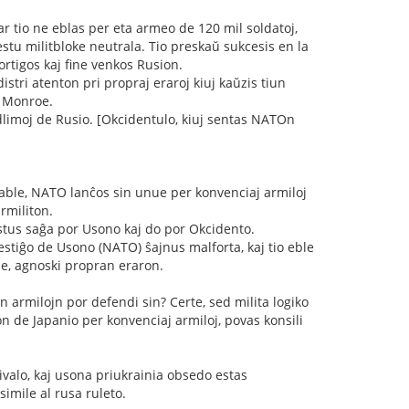
ar tio ne eblas per eta armeo de 120 mil soldatoj,
estu militbloke neutrala. Tio preskaŭ sukcesis en la
ortigos kaj fine venkos Rusion.
tri atenton pri propraj eraroj kiuj kaŭzis tiun
n Monroe.
dlimoj de Rusio. [Okcidentulo, kiuj sentas NATOn
bable, NATO lanĉos sin unue per konvenciaj armiloj
rmiliton.
estus saĝa por Usono kaj do por Okcidento.
stiĝo de Usono (NATO) ŝajnus malforta, kaj tio eble
le, agnoski propran eraron.
n armilojn por defendi sin? Certe, sed milita logiko
n de Japanio per konvenciaj armiloj, povas konsili
ivalo, kaj usona priukrainia obsedo estas
imile al rusa ruleto.