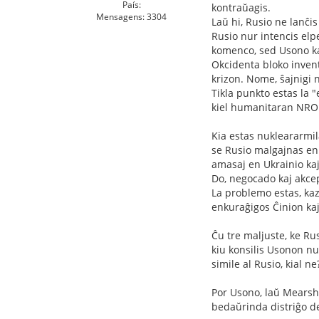
País:
kontraŭagis.
Mensagens: 3304
Laŭ hi, Rusio ne lanĉi
Rusio nur intencis elp
komenco, sed Usono kaj
Okcidenta bloko invent
krizon. Nome, ŝajnigi 
Tikla punkto estas la 
kiel humanitaran NROn
Kia estas nukleararmil
se Rusio malgajnas en 
amasaj en Ukrainio kaj
Do, negocado kaj akcep
La problemo estas, kaz
enkuraĝigos Ĉinion kaj
Ĉu tre maljuste, ke Rus
kiu konsilis Usonon nu
simile al Rusio, kial ne
Por Usono, laŭ Mearshe
bedaŭrinda distriĝo de