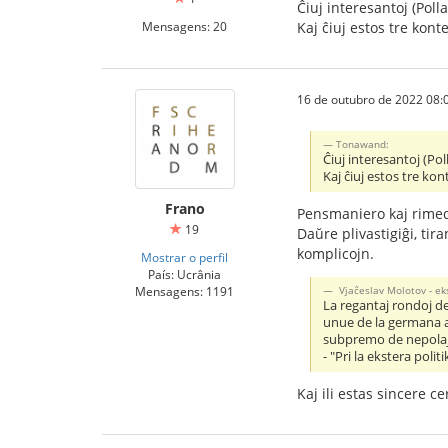
Ĉiuj interesantoj (Pol
Mensagens: 20
Kaj ĉiuj estos tre konte
16 de outubro de 2022 08:
Tonawand:
Ĉiuj interesantoj (Po
Kaj ĉiuj estos tre kon
Frano
Pensmaniero kaj rimed
19
Daŭre plivastigiĝi, ti
komplicojn.
Mostrar o perfil
País: Ucrânia
Mensagens: 1191
Vjaĉeslav Molotov - ek
La regantaj rondoj de
unue de la germana ar
subpremo de nepolaj
- "Pri la ekstera pol
Kaj ili estas sincere c