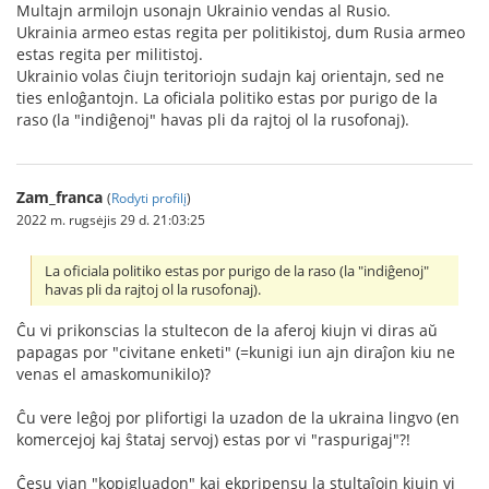
Multajn armilojn usonajn Ukrainio vendas al Rusio.
Ukrainia armeo estas regita per politikistoj, dum Rusia armeo
estas regita per militistoj.
Ukrainio volas ĉiujn teritoriojn sudajn kaj orientajn, sed ne
ties enloĝantojn. La oficiala politiko estas por purigo de la
raso (la "indiĝenoj" havas pli da rajtoj ol la rusofonaj).
Zam_franca
(
Rodyti profilį
)
2022 m. rugsėjis 29 d. 21:03:25
La oficiala politiko estas por purigo de la raso (la "indiĝenoj"
havas pli da rajtoj ol la rusofonaj).
Ĉu vi prikonscias la stultecon de la aferoj kiujn vi diras aŭ
papagas por "civitane enketi" (=kunigi iun ajn diraĵon kiu ne
venas el amaskomunikilo)?
Ĉu vere leĝoj por plifortigi la uzadon de la ukraina lingvo (en
komercejoj kaj ŝtataj servoj) estas por vi "raspurigaj"?!
Ĉesu vian "kopigluadon" kaj ekpripensu la stultaĵojn kiujn vi