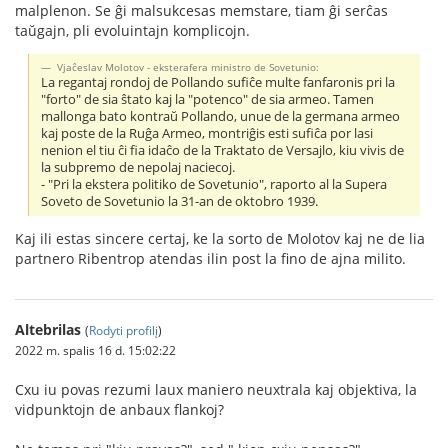
malplenon. Se ĝi malsukcesas memstare, tiam ĝi serĉas
taŭgajn, pli evoluintajn komplicojn.
Vjaĉeslav Molotov - eksterafera ministro de Sovetunio:
La regantaj rondoj de Pollando sufiĉe multe fanfaronis pri la
"forto" de sia ŝtato kaj la "potenco" de sia armeo. Tamen
mallonga bato kontraŭ Pollando, unue de la germana armeo
kaj poste de la Ruĝa Armeo, montriĝis esti sufiĉa por lasi
nenion el tiu ĉi fia idaĉo de la Traktato de Versajlo, kiu vivis de
la subpremo de nepolaj naciecoj.
- "Pri la ekstera politiko de Sovetunio", raporto al la Supera
Soveto de Sovetunio la 31-an de oktobro 1939.
Kaj ili estas sincere certaj, ke la sorto de Molotov kaj ne de lia
partnero Ribentrop atendas ilin post la fino de ajna milito.
Altebrilas
(
Rodyti profilį
)
2022 m. spalis 16 d. 15:02:22
Cxu iu povas rezumi laux maniero neuxtrala kaj objektiva, la
vidpunktojn de anbaux flankoj?