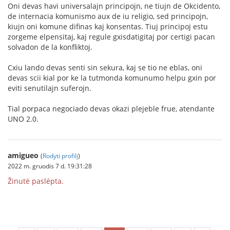
Oni devas havi universalajn principojn, ne tiujn de Okcidento,
de internacia komunismo aux de iu religio, sed principojn,
kiujn oni komune difinas kaj konsentas. Tiuj principoj estu
zorgeme elpensitaj, kaj regule gxisdatigitaj por certigi pacan
solvadon de la konfliktoj.
Cxiu lando devas senti sin sekura, kaj se tio ne eblas, oni
devas scii kial por ke la tutmonda komunumo helpu gxin por
eviti senutilajn suferojn.
Tial porpaca negociado devas okazi plejeble frue, atendante
UNO 2.0.
amigueo
(
Rodyti profilį
)
2022 m. gruodis 7 d. 19:31:28
Žinutė paslėpta.