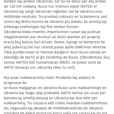
konkeri kaj aneksii Ukrainion, ĉar tio ne eblas per eta armeo
de 120 mil soldatoj, Rusio nur intencis elpeli NATOn el
Ukrainio kaj sanĝi Ukrainian reĝimon, tiel ke Ukrainio estu
militbloke neutrala. Tio preskaŭ sukcesis en la komenco, sed
Usono kaj Britio insistis ke Ukrainio plu batalu, ke armiloj kaj
embargo malfortigos kaj fine venkos Rusion.
Okcidenta bloko inventis imperiismon rusian kaj putinan
megalomanion por disimuli aŭ distri atenton pri propraj
eraroj kiuj kaŭzis tiun krizon. Nome, ŝajnigi ne kompreni ke
aliaj potencoj (ne nur Usono) povas apliki doktrinon Monroe.
Tikla punkto estas la "ekzista danĝero" kiun Rusio sentas en
etendiĝo de NATO al ĝis landlimoj de Rusio. [Okcidentulo, kiuj
sentas NATOn kiel humanitaran NROn, ne povas senti ke
NATO minacas iun. Absurda ideo, ĉu ne?].
Kia estas nukleararmila risko? Prudente kaj aŭdace hi
prognozas ke
se Rusio malgajnas en Ukrainio Rusio uzos nuklearmilojn en
Ukrainio kaj reage, plej probable, NATO lanĉos sin unue per
konvenciaj armiloj amasaj en Ukrainio kaj due eble per
nuklearmiloj. Tiu situacio alte riskos mondan nuklelarmiliton.
Do, negocado kaj akcepto de militblokneŭtralo de Ukrainio
(redukita de kelkaj teritorioj) estus saĝa por Usono kaj do por