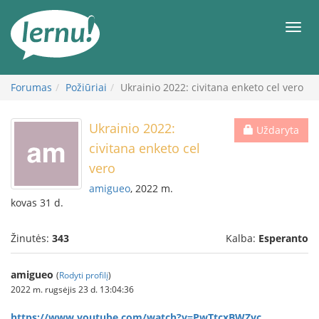
Į
turinį
Meni
Forumas
Požiūriai
Ukrainio 2022: civitana enketo cel vero
Ukrainio 2022:
Uždaryta
civitana enketo cel
vero
amigueo
, 2022 m.
kovas 31 d.
Žinutės:
343
Kalba:
Esperanto
amigueo
(
Rodyti profilį
)
2022 m. rugsėjis 23 d. 13:04:36
https://www.youtube.com/watch?v=PwTtcxBWZyc