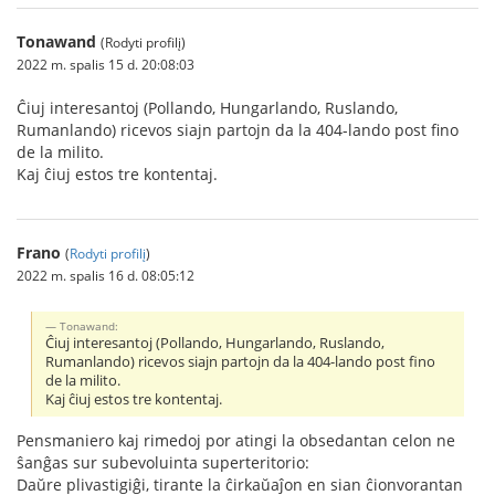
Tonawand
(Rodyti profilį)
2022 m. spalis 15 d. 20:08:03
Ĉiuj interesantoj (Pollando, Hungarlando, Ruslando,
Rumanlando) ricevos siajn partojn da la 404-lando post fino
de la milito.
Kaj ĉiuj estos tre kontentaj.
Frano
(
Rodyti profilį
)
2022 m. spalis 16 d. 08:05:12
Tonawand:
Ĉiuj interesantoj (Pollando, Hungarlando, Ruslando,
Rumanlando) ricevos siajn partojn da la 404-lando post fino
de la milito.
Kaj ĉiuj estos tre kontentaj.
Pensmaniero kaj rimedoj por atingi la obsedantan celon ne
ŝanĝas sur subevoluinta superteritorio:
Daŭre plivastigiĝi, tirante la ĉirkaŭaĵon en sian ĉionvorantan