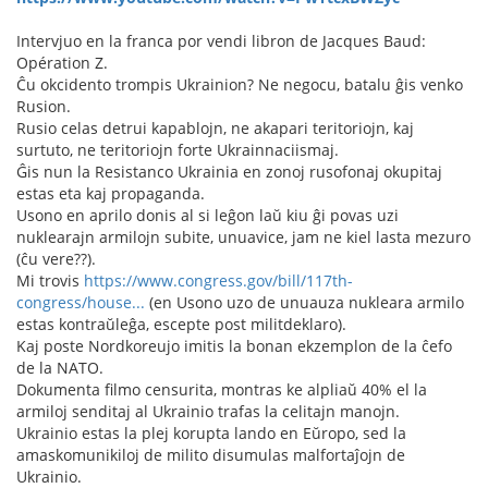
Intervjuo en la franca por vendi libron de Jacques Baud:
Opération Z.
Ĉu okcidento trompis Ukrainion? Ne negocu, batalu ĝis venko
Rusion.
Rusio celas detrui kapablojn, ne akapari teritoriojn, kaj
surtuto, ne teritoriojn forte Ukrainnaciismaj.
Ĝis nun la Resistanco Ukrainia en zonoj rusofonaj okupitaj
estas eta kaj propaganda.
Usono en aprilo donis al si leĝon laŭ kiu ĝi povas uzi
nuklearajn armilojn subite, unuavice, jam ne kiel lasta mezuro
(ĉu vere??).
Mi trovis
https://www.congress.gov/bill/117th-
congress/house...
(en Usono uzo de unuauza nukleara armilo
estas kontraŭleĝa, escepte post militdeklaro).
Kaj poste Nordkoreujo imitis la bonan ekzemplon de la ĉefo
de la NATO.
Dokumenta filmo censurita, montras ke alpliaŭ 40% el la
armiloj senditaj al Ukrainio trafas la celitajn manojn.
Ukrainio estas la plej korupta lando en Eŭropo, sed la
amaskomunikiloj de milito disumulas malfortaĵojn de
Ukrainio.