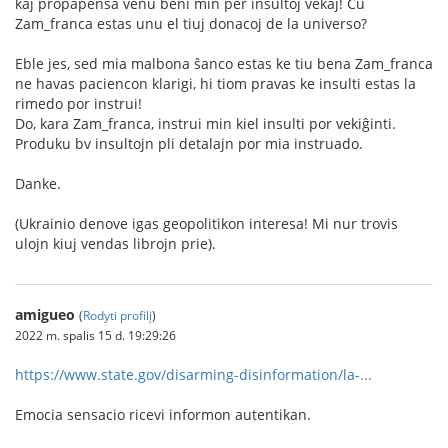
kaj propapensa venu beni min per insultoj vekaj! Ĉu
Zam_franca estas unu el tiuj donacoj de la universo?
Eble jes, sed mia malbona ŝanco estas ke tiu bena Zam_franca
ne havas paciencon klarigi, hi tiom pravas ke insulti estas la
rimedo por instrui!
Do, kara Zam_franca, instrui min kiel insulti por vekiĝinti.
Produku bv insultojn pli detalajn por mia instruado.
Danke.
(Ukrainio denove igas geopolitikon interesa! Mi nur trovis
ulojn kiuj vendas librojn prie).
amigueo
(
Rodyti profilį
)
2022 m. spalis 15 d. 19:29:26
https://www.state.gov/disarming-disinformation/la-...
Emocia sensacio ricevi informon autentikan.