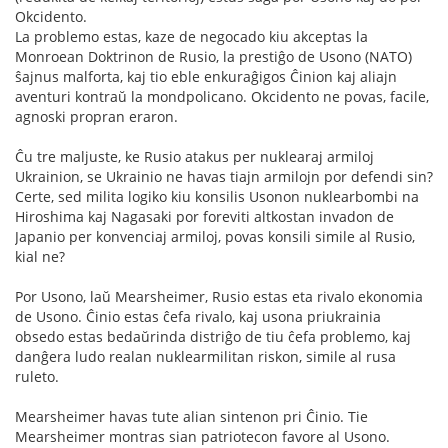
Okcidento.
La problemo estas, kaze de negocado kiu akceptas la
Monroean Doktrinon de Rusio, la prestiĝo de Usono (NATO)
ŝajnus malforta, kaj tio eble enkuraĝigos Ĉinion kaj aliajn
aventuri kontraŭ la mondpolicano. Okcidento ne povas, facile,
agnoski propran eraron.
Ĉu tre maljuste, ke Rusio atakus per nuklearaj armiloj
Ukrainion, se Ukrainio ne havas tiajn armilojn por defendi sin?
Certe, sed milita logiko kiu konsilis Usonon nuklearbombi na
Hiroshima kaj Nagasaki por foreviti altkostan invadon de
Japanio per konvenciaj armiloj, povas konsili simile al Rusio,
kial ne?
Por Usono, laŭ Mearsheimer, Rusio estas eta rivalo ekonomia
de Usono. Ĉinio estas ĉefa rivalo, kaj usona priukrainia
obsedo estas bedaŭrinda distriĝo de tiu ĉefa problemo, kaj
danĝera ludo realan nuklearmilitan riskon, simile al rusa
ruleto.
Mearsheimer havas tute alian sintenon pri Ĉinio. Tie
Mearsheimer montras sian patriotecon favore al Usono.