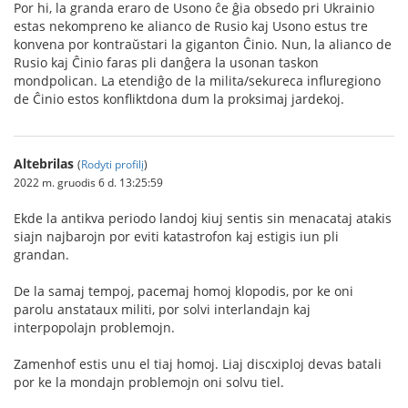
Por hi, la granda eraro de Usono ĉe ĝia obsedo pri Ukrainio
estas nekompreno ke alianco de Rusio kaj Usono estus tre
konvena por kontraŭstari la giganton Ĉinio. Nun, la alianco de
Rusio kaj Ĉinio faras pli danĝera la usonan taskon
mondpolican. La etendiĝo de la milita/sekureca influregiono
de Ĉinio estos konfliktdona dum la proksimaj jardekoj.
Altebrilas
(
Rodyti profilį
)
2022 m. gruodis 6 d. 13:25:59
Ekde la antikva periodo landoj kiuj sentis sin menacataj atakis
siajn najbarojn por eviti katastrofon kaj estigis iun pli
grandan.
De la samaj tempoj, pacemaj homoj klopodis, por ke oni
parolu anstataux militi, por solvi interlandajn kaj
interpopolajn problemojn.
Zamenhof estis unu el tiaj homoj. Liaj discxiploj devas batali
por ke la mondajn problemojn oni solvu tiel.