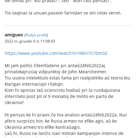
Ne temas pri "kiu pravas?", sed " kion cxiu pensas?".
Tio sxajnas la unuan.pasxon farindan se oni celas veron.
amigueo
(
Rodyti profilį
)
2022 m. gruodis 6 d. 11:08:43
https://www.youtube.com/watch?v=HBiV1h7Dm5E
Mi jam poŝtis ĉitemfadene pri antaŭ24feb2022aj
prinatokajrusiaj vidpunktoj de John Mearsheimer.
Tiu usona intelektulo estas fama pri realpolitiko aŭ teorio kiu
klarigas internaciajn rilatojn.
Kion hi opinias laŭ sciencisto hodiaŭ pri la rusikajusona
interrilato post pli ol 9 monatoj de milito en parto de
Ukrainio?
Hi pensas ke hi pravis ĉe hia analizo antaŭ24feb2022a. Nur
afero surprizis hin, ke Rusia armeo ne efike agis, aŭ ke
Ukrainia armeo tro efike kontraŭagis.
Laŭ hi, Rusio ne lanĉis sian militan kampanjon intence de