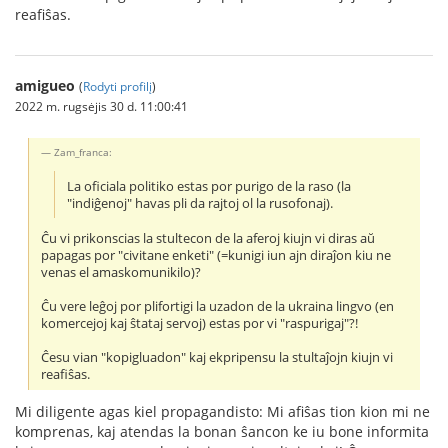
reafiŝas.
amigueo
(
Rodyti profilį
)
2022 m. rugsėjis 30 d. 11:00:41
Zam_franca:
La oficiala politiko estas por purigo de la raso (la
"indiĝenoj" havas pli da rajtoj ol la rusofonaj).
Ĉu vi prikonscias la stultecon de la aferoj kiujn vi diras aŭ
papagas por "civitane enketi" (=kunigi iun ajn diraĵon kiu ne
venas el amaskomunikilo)?
Ĉu vere leĝoj por plifortigi la uzadon de la ukraina lingvo (en
komercejoj kaj ŝtataj servoj) estas por vi "raspurigaj"?!
Ĉesu vian "kopigluadon" kaj ekpripensu la stultaĵojn kiujn vi
reafiŝas.
Mi diligente agas kiel propagandisto: Mi afiŝas tion kion mi ne
komprenas, kaj atendas la bonan ŝancon ke iu bone informita