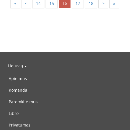
16
«
<
14
15
17
18
>
»
Lietuvių
Apie mus
Komanda
Paremkite mus
Libro
Privatumas