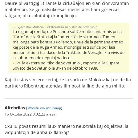
Daŭre plivastigiĝi, tirante la ĉirkaŭaĵon en sian ĉionvorantan
malplenon. Se ĝi malsukcesas memstare, tiam ĝi serĉas
taŭgajn, pli evoluintajn komplicojn.
Vjaĉeslav Molotov - eksterafera ministro de Sovetunio:
La regantaj rondoj de Pollando sufiĉe multe fanfaronis pri la
"forto" de sia ŝtato kaj la "potenco" de sia armeo. Tamen
mallonga bato kontraŭ Pollando, unue de la germana armeo
kaj poste de la Ruĝa Armeo, montriĝis esti sufiĉa por lasi
nenion el tiu ĉi fia idaĉo de la Traktato de Versajlo, kiu vivis de
la subpremo de nepolaj naciecoj.
- "Pri la ekstera politiko de Sovetunio", raporto al la Supera
Soveto de Sovetunio la 31-an de oktobro 1939.
Kaj ili estas sincere certaj, ke la sorto de Molotov kaj ne de lia
partnero Ribentrop atendas ilin post la fino de ajna milito.
Altebrilas
(
Wasifu wa mtumiaji
)
16 Oktoba 2022 3:02:22 alasiri
Cxu iu povas rezumi laux maniero neuxtrala kaj objektiva, la
vidpunktojn de anbaux flankoj?