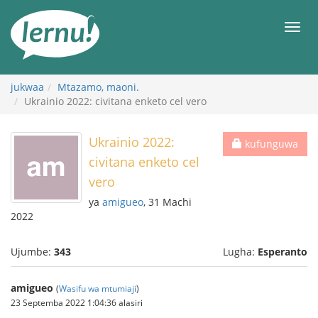
Kwa
maudhui
orod
jukwaa
Mtazamo, maoni.
Ukrainio 2022: civitana enketo cel vero
Ukrainio 2022:
kufunguwa
civitana enketo cel
vero
ya
amigueo
, 31 Machi
2022
Ujumbe:
343
Lugha:
Esperanto
amigueo
(
Wasifu wa mtumiaji
)
23 Septemba 2022 1:04:36 alasiri