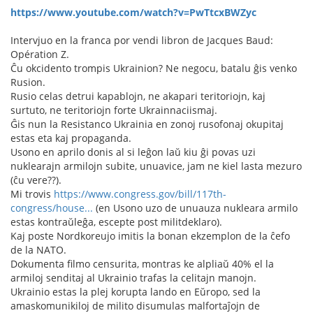
https://www.youtube.com/watch?v=PwTtcxBWZyc
Intervjuo en la franca por vendi libron de Jacques Baud:
Opération Z.
Ĉu okcidento trompis Ukrainion? Ne negocu, batalu ĝis venko
Rusion.
Rusio celas detrui kapablojn, ne akapari teritoriojn, kaj
surtuto, ne teritoriojn forte Ukrainnaciismaj.
Ĝis nun la Resistanco Ukrainia en zonoj rusofonaj okupitaj
estas eta kaj propaganda.
Usono en aprilo donis al si leĝon laŭ kiu ĝi povas uzi
nuklearajn armilojn subite, unuavice, jam ne kiel lasta mezuro
(ĉu vere??).
Mi trovis
https://www.congress.gov/bill/117th-
congress/house...
(en Usono uzo de unuauza nukleara armilo
estas kontraŭleĝa, escepte post militdeklaro).
Kaj poste Nordkoreujo imitis la bonan ekzemplon de la ĉefo
de la NATO.
Dokumenta filmo censurita, montras ke alpliaŭ 40% el la
armiloj senditaj al Ukrainio trafas la celitajn manojn.
Ukrainio estas la plej korupta lando en Eŭropo, sed la
amaskomunikiloj de milito disumulas malfortaĵojn de