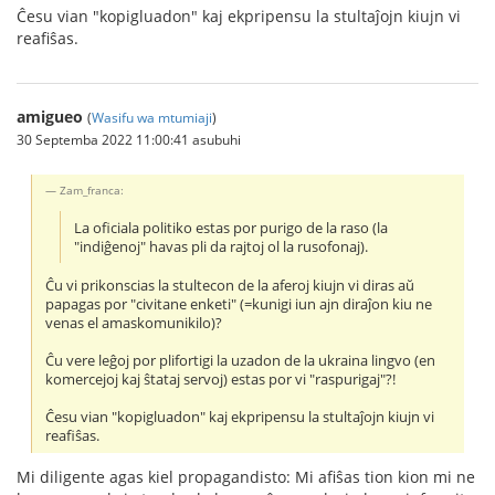
Ĉesu vian "kopigluadon" kaj ekpripensu la stultaĵojn kiujn vi
reafiŝas.
amigueo
(
Wasifu wa mtumiaji
)
30 Septemba 2022 11:00:41 asubuhi
Zam_franca:
La oficiala politiko estas por purigo de la raso (la
"indiĝenoj" havas pli da rajtoj ol la rusofonaj).
Ĉu vi prikonscias la stultecon de la aferoj kiujn vi diras aŭ
papagas por "civitane enketi" (=kunigi iun ajn diraĵon kiu ne
venas el amaskomunikilo)?
Ĉu vere leĝoj por plifortigi la uzadon de la ukraina lingvo (en
komercejoj kaj ŝtataj servoj) estas por vi "raspurigaj"?!
Ĉesu vian "kopigluadon" kaj ekpripensu la stultaĵojn kiujn vi
reafiŝas.
Mi diligente agas kiel propagandisto: Mi afiŝas tion kion mi ne