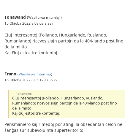
Tonawand
(Wasifu wa mtumiaji)
15 Oktoba 2022 8:08:03 alasiri
Ĉiuj interesantoj (Pollando, Hungarlando, Ruslando,
Rumanlando) ricevos siajn partojn da la 404-lando post fino
de la milito.
Kaj ĉiuj estos tre kontentaj.
Frano
(
Wasifu wa mtumiaji
)
16 Oktoba 2022 8:05:12 asubuhi
Tonawand:
Ĉiuj interesantoj (Pollando, Hungarlando, Ruslando,
Rumanlando) ricevos siajn partojn da la 404-lando post fino
de la milito.
Kaj ĉiuj estos tre kontentaj.
Pensmaniero kaj rimedoj por atingi la obsedantan celon ne
ŝanĝas sur subevoluinta superteritorio: