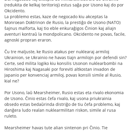
(redukita de kelkaj teritorioj) estus saĝa por Usono kaj do por
Okcidento.
La problemo estas, kaze de negocado kiu akceptas la
Monroean Doktrinon de Rusio, la prestiĝo de Usono (NATO)
ŝajnus malforta, kaj tio eble enkuraĝigos Ĉinion kaj aliajn
aventuri kontraŭ la mondpolicano. Okcidento ne povas, facile,
agnoski propran eraron.
Ĉu tre maljuste, ke Rusio atakus per nuklearaj armiloj
Ukrainion, se Ukrainio ne havas tiajn armilojn por defendi sin?
Certe, sed milita logiko kiu konsilis Usonon nuklearbombi na
Hiroshima kaj Nagasaki por foreviti altkostan invadon de
Japanio per konvenciaj armiloj, povas konsili simile al Rusio,
kial ne?
Por Usono, laŭ Mearsheimer, Rusio estas eta rivalo ekonomia
de Usono. Ĉinio estas ĉefa rivalo, kaj usona priukrainia
obsedo estas bedaŭrinda distriĝo de tiu ĉefa problemo, kaj
danĝera ludo realan nuklearmilitan riskon, simile al rusa
ruleto.
Mearsheimer havas tute alian sintenon pri Ĉinio. Tie