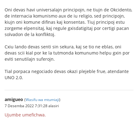
Oni devas havi universalajn principojn, ne tiujn de Okcidento,
de internacia komunismo aux de iu religio, sed principojn,
kiujn oni komune difinas kaj konsentas. Tiuj principoj estu
zorgeme elpensitaj, kaj regule gxisdatigitaj por certigi pacan
solvadon de la konfliktoj.
Cxiu lando devas senti sin sekura, kaj se tio ne eblas, oni
devas scii kial por ke la tutmonda komunumo helpu gxin por
eviti senutilajn suferojn.
Tial porpaca negociado devas okazi plejeble frue, atendante
UNO 2.0.
amigueo
(
Wasifu wa mtumiaji
)
7 Desemba 2022 7:31:28 alasiri
Ujumbe umefichwa.