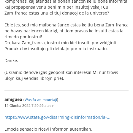
komprenas, kaj atendas la bonan ŝancon ke iu bone informita
kaj propapensa venu beni min per insultoj vekaj! Ĉu
Zam_franca estas unu el tiuj donacoj de la universo?
Eble jes, sed mia malbona ŝanco estas ke tiu bena Zam_franca
ne havas paciencon klarigi, hi tiom pravas ke insulti estas la
rimedo por instrui!
Do, kara Zam_franca, instrui min kiel insulti por vekiĝinti.
Produku bv insultojn pli detalajn por mia instruado.
Danke.
(Ukrainio denove igas geopolitikon interesa! Mi nur trovis
ulojn kiuj vendas librojn prie).
amigueo
(
Wasifu wa mtumiaji
)
15 Oktoba 2022 7:29:26 alasiri
https://www.state.gov/disarming-disinformation/la-...
Emocia sensacio ricevi informon autentikan.