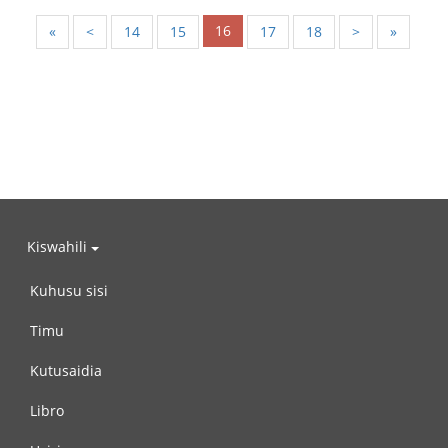
16
«
<
14
15
17
18
>
»
Kiswahili
Kuhusu sisi
Timu
Kutusaidia
Libro