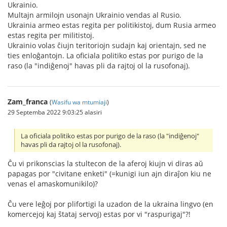
Ukrainio.
Multajn armilojn usonajn Ukrainio vendas al Rusio.
Ukrainia armeo estas regita per politikistoj, dum Rusia armeo
estas regita per militistoj.
Ukrainio volas ĉiujn teritoriojn sudajn kaj orientajn, sed ne
ties enloĝantojn. La oficiala politiko estas por purigo de la
raso (la "indiĝenoj" havas pli da rajtoj ol la rusofonaj).
Zam_franca
(
Wasifu wa mtumiaji
)
29 Septemba 2022 9:03:25 alasiri
La oficiala politiko estas por purigo de la raso (la "indiĝenoj"
havas pli da rajtoj ol la rusofonaj).
Ĉu vi prikonscias la stultecon de la aferoj kiujn vi diras aŭ
papagas por "civitane enketi" (=kunigi iun ajn diraĵon kiu ne
venas el amaskomunikilo)?
Ĉu vere leĝoj por plifortigi la uzadon de la ukraina lingvo (en
komercejoj kaj ŝtataj servoj) estas por vi "raspurigaj"?!