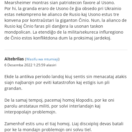
Mearsheimer montras sian patriotecon favore al Usono.
Por hi, la granda eraro de Usono ĉe ĝia obsedo pri Ukrainio
estas nekompreno ke alianco de Rusio kaj Usono estus tre
konvena por kontraŭstari la giganton Ĉinio. Nun, la alianco de
Rusio kaj Ĉinio faras pli danĝera la usonan taskon
mondpolican. La etendiĝo de la milita/sekureca influregiono
de Ĉinio estos konfliktdona dum la proksimaj jardekoj.
Altebrilas
(
Wasifu wa mtumiaji
)
6 Desemba 2022 1:25:59 alasiri
Ekde la antikva periodo landoj kiuj sentis sin menacataj atakis
siajn najbarojn por eviti katastrofon kaj estigis iun pli
grandan.
De la samaj tempoj, pacemaj homoj klopodis, por ke oni
parolu anstataux militi, por solvi interlandajn kaj
interpopolajn problemojn.
Zamenhof estis unu el tiaj homoj. Liaj discxiploj devas batali
por ke la mondajn problemojn oni solvu tiel.