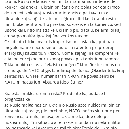
Laŭ hi, Rusio ne lanĉis sian militan kampanjon intence de
konkeri kaj aneksii Ukrainion, ĉar tio ne eblas per eta armeo
de 120 mil soldatoj, Rusio nur intencis elpeli NATOn el
Ukrainio kaj sanĝi Ukrainian reĝimon, tiel ke Ukrainio estu
militbloke neutrala. Tio preskaŭ sukcesis en la komenco, sed
Usono kaj Britio insistis ke Ukrainio plu batalu, ke armiloj kaj
embargo malfortigos kaj fine venkos Rusion.
Okcidenta bloko inventis imperiismon rusian kaj putinan
megalomanion por disimuli aŭ distri atenton pri propraj
eraroj kiuj kaŭzis tiun krizon. Nome, ŝajnigi ne kompreni ke
aliaj potencoj (ne nur Usono) povas apliki doktrinon Monroe.
Tikla punkto estas la "ekzista danĝero" kiun Rusio sentas en
etendiĝo de NATO al ĝis landlimoj de Rusio. [Okcidentulo, kiuj
sentas NATOn kiel humanitaran NROn, ne povas senti ke
NATO minacas iun. Absurda ideo, ĉu ne?].
Kia estas nukleararmila risko? Prudente kaj aŭdace hi
prognozas ke
se Rusio malgajnas en Ukrainio Rusio uzos nuklearmilojn en
Ukrainio kaj reage, plej probable, NATO lanĉos sin unue per
konvenciaj armiloj amasaj en Ukrainio kaj due eble per
nuklearmiloj. Tiu situacio alte riskos mondan nuklelarmiliton.
Do, negocado kaj akcepto de militblokneŭtralo de Ukrainio