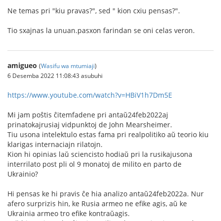
Ne temas pri "kiu pravas?", sed " kion cxiu pensas?".
Tio sxajnas la unuan.pasxon farindan se oni celas veron.
amigueo
(
Wasifu wa mtumiaji
)
6 Desemba 2022 11:08:43 asubuhi
https://www.youtube.com/watch?v=HBiV1h7Dm5E
Mi jam poŝtis ĉitemfadene pri antaŭ24feb2022aj
prinatokajrusiaj vidpunktoj de John Mearsheimer.
Tiu usona intelektulo estas fama pri realpolitiko aŭ teorio kiu
klarigas internaciajn rilatojn.
Kion hi opinias laŭ sciencisto hodiaŭ pri la rusikajusona
interrilato post pli ol 9 monatoj de milito en parto de
Ukrainio?
Hi pensas ke hi pravis ĉe hia analizo antaŭ24feb2022a. Nur
afero surprizis hin, ke Rusia armeo ne efike agis, aŭ ke
Ukrainia armeo tro efike kontraŭagis.