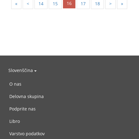
16
«
<
14
15
17
18
>
»
Slovenščina
O nas
Delovna skupina
Podprite nas
Libro
Varstvo podatkov