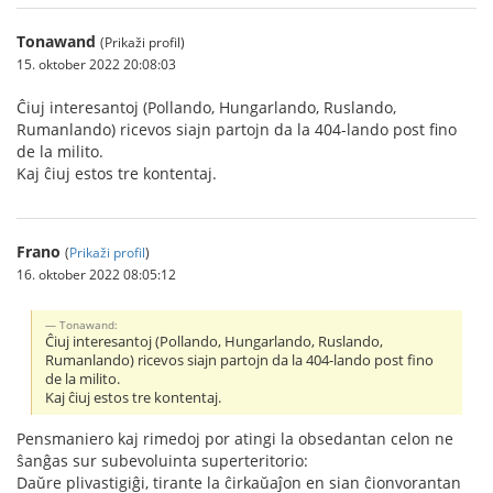
Tonawand
(Prikaži profil)
15. oktober 2022 20:08:03
Ĉiuj interesantoj (Pollando, Hungarlando, Ruslando,
Rumanlando) ricevos siajn partojn da la 404-lando post fino
de la milito.
Kaj ĉiuj estos tre kontentaj.
Frano
(
Prikaži profil
)
16. oktober 2022 08:05:12
Tonawand:
Ĉiuj interesantoj (Pollando, Hungarlando, Ruslando,
Rumanlando) ricevos siajn partojn da la 404-lando post fino
de la milito.
Kaj ĉiuj estos tre kontentaj.
Pensmaniero kaj rimedoj por atingi la obsedantan celon ne
ŝanĝas sur subevoluinta superteritorio:
Daŭre plivastigiĝi, tirante la ĉirkaŭaĵon en sian ĉionvorantan