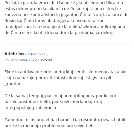
Por hi, la granda eraro de Usono ĉe ĝia obsedo pri Ukrainio
estas nekompreno ke alianco de Rusio kaj Usono estus tre
konvena por kontraŭstari la giganton Ĉinio. Nun, la alianco de
Rusio kaj Ĉinio faras pli danĝera la usonan taskon
mondpolican. La etendiĝo de la milita/sekureca influregiono
de Ĉinio estos konfliktdona dum la proksimaj jardekoj.
Altebrilas
(
Prikaži profil
)
06. december 2022 13:25:59
Ekde la antikva periodo landoj kiuj sentis sin menacataj atakis
siajn najbarojn por eviti katastrofon kaj estigis iun pli
grandan.
De la samaj tempoj, pacemaj homoj klopodis, por ke oni
parolu anstataux militi, por solvi interlandajn kaj
interpopolajn problemojn.
Zamenhof estis unu el tiaj homoj. Liaj discxiploj devas batali
por ke la mondajn problemojn oni solvu tiel.