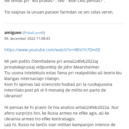
Ne temas pri "kiu pravas?", sed " kion cxiu pensas?".
Tio sxajnas la unuan.pasxon farindan se oni celas veron.
amigueo
(
Prikaži profil
)
06. december 2022 11:08:43
https://www.youtube.com/watch?v=HBiV1h7Dm5E
Mi jam poŝtis ĉitemfadene pri antaŭ24feb2022aj
prinatokajrusiaj vidpunktoj de John Mearsheimer.
Tiu usona intelektulo estas fama pri realpolitiko aŭ teorio kiu
klarigas internaciajn rilatojn.
Kion hi opinias laŭ sciencisto hodiaŭ pri la rusikajusona
interrilato post pli ol 9 monatoj de milito en parto de
Ukrainio?
Hi pensas ke hi pravis ĉe hia analizo antaŭ24feb2022a. Nur
afero surprizis hin, ke Rusia armeo ne efike agis, aŭ ke
Ukrainia armeo tro efike kontraŭagis.
Laŭ hi, Rusio ne lanĉis sian militan kampanjon intence de