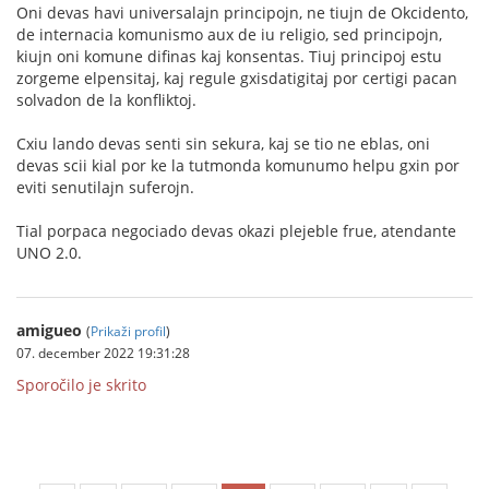
Oni devas havi universalajn principojn, ne tiujn de Okcidento,
de internacia komunismo aux de iu religio, sed principojn,
kiujn oni komune difinas kaj konsentas. Tiuj principoj estu
zorgeme elpensitaj, kaj regule gxisdatigitaj por certigi pacan
solvadon de la konfliktoj.
Cxiu lando devas senti sin sekura, kaj se tio ne eblas, oni
devas scii kial por ke la tutmonda komunumo helpu gxin por
eviti senutilajn suferojn.
Tial porpaca negociado devas okazi plejeble frue, atendante
UNO 2.0.
amigueo
(
Prikaži profil
)
07. december 2022 19:31:28
Sporočilo je skrito