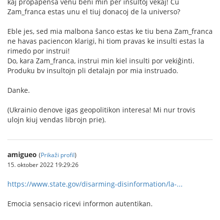
kaj propapensa venu beni min per insultoj vekaj! Ĉu
Zam_franca estas unu el tiuj donacoj de la universo?
Eble jes, sed mia malbona ŝanco estas ke tiu bena Zam_franca
ne havas paciencon klarigi, hi tiom pravas ke insulti estas la
rimedo por instrui!
Do, kara Zam_franca, instrui min kiel insulti por vekiĝinti.
Produku bv insultojn pli detalajn por mia instruado.
Danke.
(Ukrainio denove igas geopolitikon interesa! Mi nur trovis
ulojn kiuj vendas librojn prie).
amigueo
(
Prikaži profil
)
15. oktober 2022 19:29:26
https://www.state.gov/disarming-disinformation/la-...
Emocia sensacio ricevi informon autentikan.