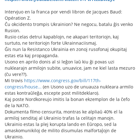
Intervjuo en la franca por vendi libron de Jacques Baud:
Opération Z.
Ĉu okcidento trompis Ukrainion? Ne negocu, batalu ĝis venko
Rusion.
Rusio celas detrui kapablojn, ne akapari teritoriojn, kaj
surtuto, ne teritoriojn forte Ukrainnaciismaj.
Ĝis nun la Resistanco Ukrainia en zonoj rusofonaj okupitaj
estas eta kaj propaganda.
Usono en aprilo donis al si leĝon laŭ kiu ĝi povas uzi
nuklearajn armilojn subite, unuavice, jam ne kiel lasta mezuro
(ĉu vere??).
Mi trovis
https://www.congress.gov/bill/117th-
congress/house...
(en Usono uzo de unuauza nukleara armilo
estas kontraŭleĝa, escepte post militdeklaro).
Kaj poste Nordkoreujo imitis la bonan ekzemplon de la ĉefo
de la NATO.
Dokumenta filmo censurita, montras ke alpliaŭ 40% el la
armiloj senditaj al Ukrainio trafas la celitajn manojn.
Ukrainio estas la plej korupta lando en Eŭropo, sed la
amaskomunikiloj de milito disumulas malfortaĵojn de
Ukrainio.