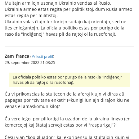
Multajn armilojn usonajn Ukrainio vendas al Rusio.
Ukrainia armeo estas regita per politikistoj, dum Rusia armeo
estas regita per militistoj.
Ukrainio volas ĉiujn teritoriojn sudajn kaj orientajn, sed ne
ties enloĝantojn. La oficiala politiko estas por purigo de la
raso (la "indiĝenoj" havas pli da rajtoj ol la rusofonaj).
Zam_franca
(
Prikaži profil
)
29. september 2022 21:03:25
La oficiala politiko estas por purigo de la raso (la "indiĝenoj"
havas pli da rajtoj ol la rusofonaj).
Ĉu vi prikonscias la stultecon de la aferoj kiujn vi diras aŭ
papagas por "civitane enketi" (=kunigi iun ajn diraĵon kiu ne
venas el amaskomunikilo)?
Ĉu vere leĝoj por plifortigi la uzadon de la ukraina lingvo (en
komercejoj kaj ŝtataj servoj) estas por vi "raspurigaj"?!
Ĉesu vian "kopigluadon" kaj ekpripensu la stultaĵojn kiujn vi