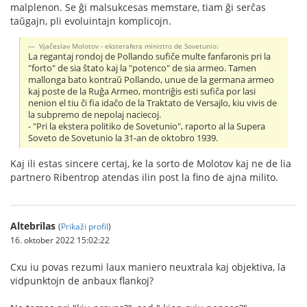
malplenon. Se ĝi malsukcesas memstare, tiam ĝi serĉas
taŭgajn, pli evoluintajn komplicojn.
Vjaĉeslav Molotov - eksterafera ministro de Sovetunio:
La regantaj rondoj de Pollando sufiĉe multe fanfaronis pri la
"forto" de sia ŝtato kaj la "potenco" de sia armeo. Tamen
mallonga bato kontraŭ Pollando, unue de la germana armeo
kaj poste de la Ruĝa Armeo, montriĝis esti sufiĉa por lasi
nenion el tiu ĉi fia idaĉo de la Traktato de Versajlo, kiu vivis de
la subpremo de nepolaj naciecoj.
- "Pri la ekstera politiko de Sovetunio", raporto al la Supera
Soveto de Sovetunio la 31-an de oktobro 1939.
Kaj ili estas sincere certaj, ke la sorto de Molotov kaj ne de lia
partnero Ribentrop atendas ilin post la fino de ajna milito.
Altebrilas
(
Prikaži profil
)
16. oktober 2022 15:02:22
Cxu iu povas rezumi laux maniero neuxtrala kaj objektiva, la
vidpunktojn de anbaux flankoj?