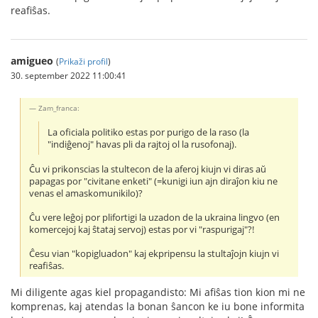
reafiŝas.
amigueo
(
Prikaži profil
)
30. september 2022 11:00:41
Zam_franca:
La oficiala politiko estas por purigo de la raso (la
"indiĝenoj" havas pli da rajtoj ol la rusofonaj).
Ĉu vi prikonscias la stultecon de la aferoj kiujn vi diras aŭ
papagas por "civitane enketi" (=kunigi iun ajn diraĵon kiu ne
venas el amaskomunikilo)?
Ĉu vere leĝoj por plifortigi la uzadon de la ukraina lingvo (en
komercejoj kaj ŝtataj servoj) estas por vi "raspurigaj"?!
Ĉesu vian "kopigluadon" kaj ekpripensu la stultaĵojn kiujn vi
reafiŝas.
Mi diligente agas kiel propagandisto: Mi afiŝas tion kion mi ne
komprenas, kaj atendas la bonan ŝancon ke iu bone informita