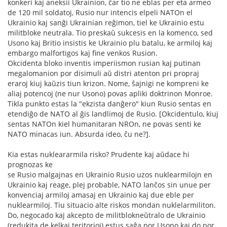
konkeri kaj aneksii Ukrainion, ĉar tio ne eblas per eta armeo
de 120 mil soldatoj, Rusio nur intencis elpeli NATOn el
Ukrainio kaj sanĝi Ukrainian reĝimon, tiel ke Ukrainio estu
militbloke neutrala. Tio preskaŭ sukcesis en la komenco, sed
Usono kaj Britio insistis ke Ukrainio plu batalu, ke armiloj kaj
embargo malfortigos kaj fine venkos Rusion.
Okcidenta bloko inventis imperiismon rusian kaj putinan
megalomanion por disimuli aŭ distri atenton pri propraj
eraroj kiuj kaŭzis tiun krizon. Nome, ŝajnigi ne kompreni ke
aliaj potencoj (ne nur Usono) povas apliki doktrinon Monroe.
Tikla punkto estas la "ekzista danĝero" kiun Rusio sentas en
etendiĝo de NATO al ĝis landlimoj de Rusio. [Okcidentulo, kiuj
sentas NATOn kiel humanitaran NROn, ne povas senti ke
NATO minacas iun. Absurda ideo, ĉu ne?].
Kia estas nukleararmila risko? Prudente kaj aŭdace hi
prognozas ke
se Rusio malgajnas en Ukrainio Rusio uzos nuklearmilojn en
Ukrainio kaj reage, plej probable, NATO lanĉos sin unue per
konvenciaj armiloj amasaj en Ukrainio kaj due eble per
nuklearmiloj. Tiu situacio alte riskos mondan nuklelarmiliton.
Do, negocado kaj akcepto de militblokneŭtralo de Ukrainio
(redukita de kelkaj teritorioj) estus saĝa por Usono kaj do por