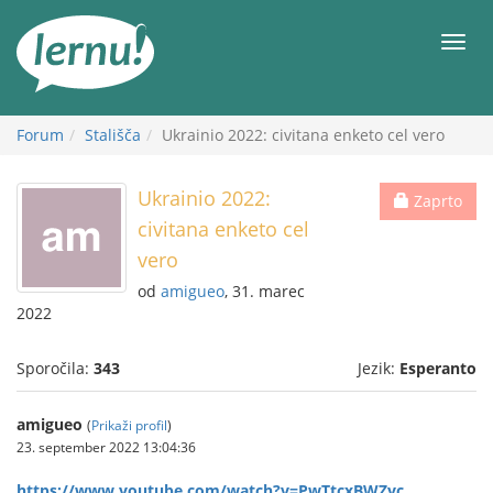
K
vsebini
Meni
Forum
Stališča
Ukrainio 2022: civitana enketo cel vero
Ukrainio 2022:
Zaprto
civitana enketo cel
vero
od
amigueo
, 31. marec
2022
Sporočila:
343
Jezik:
Esperanto
amigueo
(
Prikaži profil
)
23. september 2022 13:04:36
https://www.youtube.com/watch?v=PwTtcxBWZyc