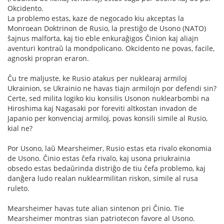
Okcidento.
La problemo estas, kaze de negocado kiu akceptas la
Monroean Doktrinon de Rusio, la prestiĝo de Usono (NATO)
ŝajnus malforta, kaj tio eble enkuraĝigos Ĉinion kaj aliajn
aventuri kontraŭ la mondpolicano. Okcidento ne povas, facile,
agnoski propran eraron.
Ĉu tre maljuste, ke Rusio atakus per nuklearaj armiloj
Ukrainion, se Ukrainio ne havas tiajn armilojn por defendi sin?
Certe, sed milita logiko kiu konsilis Usonon nuklearbombi na
Hiroshima kaj Nagasaki por foreviti altkostan invadon de
Japanio per konvenciaj armiloj, povas konsili simile al Rusio,
kial ne?
Por Usono, laŭ Mearsheimer, Rusio estas eta rivalo ekonomia
de Usono. Ĉinio estas ĉefa rivalo, kaj usona priukrainia
obsedo estas bedaŭrinda distriĝo de tiu ĉefa problemo, kaj
danĝera ludo realan nuklearmilitan riskon, simile al rusa
ruleto.
Mearsheimer havas tute alian sintenon pri Ĉinio. Tie
Mearsheimer montras sian patriotecon favore al Usono.