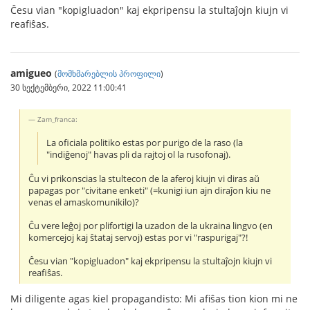
Ĉesu vian "kopigluadon" kaj ekpripensu la stultaĵojn kiujn vi
reafiŝas.
amigueo
(
მომხმარებლის პროფილი
)
30 სექტემბერი, 2022 11:00:41
Zam_franca:
La oficiala politiko estas por purigo de la raso (la
"indiĝenoj" havas pli da rajtoj ol la rusofonaj).
Ĉu vi prikonscias la stultecon de la aferoj kiujn vi diras aŭ
papagas por "civitane enketi" (=kunigi iun ajn diraĵon kiu ne
venas el amaskomunikilo)?
Ĉu vere leĝoj por plifortigi la uzadon de la ukraina lingvo (en
komercejoj kaj ŝtataj servoj) estas por vi "raspurigaj"?!
Ĉesu vian "kopigluadon" kaj ekpripensu la stultaĵojn kiujn vi
reafiŝas.
Mi diligente agas kiel propagandisto: Mi afiŝas tion kion mi ne