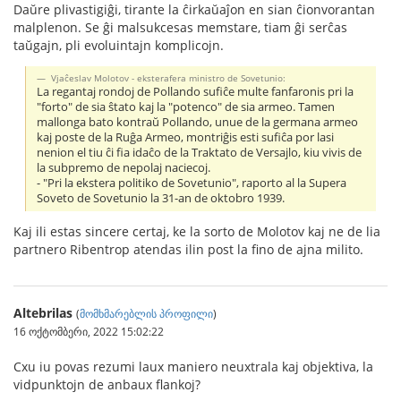
Daŭre plivastigiĝi, tirante la ĉirkaŭaĵon en sian ĉionvorantan
malplenon. Se ĝi malsukcesas memstare, tiam ĝi serĉas
taŭgajn, pli evoluintajn komplicojn.
Vjaĉeslav Molotov - eksterafera ministro de Sovetunio:
La regantaj rondoj de Pollando sufiĉe multe fanfaronis pri la
"forto" de sia ŝtato kaj la "potenco" de sia armeo. Tamen
mallonga bato kontraŭ Pollando, unue de la germana armeo
kaj poste de la Ruĝa Armeo, montriĝis esti sufiĉa por lasi
nenion el tiu ĉi fia idaĉo de la Traktato de Versajlo, kiu vivis de
la subpremo de nepolaj naciecoj.
- "Pri la ekstera politiko de Sovetunio", raporto al la Supera
Soveto de Sovetunio la 31-an de oktobro 1939.
Kaj ili estas sincere certaj, ke la sorto de Molotov kaj ne de lia
partnero Ribentrop atendas ilin post la fino de ajna milito.
Altebrilas
(
მომხმარებლის პროფილი
)
16 ოქტომბერი, 2022 15:02:22
Cxu iu povas rezumi laux maniero neuxtrala kaj objektiva, la
vidpunktojn de anbaux flankoj?