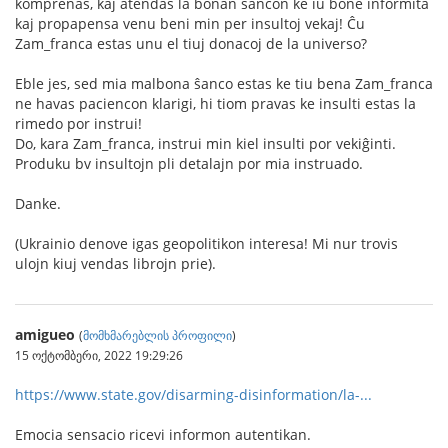
komprenas, kaj atendas la bonan ŝancon ke iu bone informita
kaj propapensa venu beni min per insultoj vekaj! Ĉu
Zam_franca estas unu el tiuj donacoj de la universo?
Eble jes, sed mia malbona ŝanco estas ke tiu bena Zam_franca
ne havas paciencon klarigi, hi tiom pravas ke insulti estas la
rimedo por instrui!
Do, kara Zam_franca, instrui min kiel insulti por vekiĝinti.
Produku bv insultojn pli detalajn por mia instruado.
Danke.
(Ukrainio denove igas geopolitikon interesa! Mi nur trovis
ulojn kiuj vendas librojn prie).
amigueo
(
მომხმარებლის პროფილი
)
15 ოქტომბერი, 2022 19:29:26
https://www.state.gov/disarming-disinformation/la-...
Emocia sensacio ricevi informon autentikan.