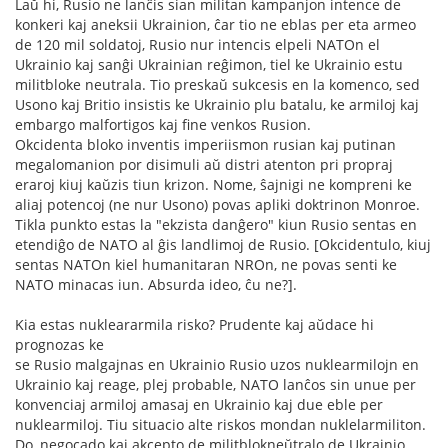
Laŭ hi, Rusio ne lanĉis sian militan kampanjon intence de
konkeri kaj aneksii Ukrainion, ĉar tio ne eblas per eta armeo
de 120 mil soldatoj, Rusio nur intencis elpeli NATOn el
Ukrainio kaj sanĝi Ukrainian reĝimon, tiel ke Ukrainio estu
militbloke neutrala. Tio preskaŭ sukcesis en la komenco, sed
Usono kaj Britio insistis ke Ukrainio plu batalu, ke armiloj kaj
embargo malfortigos kaj fine venkos Rusion.
Okcidenta bloko inventis imperiismon rusian kaj putinan
megalomanion por disimuli aŭ distri atenton pri propraj
eraroj kiuj kaŭzis tiun krizon. Nome, ŝajnigi ne kompreni ke
aliaj potencoj (ne nur Usono) povas apliki doktrinon Monroe.
Tikla punkto estas la "ekzista danĝero" kiun Rusio sentas en
etendiĝo de NATO al ĝis landlimoj de Rusio. [Okcidentulo, kiuj
sentas NATOn kiel humanitaran NROn, ne povas senti ke
NATO minacas iun. Absurda ideo, ĉu ne?].
Kia estas nukleararmila risko? Prudente kaj aŭdace hi
prognozas ke
se Rusio malgajnas en Ukrainio Rusio uzos nuklearmilojn en
Ukrainio kaj reage, plej probable, NATO lanĉos sin unue per
konvenciaj armiloj amasaj en Ukrainio kaj due eble per
nuklearmiloj. Tiu situacio alte riskos mondan nuklelarmiliton.
Do, negocado kaj akcepto de militblokneŭtralo de Ukrainio