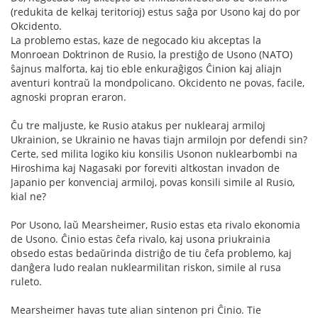
(redukita de kelkaj teritorioj) estus saĝa por Usono kaj do por
Okcidento.
La problemo estas, kaze de negocado kiu akceptas la
Monroean Doktrinon de Rusio, la prestiĝo de Usono (NATO)
ŝajnus malforta, kaj tio eble enkuraĝigos Ĉinion kaj aliajn
aventuri kontraŭ la mondpolicano. Okcidento ne povas, facile,
agnoski propran eraron.
Ĉu tre maljuste, ke Rusio atakus per nuklearaj armiloj
Ukrainion, se Ukrainio ne havas tiajn armilojn por defendi sin?
Certe, sed milita logiko kiu konsilis Usonon nuklearbombi na
Hiroshima kaj Nagasaki por foreviti altkostan invadon de
Japanio per konvenciaj armiloj, povas konsili simile al Rusio,
kial ne?
Por Usono, laŭ Mearsheimer, Rusio estas eta rivalo ekonomia
de Usono. Ĉinio estas ĉefa rivalo, kaj usona priukrainia
obsedo estas bedaŭrinda distriĝo de tiu ĉefa problemo, kaj
danĝera ludo realan nuklearmilitan riskon, simile al rusa
ruleto.
Mearsheimer havas tute alian sintenon pri Ĉinio. Tie