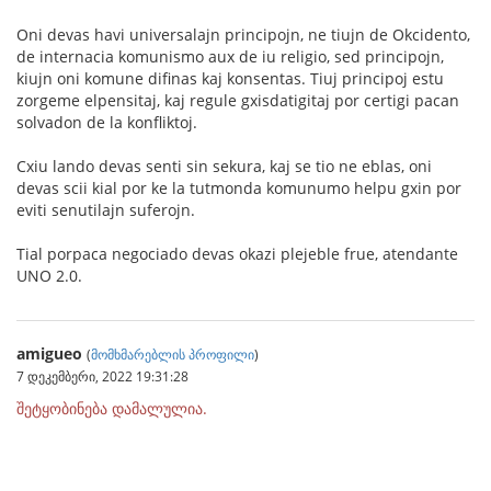
Oni devas havi universalajn principojn, ne tiujn de Okcidento,
de internacia komunismo aux de iu religio, sed principojn,
kiujn oni komune difinas kaj konsentas. Tiuj principoj estu
zorgeme elpensitaj, kaj regule gxisdatigitaj por certigi pacan
solvadon de la konfliktoj.
Cxiu lando devas senti sin sekura, kaj se tio ne eblas, oni
devas scii kial por ke la tutmonda komunumo helpu gxin por
eviti senutilajn suferojn.
Tial porpaca negociado devas okazi plejeble frue, atendante
UNO 2.0.
amigueo
(
მომხმარებლის პროფილი
)
7 დეკემბერი, 2022 19:31:28
შეტყობინება დამალულია.