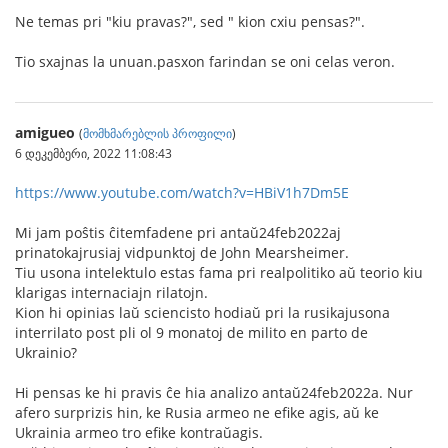
Ne temas pri "kiu pravas?", sed " kion cxiu pensas?".
Tio sxajnas la unuan.pasxon farindan se oni celas veron.
amigueo
(
მომხმარებლის პროფილი
)
6 დეკემბერი, 2022 11:08:43
https://www.youtube.com/watch?v=HBiV1h7Dm5E
Mi jam poŝtis ĉitemfadene pri antaŭ24feb2022aj
prinatokajrusiaj vidpunktoj de John Mearsheimer.
Tiu usona intelektulo estas fama pri realpolitiko aŭ teorio kiu
klarigas internaciajn rilatojn.
Kion hi opinias laŭ sciencisto hodiaŭ pri la rusikajusona
interrilato post pli ol 9 monatoj de milito en parto de
Ukrainio?
Hi pensas ke hi pravis ĉe hia analizo antaŭ24feb2022a. Nur
afero surprizis hin, ke Rusia armeo ne efike agis, aŭ ke
Ukrainia armeo tro efike kontraŭagis.