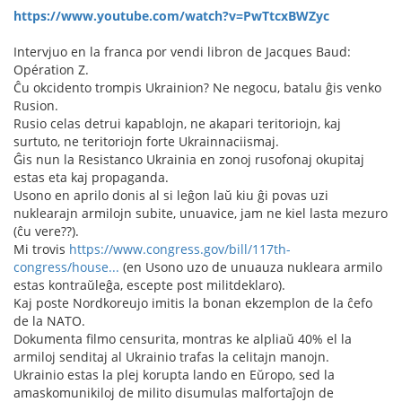
https://www.youtube.com/watch?v=PwTtcxBWZyc
Intervjuo en la franca por vendi libron de Jacques Baud:
Opération Z.
Ĉu okcidento trompis Ukrainion? Ne negocu, batalu ĝis venko
Rusion.
Rusio celas detrui kapablojn, ne akapari teritoriojn, kaj
surtuto, ne teritoriojn forte Ukrainnaciismaj.
Ĝis nun la Resistanco Ukrainia en zonoj rusofonaj okupitaj
estas eta kaj propaganda.
Usono en aprilo donis al si leĝon laŭ kiu ĝi povas uzi
nuklearajn armilojn subite, unuavice, jam ne kiel lasta mezuro
(ĉu vere??).
Mi trovis
https://www.congress.gov/bill/117th-
congress/house...
(en Usono uzo de unuauza nukleara armilo
estas kontraŭleĝa, escepte post militdeklaro).
Kaj poste Nordkoreujo imitis la bonan ekzemplon de la ĉefo
de la NATO.
Dokumenta filmo censurita, montras ke alpliaŭ 40% el la
armiloj senditaj al Ukrainio trafas la celitajn manojn.
Ukrainio estas la plej korupta lando en Eŭropo, sed la
amaskomunikiloj de milito disumulas malfortaĵojn de