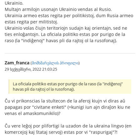
Ukrainio.
Multajn armilojn usonajn Ukrainio vendas al Rusio.
Ukrainia armeo estas regita per politikistoj, dum Rusia armeo
estas regita per militistoj.
Ukrainio volas ĉiujn teritoriojn sudajn kaj orientajn, sed ne
ties enloĝantojn. La oficiala politiko estas por purigo de la
raso (la "indiĝenoj" havas pli da rajtoj ol la rusofonaj).
Zam_franca
(
მომხმარებლის პროფილი
)
29 სექტემბერი, 2022 21:03:25
La oficiala politiko estas por purigo de la raso (la "indiĝenoj"
havas pli da rajtoj ol la rusofonaj).
Ĉu vi prikonscias la stultecon de la aferoj kiujn vi diras aŭ
papagas por "civitane enketi" (=kunigi iun ajn diraĵon kiu ne
venas el amaskomunikilo)?
Ĉu vere leĝoj por plifortigi la uzadon de la ukraina lingvo (en
komercejoj kaj ŝtataj servoj) estas por vi "raspurigaj"?!