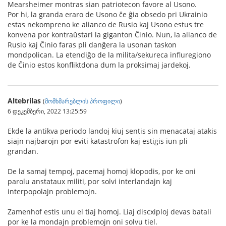
Mearsheimer montras sian patriotecon favore al Usono.
Por hi, la granda eraro de Usono ĉe ĝia obsedo pri Ukrainio
estas nekompreno ke alianco de Rusio kaj Usono estus tre
konvena por kontraŭstari la giganton Ĉinio. Nun, la alianco de
Rusio kaj Ĉinio faras pli danĝera la usonan taskon
mondpolican. La etendiĝo de la milita/sekureca influregiono
de Ĉinio estos konfliktdona dum la proksimaj jardekoj.
Altebrilas
(
მომხმარებლის პროფილი
)
6 დეკემბერი, 2022 13:25:59
Ekde la antikva periodo landoj kiuj sentis sin menacataj atakis
siajn najbarojn por eviti katastrofon kaj estigis iun pli
grandan.
De la samaj tempoj, pacemaj homoj klopodis, por ke oni
parolu anstataux militi, por solvi interlandajn kaj
interpopolajn problemojn.
Zamenhof estis unu el tiaj homoj. Liaj discxiploj devas batali
por ke la mondajn problemojn oni solvu tiel.