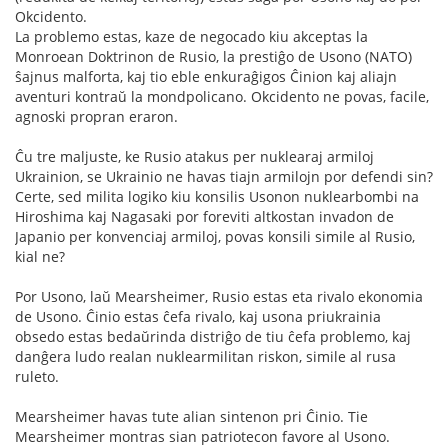
Okcidento.
La problemo estas, kaze de negocado kiu akceptas la
Monroean Doktrinon de Rusio, la prestiĝo de Usono (NATO)
ŝajnus malforta, kaj tio eble enkuraĝigos Ĉinion kaj aliajn
aventuri kontraŭ la mondpolicano. Okcidento ne povas, facile,
agnoski propran eraron.
Ĉu tre maljuste, ke Rusio atakus per nuklearaj armiloj
Ukrainion, se Ukrainio ne havas tiajn armilojn por defendi sin?
Certe, sed milita logiko kiu konsilis Usonon nuklearbombi na
Hiroshima kaj Nagasaki por foreviti altkostan invadon de
Japanio per konvenciaj armiloj, povas konsili simile al Rusio,
kial ne?
Por Usono, laŭ Mearsheimer, Rusio estas eta rivalo ekonomia
de Usono. Ĉinio estas ĉefa rivalo, kaj usona priukrainia
obsedo estas bedaŭrinda distriĝo de tiu ĉefa problemo, kaj
danĝera ludo realan nuklearmilitan riskon, simile al rusa
ruleto.
Mearsheimer havas tute alian sintenon pri Ĉinio. Tie
Mearsheimer montras sian patriotecon favore al Usono.