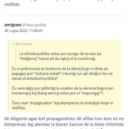
reafiŝas.
amigueo
(
Prikaz profila
)
30. rujna 2022. 11:00:41
Zam_franca:
La oficiala politiko estas por purigo de la raso (la
"indiĝenoj" havas pli da rajtoj ol la rusofonaj).
Ĉu vi prikonscias la stultecon de la aferoj kiujn vi diras aŭ
papagas por "civitane enketi" (=kunigi iun ajn diraĵon kiu ne
venas el amaskomunikilo)?
Ĉu vere leĝoj por plifortigi la uzadon de la ukraina lingvo (en
komercejoj kaj ŝtataj servoj) estas por vi "raspurigaj"?!
Ĉesu vian "kopigluadon" kaj ekpripensu la stultaĵojn kiujn vi
reafiŝas.
Mi diligente agas kiel propagandisto: Mi afiŝas tion kion mi ne
komprenas, kaj atendas la bonan ŝancon ke iu bone informita