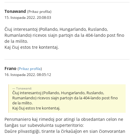
Tonawand
(Prikaz profila)
15. listopada 2022. 20:08:03
Ĉiuj interesantoj (Pollando, Hungarlando, Ruslando,
Rumanlando) ricevos siajn partojn da la 404-lando post fino
de la milito.
Kaj ĉiuj estos tre kontentaj.
Frano
(
Prikaz profila
)
16. listopada 2022. 08:05:12
Tonawand:
Ĉiuj interesantoj (Pollando, Hungarlando, Ruslando,
Rumanlando) ricevos siajn partojn da la 404-lando post fino
de la milito.
Kaj ĉiuj estos tre kontentaj.
Pensmaniero kaj rimedoj por atingi la obsedantan celon ne
ŝanĝas sur subevoluinta superteritorio:
Daŭre plivastigiĝi, tirante la ĉirkaŭaĵon en sian ĉionvorantan