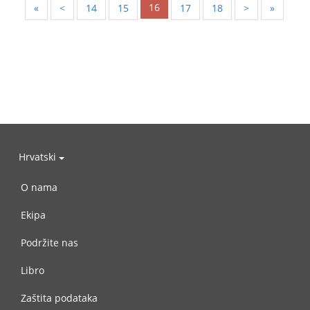
16
«
<
14
15
17
18
>
»
Hrvatski
O nama
Ekipa
Podržite nas
Libro
Zaštita podataka