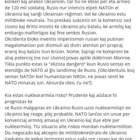
konkeri kaj aneksii Ukrainion, ĉar tio ne eblas per eta armeo
de 120 mil soldatoj, Rusio nur intencis elpeli NATOn el
Ukrainio kaj sanĝi Ukrainian reĝimon, tiel ke Ukrainio estu
militbloke neutrala. Tio preskaŭ sukcesis en la komenco, sed
Usono kaj Britio insistis ke Ukrainio plu batalu, ke armiloj kaj
embargo malfortigos kaj fine venkos Rusion.
Okcidenta bloko inventis imperiismon rusian kaj putinan
megalomanion por disimuli aŭ distri atenton pri propraj
eraroj kiuj kaŭzis tiun krizon. Nome, ŝajnigi ne kompreni ke
aliaj potencoj (ne nur Usono) povas apliki doktrinon Monroe.
Tikla punkto estas la "ekzista danĝero" kiun Rusio sentas en
etendiĝo de NATO al ĝis landlimoj de Rusio. [Okcidentulo, kiuj
sentas NATOn kiel humanitaran NROn, ne povas senti ke
NATO minacas iun. Absurda ideo, ĉu ne?].
Kia estas nukleararmila risko? Prudente kaj aŭdace hi
prognozas ke
se Rusio malgajnas en Ukrainio Rusio uzos nuklearmilojn en
Ukrainio kaj reage, plej probable, NATO lanĉos sin unue per
konvenciaj armiloj amasaj en Ukrainio kaj due eble per
nuklearmiloj. Tiu situacio alte riskos mondan nuklelarmiliton.
Do, negocado kaj akcepto de militblokneŭtralo de Ukrainio
(redukita de kelkaj teritorioj) estus saĝa por Usono kaj do por