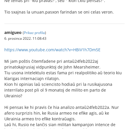
Ne temas pri "kiu pravas?", sed " kion cxiu pensas?".
Tio sxajnas la unuan.pasxon farindan se oni celas veron.
amigueo
(
Prikaz profila
)
6. prosinca 2022. 11:08:43
https://www.youtube.com/watch?v=HBiV1h7Dm5E
Mi jam poŝtis ĉitemfadene pri antaŭ24feb2022aj
prinatokajrusiaj vidpunktoj de John Mearsheimer.
Tiu usona intelektulo estas fama pri realpolitiko aŭ teorio kiu
klarigas internaciajn rilatojn.
Kion hi opinias laŭ sciencisto hodiaŭ pri la rusikajusona
interrilato post pli ol 9 monatoj de milito en parto de
Ukrainio?
Hi pensas ke hi pravis ĉe hia analizo antaŭ24feb2022a. Nur
afero surprizis hin, ke Rusia armeo ne efike agis, aŭ ke
Ukrainia armeo tro efike kontraŭagis.
Laŭ hi, Rusio ne lanĉis sian militan kampanjon intence de