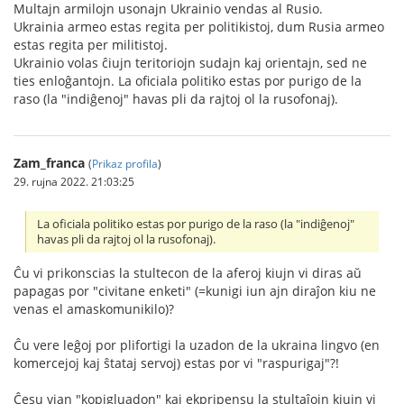
Multajn armilojn usonajn Ukrainio vendas al Rusio.
Ukrainia armeo estas regita per politikistoj, dum Rusia armeo
estas regita per militistoj.
Ukrainio volas ĉiujn teritoriojn sudajn kaj orientajn, sed ne
ties enloĝantojn. La oficiala politiko estas por purigo de la
raso (la "indiĝenoj" havas pli da rajtoj ol la rusofonaj).
Zam_franca
(
Prikaz profila
)
29. rujna 2022. 21:03:25
La oficiala politiko estas por purigo de la raso (la "indiĝenoj"
havas pli da rajtoj ol la rusofonaj).
Ĉu vi prikonscias la stultecon de la aferoj kiujn vi diras aŭ
papagas por "civitane enketi" (=kunigi iun ajn diraĵon kiu ne
venas el amaskomunikilo)?
Ĉu vere leĝoj por plifortigi la uzadon de la ukraina lingvo (en
komercejoj kaj ŝtataj servoj) estas por vi "raspurigaj"?!
Ĉesu vian "kopigluadon" kaj ekpripensu la stultaĵojn kiujn vi