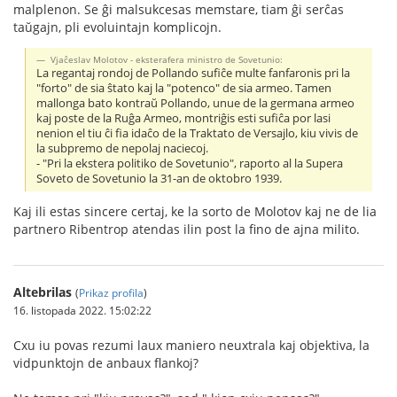
malplenon. Se ĝi malsukcesas memstare, tiam ĝi serĉas
taŭgajn, pli evoluintajn komplicojn.
Vjaĉeslav Molotov - eksterafera ministro de Sovetunio:
La regantaj rondoj de Pollando sufiĉe multe fanfaronis pri la
"forto" de sia ŝtato kaj la "potenco" de sia armeo. Tamen
mallonga bato kontraŭ Pollando, unue de la germana armeo
kaj poste de la Ruĝa Armeo, montriĝis esti sufiĉa por lasi
nenion el tiu ĉi fia idaĉo de la Traktato de Versajlo, kiu vivis de
la subpremo de nepolaj naciecoj.
- "Pri la ekstera politiko de Sovetunio", raporto al la Supera
Soveto de Sovetunio la 31-an de oktobro 1939.
Kaj ili estas sincere certaj, ke la sorto de Molotov kaj ne de lia
partnero Ribentrop atendas ilin post la fino de ajna milito.
Altebrilas
(
Prikaz profila
)
16. listopada 2022. 15:02:22
Cxu iu povas rezumi laux maniero neuxtrala kaj objektiva, la
vidpunktojn de anbaux flankoj?