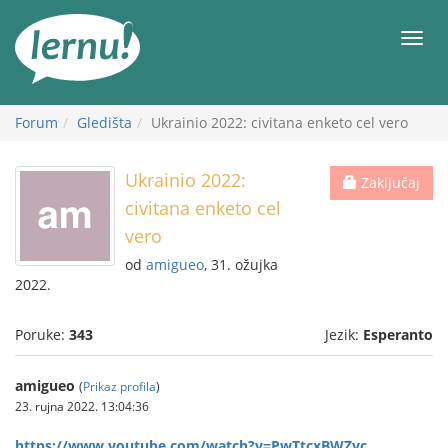
Sadržaj
Meni
Forum
Gledišta
Ukrainio 2022: civitana enketo cel vero
Ukrainio 2022:
Zaključaj
civitana enketo cel
vero
od
amigueo
, 31. ožujka
2022.
Poruke:
343
Jezik:
Esperanto
amigueo
(
Prikaz profila
)
23. rujna 2022. 13:04:36
https://www.youtube.com/watch?v=PwTtcxBWZyc