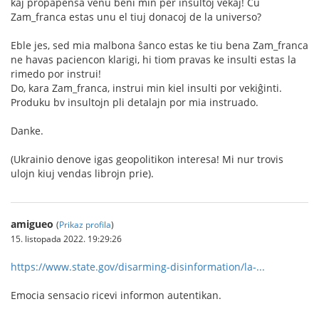
kaj propapensa venu beni min per insultoj vekaj! Ĉu
Zam_franca estas unu el tiuj donacoj de la universo?
Eble jes, sed mia malbona ŝanco estas ke tiu bena Zam_franca
ne havas paciencon klarigi, hi tiom pravas ke insulti estas la
rimedo por instrui!
Do, kara Zam_franca, instrui min kiel insulti por vekiĝinti.
Produku bv insultojn pli detalajn por mia instruado.
Danke.
(Ukrainio denove igas geopolitikon interesa! Mi nur trovis
ulojn kiuj vendas librojn prie).
amigueo
(
Prikaz profila
)
15. listopada 2022. 19:29:26
https://www.state.gov/disarming-disinformation/la-...
Emocia sensacio ricevi informon autentikan.