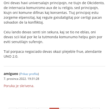
Oni devas havi universalajn principojn, ne tiujn de Okcidento,
de internacia komunismo aux de iu religio, sed principojn,
kiujn oni komune difinas kaj konsentas. Tiuj principoj estu
zorgeme elpensitaj, kaj regule gxisdatigitaj por certigi pacan
solvadon de la konfliktoj.
Cxiu lando devas senti sin sekura, kaj se tio ne eblas, oni
devas scii kial por ke la tutmonda komunumo helpu gxin por
eviti senutilajn suferojn.
Tial porpaca negociado devas okazi plejeble frue, atendante
UNO 2.0.
amigueo
(
Prikaz profila
)
7. prosinca 2022. 19:31:28
Poruka je skrivena.