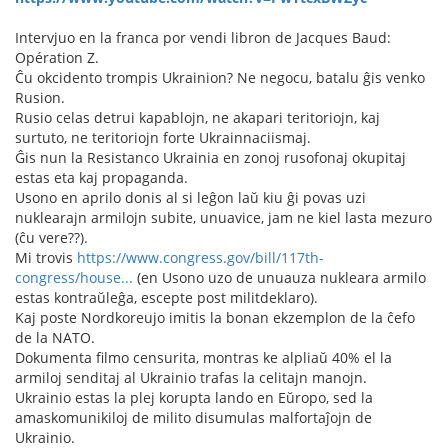
Intervjuo en la franca por vendi libron de Jacques Baud:
Opération Z.
Ĉu okcidento trompis Ukrainion? Ne negocu, batalu ĝis venko
Rusion.
Rusio celas detrui kapablojn, ne akapari teritoriojn, kaj
surtuto, ne teritoriojn forte Ukrainnaciismaj.
Ĝis nun la Resistanco Ukrainia en zonoj rusofonaj okupitaj
estas eta kaj propaganda.
Usono en aprilo donis al si leĝon laŭ kiu ĝi povas uzi
nuklearajn armilojn subite, unuavice, jam ne kiel lasta mezuro
(ĉu vere??).
Mi trovis
https://www.congress.gov/bill/117th-
congress/house...
(en Usono uzo de unuauza nukleara armilo
estas kontraŭleĝa, escepte post militdeklaro).
Kaj poste Nordkoreujo imitis la bonan ekzemplon de la ĉefo
de la NATO.
Dokumenta filmo censurita, montras ke alpliaŭ 40% el la
armiloj senditaj al Ukrainio trafas la celitajn manojn.
Ukrainio estas la plej korupta lando en Eŭropo, sed la
amaskomunikiloj de milito disumulas malfortaĵojn de
Ukrainio.