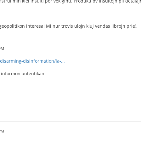
strui min kiel insulti por vekiĝinti. Produku bv insultojn pli detala
eopolitikon interesa! Mi nur trovis ulojn kiuj vendas librojn prie).
 PM
disarming-disinformation/la-...
i informon autentikan.
 PM