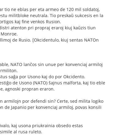
ar tio ne eblas per eta armeo de 120 mil soldatoj,
estu militbloke neutrala. Tio preskaŭ sukcesis en la
ortigos kaj fine venkos Rusion.
tri atenton pri propraj eraroj kiuj kaŭzis tiun
n Monroe.
dlimoj de Rusio. [Okcidentulo, kiuj sentas NATOn
bable, NATO lanĉos sin unue per konvenciaj armiloj
rmiliton.
estus saĝa por Usono kaj do por Okcidento.
stiĝo de Usono (NATO) ŝajnus malforta, kaj tio eble
le, agnoski propran eraron.
n armilojn por defendi sin? Certe, sed milita logiko
n de Japanio per konvenciaj armiloj, povas konsili
ivalo, kaj usona priukrainia obsedo estas
imile al rusa ruleto.