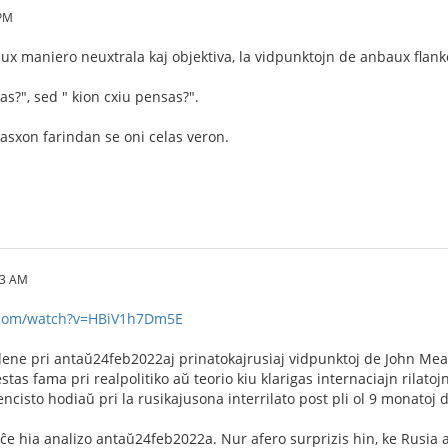
 PM
ux maniero neuxtrala kaj objektiva, la vidpunktojn de anbaux flank
as?", sed " kion cxiu pensas?".
asxon farindan se oni celas veron.
43 AM
.com/watch?v=HBiV1h7Dm5E
dene pri antaŭ24feb2022aj prinatokajrusiaj vidpunktoj de John Me
stas fama pri realpolitiko aŭ teorio kiu klarigas internaciajn rilatojn
encisto hodiaŭ pri la rusikajusona interrilato post pli ol 9 monatoj 
 ĉe hia analizo antaŭ24feb2022a. Nur afero surprizis hin, ke Rusia a