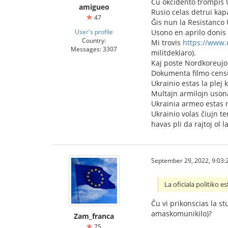
Ĉu okcidento trompis 
amigueo
Rusio celas detrui kapa
47
Ĝis nun la Resistanco 
User's profile
Usono en aprilo donis a
Country:
Mi trovis
https://www.
Messages: 3307
militdeklaro).
Kaj poste Nordkoreujo
Dokumenta filmo censur
Ukrainio estas la plej
Multajn armilojn usona
Ukrainia armeo estas re
Ukrainio volas ĉiujn te
havas pli da rajtoj ol l
September 29, 2022, 9:03:
La oficiala politiko es
Ĉu vi prikonscias la st
amaskomunikilo)?
Zam_franca
75