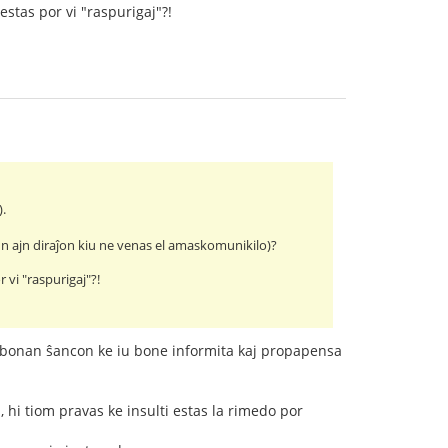
estas por vi "raspurigaj"?!
).
 iun ajn diraĵon kiu ne venas el amaskomunikilo)?
r vi "raspurigaj"?!
la bonan ŝancon ke iu bone informita kaj propapensa
 hi tiom pravas ke insulti estas la rimedo por