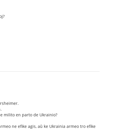
oj?
arsheimer.
.
de milito en parto de Ukrainio?
rmeo ne efike agis, aŭ ke Ukrainia armeo tro efike