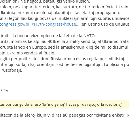
Ukrainion? Ne negocu, batalu ĝis venko Rusion.
blojn, ne akapari teritoriojn, kaj surtuto, ne teritoriojn forte Ukrai
Ukrainia en zonoj rusofonaj okupitaj estas eta kaj propaganda.
l si leĝon laŭ kiu ĝi povas uzi nuklearajn armilojn subite, unuavice
congress.gov/bill/117th-congress/house...
(en Usono uzo de unuauza
 imitis la bonan ekzemplon de la ĉefo de la NATO.
ita, montras ke alpliaŭ 40% el la armiloj senditaj al Ukrainio trafa
 korupta lando en Eŭropo, sed la amaskomunikiloj de milito disumul
jn Ukrainio vendas al Rusio.
gita per politikistoj, dum Rusia armeo estas regita per militistoj.
ritoriojn sudajn kaj orientajn, sed ne ties enloĝantojn. La oficiala po
a rusofonaj).
25 PM
tas por purigo de la raso (la "indiĝenoj" havas pli da rajtoj ol la rusofonaj).
ultecon de la aferoj kiujn vi diras aŭ papagas por "civitane enketi" 