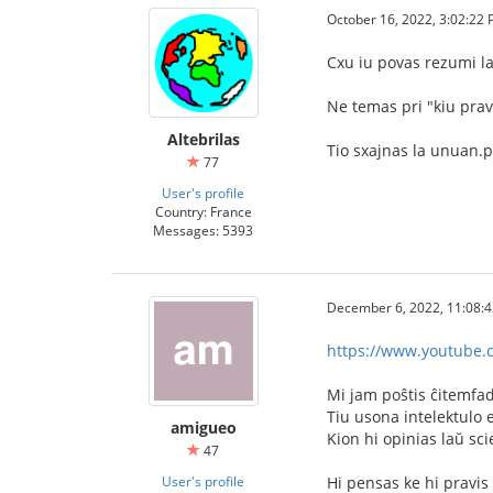
October 16, 2022, 3:02:22
Cxu iu povas rezumi la
Ne temas pri "kiu prav
Altebrilas
Tio sxajnas la unuan.p
77
User's profile
Country: France
Messages: 5393
December 6, 2022, 11:08:
https://www.youtube
Mi jam poŝtis ĉitemfa
Tiu usona intelektulo e
amigueo
Kion hi opinias laŭ sci
47
User's profile
Hi pensas ke hi pravis