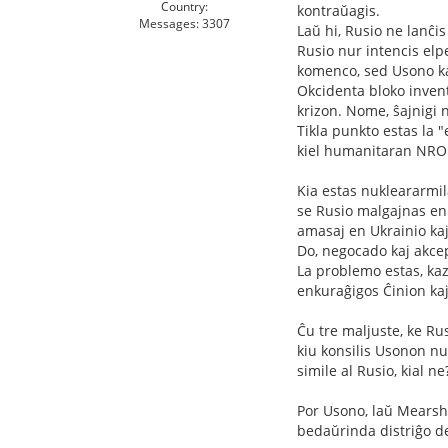
Country:
kontraŭagis.
Messages: 3307
Laŭ hi, Rusio ne lanĉi
Rusio nur intencis elp
komenco, sed Usono kaj
Okcidenta bloko invent
krizon. Nome, ŝajnigi 
Tikla punkto estas la 
kiel humanitaran NROn
Kia estas nukleararmil
se Rusio malgajnas en 
amasaj en Ukrainio kaj
Do, negocado kaj akcep
La problemo estas, kaz
enkuraĝigos Ĉinion kaj
Ĉu tre maljuste, ke Rus
kiu konsilis Usonon nu
simile al Rusio, kial ne
Por Usono, laŭ Mearshe
bedaŭrinda distriĝo de