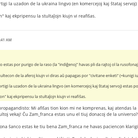
rtigi la uzadon de la ukraina lingvo (en komercejoj kaj ŝtataj servoj) 
 kaj ekpripensu la stultaĵojn kiujn vi reafiŝas.
0:41 AM
ko estas por purigo de la raso (la "indiĝenoj" havas pli da rajtoj ol la rusofonaj
stultecon de la aferoj kiujn vi diras aŭ papagas por "civitane enketi" (=kunigi
ortigi la uzadon de la ukraina lingvo (en komercejoj kaj ŝtataj servoj) estas po
n" kaj ekpripensu la stultaĵojn kiujn vi reafiŝas.
 propagandisto: Mi afiŝas tion kion mi ne komprenas, kaj atendas 
ltoj vekaj! Ĉu Zam_franca estas unu el tiuj donacoj de la universo?
ona ŝanco estas ke tiu bena Zam_franca ne havas paciencon klarigi,