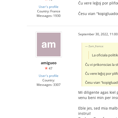
Ĉu vere leĝoj por plifo
User's profile
Country: France
Ĉesu vian "kopigluadon"
Messages: 1930
September 30, 2022, 11:0
Zam_franca:
La oficiala politi
amigueo
Ĉu vi prikonscias la 
47
Ĉu vere leĝoj por plif
User's profile
Country:
Ĉesu vian "kopigluado
Messages: 3307
Mi diligente agas kiel
venu beni min per insu
Eble jes, sed mia malb
instrui!