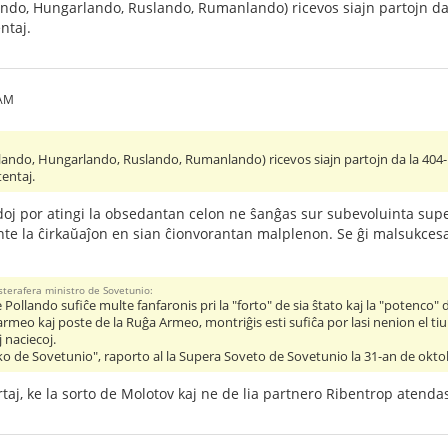
lando, Hungarlando, Ruslando, Rumanlando) ricevos siajn partojn da 
ntaj.
 AM
llando, Hungarlando, Ruslando, Rumanlando) ricevos siajn partojn da la 404-l
tentaj.
oj por atingi la obsedantan celon ne ŝanĝas sur subevoluinta super
rante la ĉirkaŭaĵon en sian ĉionvorantan malplenon. Se ĝi malsukces
sterafera ministro de Sovetunio:
 Pollando sufiĉe multe fanfaronis pri la "forto" de sia ŝtato kaj la "potenc
meo kaj poste de la Ruĝa Armeo, montriĝis esti sufiĉa por lasi nenion el tiu ĉi
 naciecoj.
itiko de Sovetunio", raporto al la Supera Soveto de Sovetunio la 31-an de okt
ertaj, ke la sorto de Molotov kaj ne de lia partnero Ribentrop atendas 