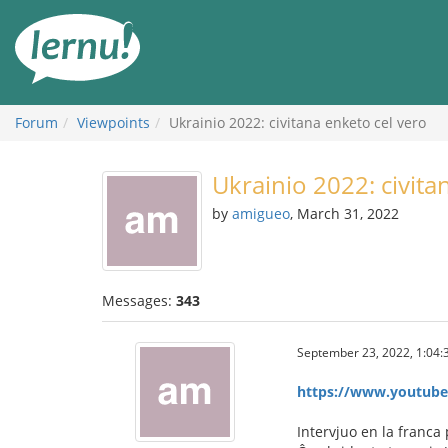
Skip
to
the
content
Forum
Viewpoints
Ukrainio 2022: civitana enketo cel vero
Ukrainio 2022: civita
by
amigueo
, March 31, 2022
Messages:
343
September 23, 2022, 1:04:
https://www.youtub
Intervjuo en la franca