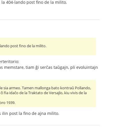
la 404-lando post fino de la milito.
ando post fino de la milito.
teritorio:
as memstare, tiam ĝi serĉas taŭgajn, pli evoluintajn
o" de sia armeo. Tamen mallonga bato kontraŭ Pollando,
 fia idaĉo de la Traktato de Versajlo, kiu vivis de la
obro 1939.
ilin post la fino de ajna milito.