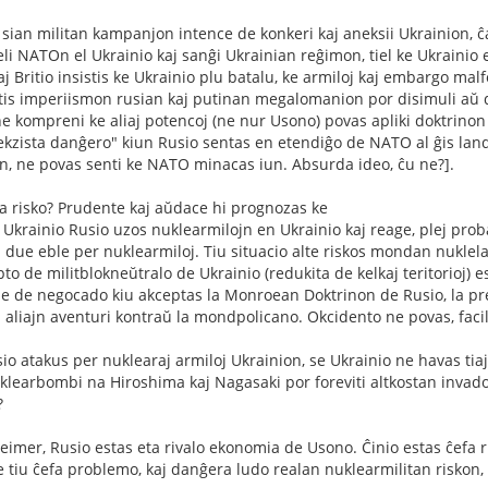
s sian militan kampanjon intence de konkeri kaj aneksii Ukrainion, ĉ
eli NATOn el Ukrainio kaj sanĝi Ukrainian reĝimon, tiel ke Ukrainio 
 Britio insistis ke Ukrainio plu batalu, ke armiloj kaj embargo malf
is imperiismon rusian kaj putinan megalomanion por disimuli aŭ dis
ne kompreni ke aliaj potencoj (ne nur Usono) povas apliki doktrino
"ekzista danĝero" kiun Rusio sentas en etendiĝo de NATO al ĝis lan
, ne povas senti ke NATO minacas iun. Absurda ideo, ĉu ne?].
a risko? Prudente kaj aŭdace hi prognozas ke
Ukrainio Rusio uzos nuklearmilojn en Ukrainio kaj reage, plej pro
 due eble per nuklearmiloj. Tiu situacio alte riskos mondan nuklela
to de militblokneŭtralo de Ukrainio (redukita de kelkaj teritorioj) 
e de negocado kiu akceptas la Monroean Doktrinon de Rusio, la pre
 aliajn aventuri kontraŭ la mondpolicano. Okcidento ne povas, faci
io atakus per nuklearaj armiloj Ukrainion, se Ukrainio ne havas tiaj
klearbombi na Hiroshima kaj Nagasaki por foreviti altkostan invado
?
imer, Rusio estas eta rivalo ekonomia de Usono. Ĉinio estas ĉefa r
 tiu ĉefa problemo, kaj danĝera ludo realan nuklearmilitan riskon, s