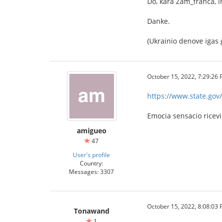
Do, kara Zam_franca, in
Danke.
(Ukrainio denove igas g
October 15, 2022, 7:29:26
https://www.state.gov/
Emocia sensacio ricev
amigueo
47
User's profile
Country:
Messages: 3307
October 15, 2022, 8:08:03
Tonawand
1