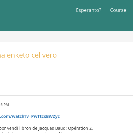
Esperanto?
Course
na enketo cel vero
36 PM
e.com/watch?v=PwTtcxBWZyc
 por vendi libron de Jacques Baud: Opération Z.