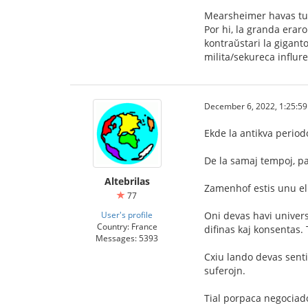
Mearsheimer havas tut
Por hi, la granda erar
kontraŭstari la gigant
milita/sekureca influr
December 6, 2022, 1:25:5
Ekde la antikva periodo
De la samaj tempoj, pa
Altebrilas
Zamenhof estis unu el 
77
User's profile
Oni devas havi univers
Country: France
difinas kaj konsentas. 
Messages: 5393
Cxiu lando devas senti
suferojn.
Tial porpaca negociad