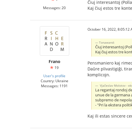
Ĉiuj interesantoj (Pol
Messages: 20
Kaj ĉiuj estos tre konte
October 16, 2022, 8:05:12
Tonawand:
Ĉiuj interesantoj (Po
Kaj ĉiuj estos tre kon
Frano
Pensmaniero kaj rimed
19
Daŭre plivastigiĝi, ti
komplicojn.
User's profile
Country: Ukraine
Messages: 1191
Vjaĉeslav Molotov - ek
La regantaj rondoj de
unue de la germana ar
subpremo de nepolaj
- "Pri la ekstera pol
Kaj ili estas sincere c