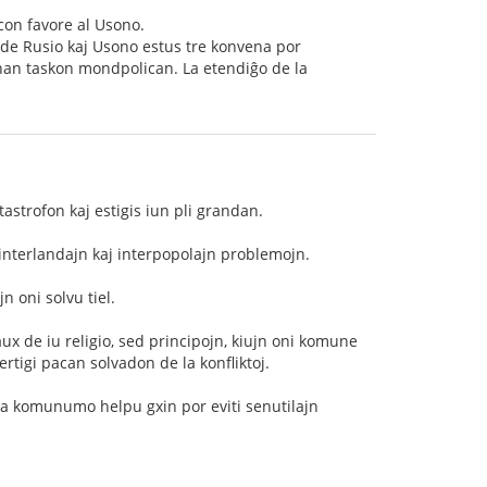
con favore al Usono.
 de Rusio kaj Usono estus tre konvena por
sonan taskon mondpolican. La etendiĝo de la
tastrofon kaj estigis iun pli grandan.
 interlandajn kaj interpopolajn problemojn.
n oni solvu tiel.
x de iu religio, sed principojn, kiujn oni komune
ertigi pacan solvadon de la konfliktoj.
onda komunumo helpu gxin por eviti senutilajn