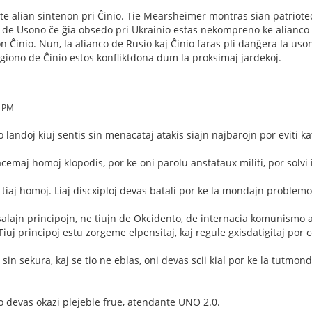
e alian sintenon pri Ĉinio. Tie Mearsheimer montras sian patriote
o de Usono ĉe ĝia obsedo pri Ukrainio estas nekompreno ke alianco
on Ĉinio. Nun, la alianco de Rusio kaj Ĉinio faras pli danĝera la u
egiono de Ĉinio estos konfliktdona dum la proksimaj jardekoj.
9 PM
 landoj kiuj sentis sin menacataj atakis siajn najbarojn por eviti ka
cemaj homoj klopodis, por ke oni parolu anstataux militi, por solvi
tiaj homoj. Liaj discxiploj devas batali por ke la mondajn problemoj
alajn principojn, ne tiujn de Okcidento, de internacia komunismo au
Tiuj principoj estu zorgeme elpensitaj, kaj regule gxisdatigitaj por c
 sin sekura, kaj se tio ne eblas, oni devas scii kial por ke la tutm
o devas okazi plejeble frue, atendante UNO 2.0.