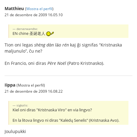
Matthieu
(
Mostra el perfil
)
21 de desembre de 2009 16.05.10
derverwandte:
EN chine 圣诞老人
Tion oni legas
shèng dàn lǎo rén
kaj ĝi signifas “Kristnaska
maljunulo”, ĉu ne?
En Francio, oni diras
Père Noël
(Patro Kristnasko).
Iippa
(Mostra el perfil)
21 de desembre de 2009 16.08.22
sigkalis:
Kiel oni diras "Kristnaska Viro" en via lingvo?
En la litova lingvo ni diras "Kalėdų Senelis" (Kristnaska Avo).
Joulupukki