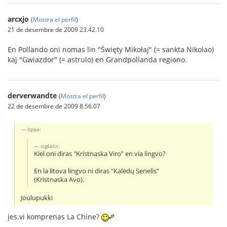
arcxjo
(
Mostra el perfil
)
21 de desembre de 2009 23.42.10
En Pollando oni nomas lin "Święty Mikołaj" (= sankta Nikolao)
kaj "Gwiazdor" (= astrulo) en Grandpollanda regiono.
derverwandte
(
Mostra el perfil
)
22 de desembre de 2009 8.56.07
Iippa:
sigkalis:
Kiel oni diras "Kristnaska Viro" en via lingvo?
En la litova lingvo ni diras "Kalėdų Senelis"
(Kristnaska Avo).
Joulupukki
jes.vi komprenas La Chine?