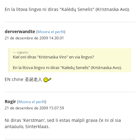
En la litova lingvo ni diras "Kalėdų Senelis" (Kristnaska Avo).
derverwandte
(
Mostra el perfil
)
21 de desembre de 2009 14.30.01
sigkalis:
Kiel oni diras "Kristnaska Viro" en via lingvo?
En la litova lingvo ni diras "Kalėdų Senelis" (Kristnaska Avo).
EN chine 圣诞老人
Rogir
(
Mostra el perfil
)
21 de desembre de 2009 15.07.59
Ni diras 'Kerstman', sed li estas malpli grava ĉe ni ol sia
antaǔulo, Sinterklaas.