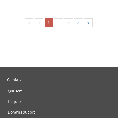
1
«
<
2
3
>
»
Català
Qui som
L'equip
Dóna'ns suport