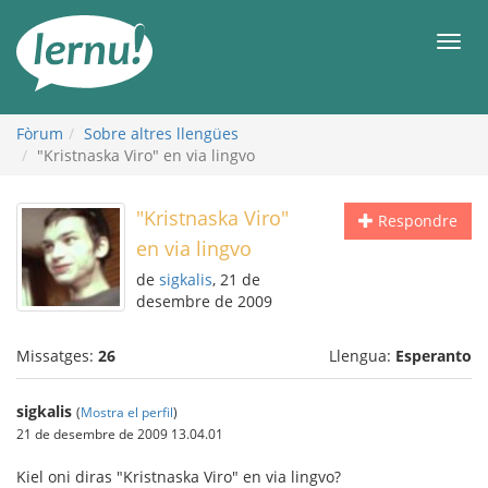
Al
contingut
Men
Fòrum
Sobre altres llengües
"Kristnaska Viro" en via lingvo
"Kristnaska Viro"
Respondre
en via lingvo
de
sigkalis
, 21 de
desembre de 2009
Missatges:
26
Llengua:
Esperanto
sigkalis
(
Mostra el perfil
)
21 de desembre de 2009 13.04.01
Kiel oni diras "Kristnaska Viro" en via lingvo?