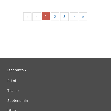
1
«
<
2
3
>
»
Esperanto
Pri ni
Teamo
Subtenu nin
Libro