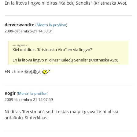
En la litova lingvo ni diras "Kalėdų Senelis" (Kristnaska Avo).
derverwandte
(
Montri la profilon
)
2009-decembro-21 14:30:01
sigkalis:
Kiel oni diras "Kristnaska Viro" en via lingvo?
En la litova lingvo ni diras "Kalėdų Senelis" (Kristnaska Avo).
EN chine 圣诞老人
Rogir
(
Montri la profilon
)
2009-decembro-21 15:07:59
Ni diras 'Kerstman', sed li estas malpli grava ĉe ni ol sia
antaǔulo, Sinterklaas.