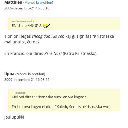
Matthieu
(
Montri la profilon
)
2009-decembro-21 16:05:10
derverwandte:
EN chine 圣诞老人
Tion oni legas
shèng dàn lǎo rén
kaj ĝi signifas “Kristnaska
maljunulo”, ĉu ne?
En Francio, oni diras
Père Noël
(Patro Kristnasko).
Iippa
(Montri la profilon)
2009-decembro-21 16:08:22
sigkalis:
Kiel oni diras "Kristnaska Viro" en via lingvo?
En la litova lingvo ni diras "Kalėdų Senelis" (Kristnaska Avo).
Joulupukki