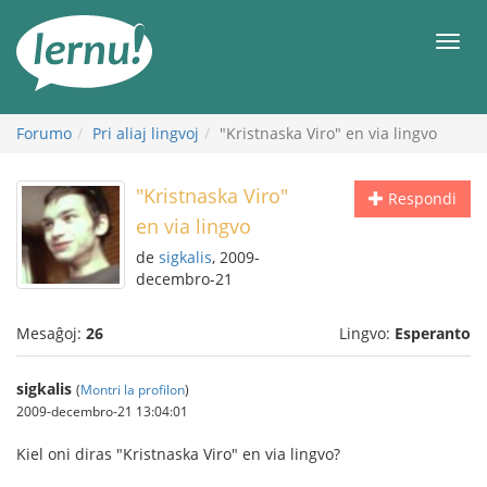
Al
la
Men
enhavo
Forumo
Pri aliaj lingvoj
"Kristnaska Viro" en via lingvo
"Kristnaska Viro"
Respondi
en via lingvo
de
sigkalis
, 2009-
decembro-21
Mesaĝoj:
26
Lingvo:
Esperanto
sigkalis
(
Montri la profilon
)
2009-decembro-21 13:04:01
Kiel oni diras "Kristnaska Viro" en via lingvo?