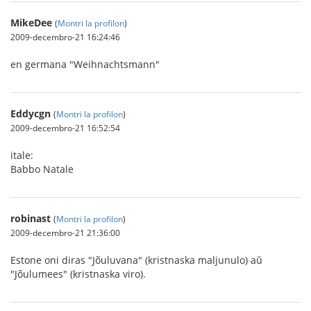
MikeDee
(
Montri la profilon
)
2009-decembro-21 16:24:46
en germana "Weihnachtsmann"
Eddycgn
(
Montri la profilon
)
2009-decembro-21 16:52:54
itale:
Babbo Natale
robinast
(
Montri la profilon
)
2009-decembro-21 21:36:00
Estone oni diras "Jõuluvana" (kristnaska maljunulo) aŭ
"Jõulumees" (kristnaska viro).