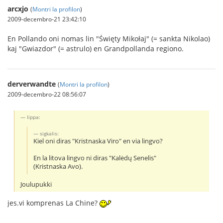
arcxjo
(
Montri la profilon
)
2009-decembro-21 23:42:10
En Pollando oni nomas lin "Święty Mikołaj" (= sankta Nikolao)
kaj "Gwiazdor" (= astrulo) en Grandpollanda regiono.
derverwandte
(
Montri la profilon
)
2009-decembro-22 08:56:07
Iippa:
sigkalis:
Kiel oni diras "Kristnaska Viro" en via lingvo?
En la litova lingvo ni diras "Kalėdų Senelis"
(Kristnaska Avo).
Joulupukki
jes.vi komprenas La Chine?