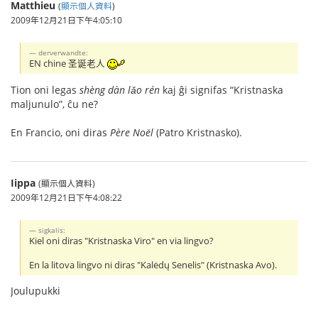
Matthieu
(
顯示個人資料
)
2009年12月21日下午4:05:10
derverwandte:
EN chine 圣诞老人
Tion oni legas
shèng dàn lǎo rén
kaj ĝi signifas “Kristnaska
maljunulo”, ĉu ne?
En Francio, oni diras
Père Noël
(Patro Kristnasko).
Iippa
(顯示個人資料)
2009年12月21日下午4:08:22
sigkalis:
Kiel oni diras "Kristnaska Viro" en via lingvo?
En la litova lingvo ni diras "Kalėdų Senelis" (Kristnaska Avo).
Joulupukki