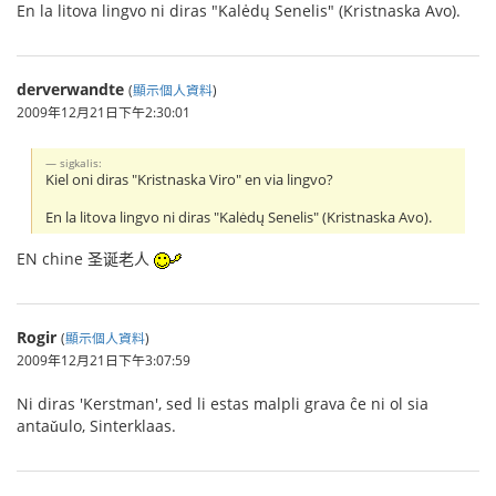
En la litova lingvo ni diras "Kalėdų Senelis" (Kristnaska Avo).
derverwandte
(
顯示個人資料
)
2009年12月21日下午2:30:01
sigkalis:
Kiel oni diras "Kristnaska Viro" en via lingvo?
En la litova lingvo ni diras "Kalėdų Senelis" (Kristnaska Avo).
EN chine 圣诞老人
Rogir
(
顯示個人資料
)
2009年12月21日下午3:07:59
Ni diras 'Kerstman', sed li estas malpli grava ĉe ni ol sia
antaǔulo, Sinterklaas.