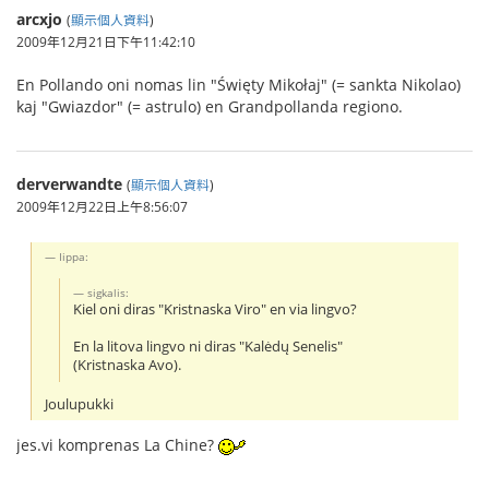
arcxjo
(
顯示個人資料
)
2009年12月21日下午11:42:10
En Pollando oni nomas lin "Święty Mikołaj" (= sankta Nikolao)
kaj "Gwiazdor" (= astrulo) en Grandpollanda regiono.
derverwandte
(
顯示個人資料
)
2009年12月22日上午8:56:07
Iippa:
sigkalis:
Kiel oni diras "Kristnaska Viro" en via lingvo?
En la litova lingvo ni diras "Kalėdų Senelis"
(Kristnaska Avo).
Joulupukki
jes.vi komprenas La Chine?