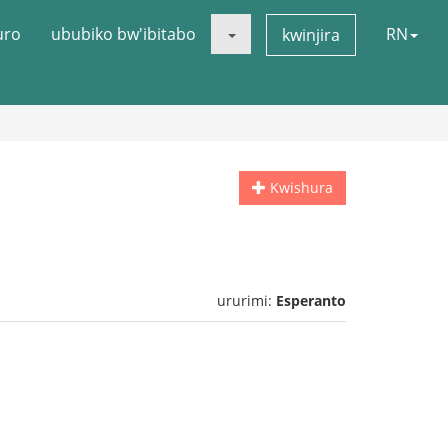
uro
ububiko bw'ibitabo
RN
kwinjira
Kwishura
ururimi:
Esperanto