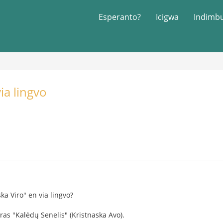
Esperanto?
Icigwa
Indimb
ia lingvo
1
ska Viro" en via lingvo?
diras "Kalėdų Senelis" (Kristnaska Avo).