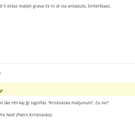
d li estas malpli grava ĉe ni ol sia antaǔulo, Sinterklaas.
0
n lǎo rén
kaj ĝi signifas “Kristnaska maljunulo”, ĉu ne?
ère Noël
(Patro Kristnasko).