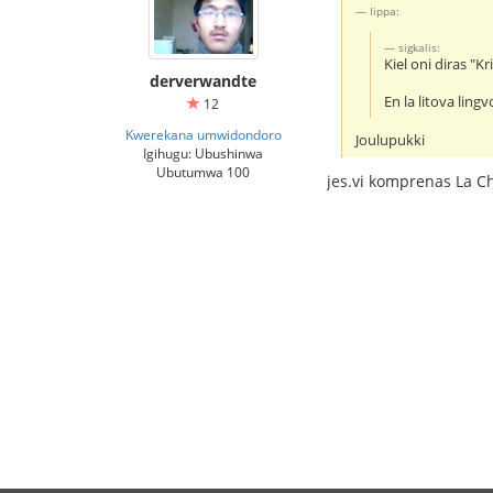
Iippa:
sigkalis:
Kiel oni diras "K
derverwandte
En la litova ling
12
Kwerekana umwidondoro
Joulupukki
Igihugu: Ubushinwa
Ubutumwa 100
jes.vi komprenas La C