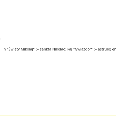
0
lin "Święty Mikołaj" (= sankta Nikolao) kaj "Gwiazdor" (= astrulo) 
7