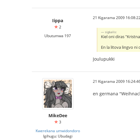
21 Kigarama 2009 16:08:2
Iippa
2
sigkalis:
Ubutumwa 197
Kiel oni diras "Kristn
En la litova lingvo ni
Joulupukki
21 Kigarama 2009 16:24:4
en germana "Weihna
MikeDee
3
Kwerekana umwidondoro
Igihugu: Ubudagi