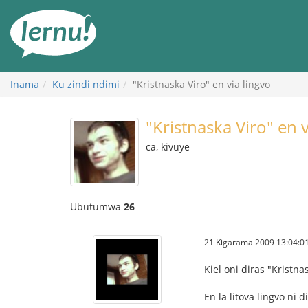
Ku
rupapuro
rw'ibirimwo
Inama
Ku zindi ndimi
"Kristnaska Viro" en via lingvo
"Kristnaska Viro" en v
ca, kivuye
Ubutumwa
26
21 Kigarama 2009 13:04:0
Kiel oni diras "Kristna
En la litova lingvo ni 