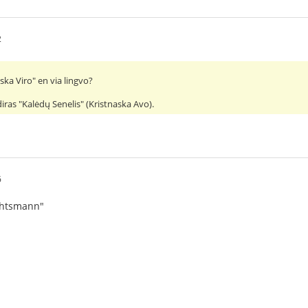
2
aska Viro" en via lingvo?
 diras "Kalėdų Senelis" (Kristnaska Avo).
6
chtsmann"