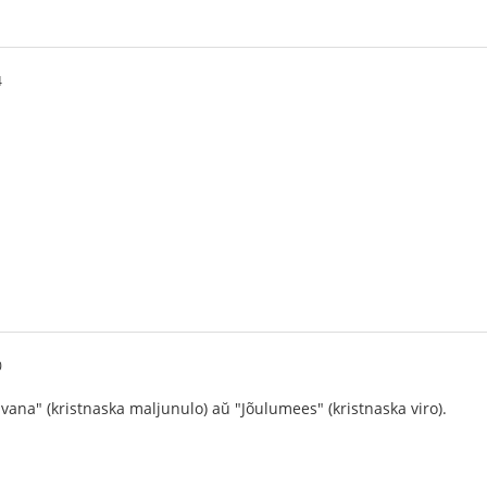
4
0
uvana" (kristnaska maljunulo) aŭ "Jõulumees" (kristnaska viro).