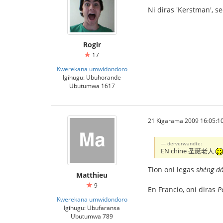
Ni diras 'Kerstman', se
Rogir
17
Kwerekana umwidondoro
Igihugu: Ubuhorande
Ubutumwa 1617
21 Kigarama 2009 16:05:1
derverwandte:
EN chine 圣诞老人
Tion oni legas
shèng dà
Matthieu
9
En Francio, oni diras
P
Kwerekana umwidondoro
Igihugu: Ubufaransa
Ubutumwa 789