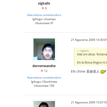
sigkalis
0
Kwerekana umwidondoro
Igihugu: Lituaniya
Ubutumwa 91
21 Kigarama 2009 14:30:0
sigkalis:
Kiel oni diras "Kristn
En la litova lingvo ni
derverwandte
12
EN chine 圣诞老人
Kwerekana umwidondoro
Igihugu: Ubushinwa
Ubutumwa 100
21 Kigarama 2009 15:07:5