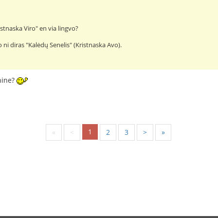
ristnaska Viro" en via lingvo?
vo ni diras "Kalėdų Senelis" (Kristnaska Avo).
hine?
1
«
<
2
3
>
»