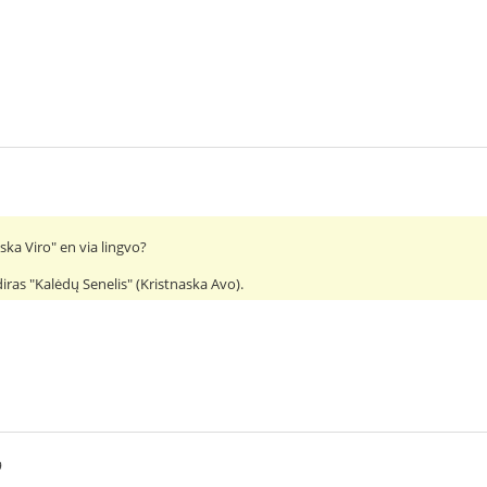
1
aska Viro" en via lingvo?
 diras "Kalėdų Senelis" (Kristnaska Avo).
9