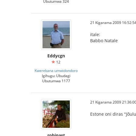
Ubutumwa 324
21 Kigarama 2009 16:52:5
itale:
Babbo Natale
Eddycgn
12
Kwerekana umwidondoro
Igihugu: Ubudagi
Ubutumwa 1177
21 Kigarama 2009 21:36:0
Estone oni diras "Jõul
robinast