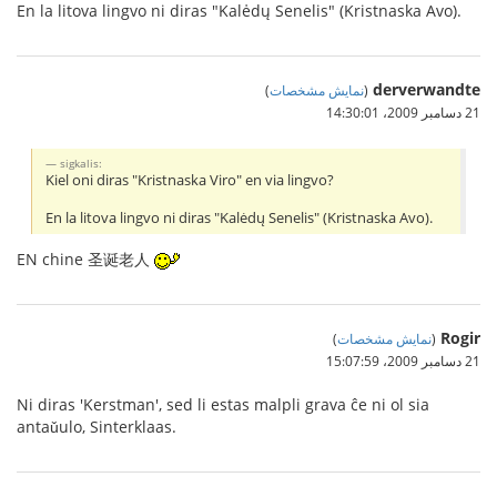
En la litova lingvo ni diras "Kalėdų Senelis" (Kristnaska Avo).
derverwandte
(
نمایش مشخصات
)
21 دسامبر 2009،‏ 14:30:01
sigkalis:
Kiel oni diras "Kristnaska Viro" en via lingvo?
En la litova lingvo ni diras "Kalėdų Senelis" (Kristnaska Avo).
EN chine 圣诞老人
Rogir
(
نمایش مشخصات
)
21 دسامبر 2009،‏ 15:07:59
Ni diras 'Kerstman', sed li estas malpli grava ĉe ni ol sia
antaǔulo, Sinterklaas.