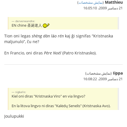
Matthieu
(
نمایش مشخصات
)
21 دسامبر 2009،‏ 16:05:10
derverwandte:
EN chine 圣诞老人
Tion oni legas
shèng dàn lǎo rén
kaj ĝi signifas “Kristnaska
maljunulo”, ĉu ne?
En Francio, oni diras
Père Noël
(Patro Kristnasko).
Iippa
(نمایش مشخصات)
21 دسامبر 2009،‏ 16:08:22
sigkalis:
Kiel oni diras "Kristnaska Viro" en via lingvo?
En la litova lingvo ni diras "Kalėdų Senelis" (Kristnaska Avo).
Joulupukki