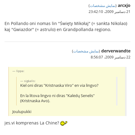
arcxjo
(
نمایش مشخصات
)
21 دسامبر 2009،‏ 23:42:10
En Pollando oni nomas lin "Święty Mikołaj" (= sankta Nikolao)
kaj "Gwiazdor" (= astrulo) en Grandpollanda regiono.
derverwandte
(
نمایش مشخصات
)
22 دسامبر 2009،‏ 8:56:07
Iippa:
sigkalis:
Kiel oni diras "Kristnaska Viro" en via lingvo?
En la litova lingvo ni diras "Kalėdų Senelis"
(Kristnaska Avo).
Joulupukki
jes.vi komprenas La Chine?