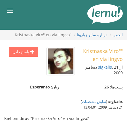
رود
ه
فهرس
حتوا
انجمن
درباره ساير زبان‌ها
"Kristnaska Viro" en via lingvo
"Kristnaska Viro"
پاسخ دادن
en via lingvo
از
sigkalis
, 21 دسامبر
2009
پست‌ها:
26
زبان:
Esperanto
sigkalis
(
نمایش مشخصات
)
21 دسامبر 2009،‏ 13:04:01
Kiel oni diras "Kristnaska Viro" en via lingvo?