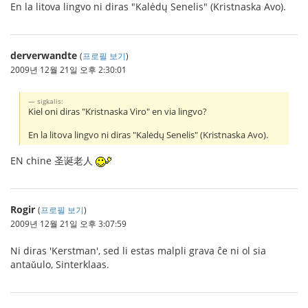
En la litova lingvo ni diras "Kalėdų Senelis" (Kristnaska Avo).
derverwandte
(
프로필 보기
)
2009년 12월 21일 오후 2:30:01
sigkalis:
Kiel oni diras "Kristnaska Viro" en via lingvo?
En la litova lingvo ni diras "Kalėdų Senelis" (Kristnaska Avo).
EN chine 圣诞老人
Rogir
(
프로필 보기
)
2009년 12월 21일 오후 3:07:59
Ni diras 'Kerstman', sed li estas malpli grava ĉe ni ol sia
antaǔulo, Sinterklaas.