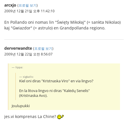
arcxjo
(
프로필 보기
)
2009년 12월 21일 오후 11:42:10
En Pollando oni nomas lin "Święty Mikołaj" (= sankta Nikolao)
kaj "Gwiazdor" (= astrulo) en Grandpollanda regiono.
derverwandte
(
프로필 보기
)
2009년 12월 22일 오전 8:56:07
Iippa:
sigkalis:
Kiel oni diras "Kristnaska Viro" en via lingvo?
En la litova lingvo ni diras "Kalėdų Senelis"
(Kristnaska Avo).
Joulupukki
jes.vi komprenas La Chine?