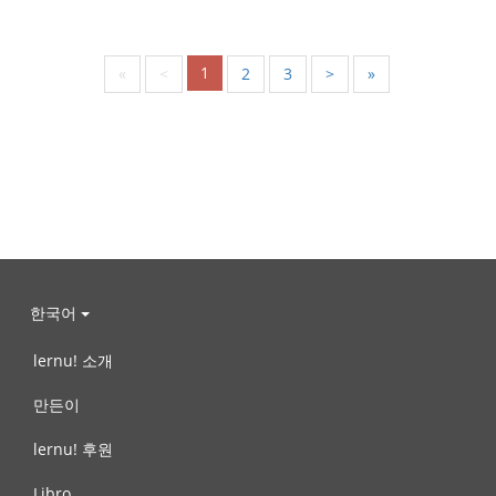
1
«
<
2
3
>
»
한국어
lernu! 소개
만든이
lernu! 후원
Libro