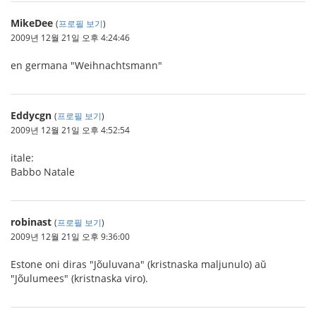
MikeDee
(
프로필 보기
)
2009년 12월 21일 오후 4:24:46
en germana "Weihnachtsmann"
Eddycgn
(
프로필 보기
)
2009년 12월 21일 오후 4:52:54
itale:
Babbo Natale
robinast
(
프로필 보기
)
2009년 12월 21일 오후 9:36:00
Estone oni diras "Jõuluvana" (kristnaska maljunulo) aŭ
"Jõulumees" (kristnaska viro).