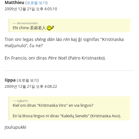
Matthieu
(
프로필 보기
)
2009년 12월 21일 오후 4:05:10
derverwandte:
EN chine 圣诞老人
Tion oni legas
shèng dàn lǎo rén
kaj ĝi signifas “Kristnaska
maljunulo”, ĉu ne?
En Francio, oni diras
Père Noël
(Patro Kristnasko).
Iippa
(프로필 보기)
2009년 12월 21일 오후 4:08:22
sigkalis:
Kiel oni diras "Kristnaska Viro" en via lingvo?
En la litova lingvo ni diras "Kalėdų Senelis" (Kristnaska Avo).
Joulupukki