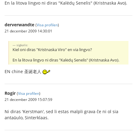
En la litova lingvo ni diras "Kalėdų Senelis" (Kristnaska Avo).
derverwandte
(
Visa profilen
)
21 december 2009 14:30:01
sigkalis:
Kiel oni diras "Kristnaska Viro" en via lingvo?
En la litova lingvo ni diras "Kalėdų Senelis" (Kristnaska Avo).
EN chine 圣诞老人
Rogir
(
Visa profilen
)
21 december 2009 15:07:59
Ni diras 'Kerstman', sed li estas malpli grava ĉe ni ol sia
antaǔulo, Sinterklaas.