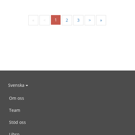
1
«
<
2
3
>
»
Svenska
Om oss
Team
Stöd oss
Libro