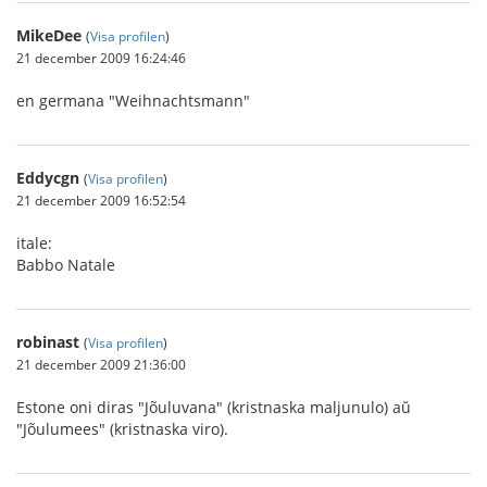
MikeDee
(
Visa profilen
)
21 december 2009 16:24:46
en germana "Weihnachtsmann"
Eddycgn
(
Visa profilen
)
21 december 2009 16:52:54
itale:
Babbo Natale
robinast
(
Visa profilen
)
21 december 2009 21:36:00
Estone oni diras "Jõuluvana" (kristnaska maljunulo) aŭ
"Jõulumees" (kristnaska viro).