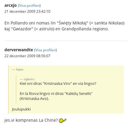
arcxjo
(
Visa profilen
)
21 december 2009 23:42:10
En Pollando oni nomas lin "Święty Mikołaj" (= sankta Nikolao)
kaj "Gwiazdor" (= astrulo) en Grandpollanda regiono.
derverwandte
(
Visa profilen
)
22 december 2009 08:56:07
Iippa:
sigkalis:
Kiel oni diras "Kristnaska Viro" en via lingvo?
En la litova lingvo ni diras "Kalėdų Senelis"
(Kristnaska Avo).
Joulupukki
jes.vi komprenas La Chine?