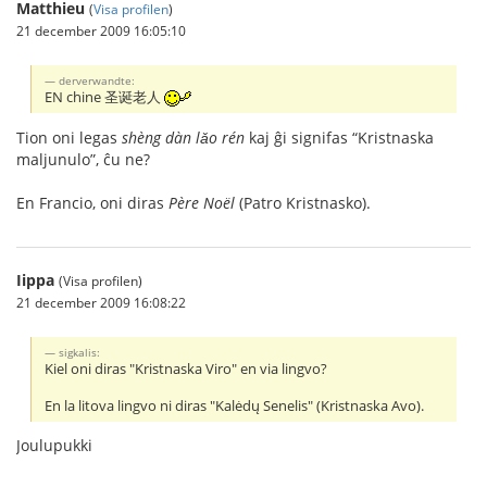
Matthieu
(
Visa profilen
)
21 december 2009 16:05:10
derverwandte:
EN chine 圣诞老人
Tion oni legas
shèng dàn lǎo rén
kaj ĝi signifas “Kristnaska
maljunulo”, ĉu ne?
En Francio, oni diras
Père Noël
(Patro Kristnasko).
Iippa
(Visa profilen)
21 december 2009 16:08:22
sigkalis:
Kiel oni diras "Kristnaska Viro" en via lingvo?
En la litova lingvo ni diras "Kalėdų Senelis" (Kristnaska Avo).
Joulupukki