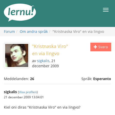
Till
sidans
Meny
innehåll
Forum
Om andra språk
"Kristnaska Viro" en via lingvo
"Kristnaska Viro"
Svara
en via lingvo
av
sigkalis
, 21
december 2009
Meddelanden:
26
Språk:
Esperanto
sigkalis
(
Visa profilen
)
21 december 2009 13:04:01
Kiel oni diras "Kristnaska Viro" en via lingvo?