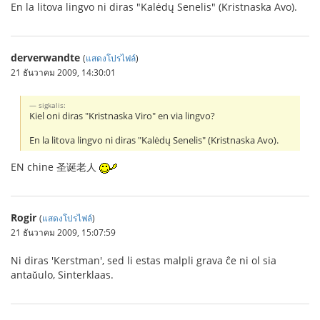
En la litova lingvo ni diras "Kalėdų Senelis" (Kristnaska Avo).
derverwandte
(
แสดงโปรไฟล์
)
21 ธันวาคม 2009, 14:30:01
sigkalis:
Kiel oni diras "Kristnaska Viro" en via lingvo?
En la litova lingvo ni diras "Kalėdų Senelis" (Kristnaska Avo).
EN chine 圣诞老人
Rogir
(
แสดงโปรไฟล์
)
21 ธันวาคม 2009, 15:07:59
Ni diras 'Kerstman', sed li estas malpli grava ĉe ni ol sia
antaǔulo, Sinterklaas.