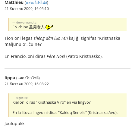
Matthieu
(
แสดงโปรไฟล์
)
21 ธันวาคม 2009, 16:05:10
derverwandte:
EN chine 圣诞老人
Tion oni legas
shèng dàn lǎo rén
kaj ĝi signifas “Kristnaska
maljunulo”, ĉu ne?
En Francio, oni diras
Père Noël
(Patro Kristnasko).
Iippa
(แสดงโปรไฟล์)
21 ธันวาคม 2009, 16:08:22
sigkalis:
Kiel oni diras "Kristnaska Viro" en via lingvo?
En la litova lingvo ni diras "Kalėdų Senelis" (Kristnaska Avo).
Joulupukki