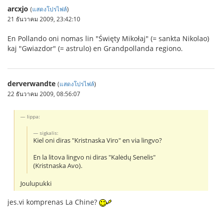
arcxjo
(
แสดงโปรไฟล์
)
21 ธันวาคม 2009, 23:42:10
En Pollando oni nomas lin "Święty Mikołaj" (= sankta Nikolao)
kaj "Gwiazdor" (= astrulo) en Grandpollanda regiono.
derverwandte
(
แสดงโปรไฟล์
)
22 ธันวาคม 2009, 08:56:07
Iippa:
sigkalis:
Kiel oni diras "Kristnaska Viro" en via lingvo?
En la litova lingvo ni diras "Kalėdų Senelis"
(Kristnaska Avo).
Joulupukki
jes.vi komprenas La Chine?