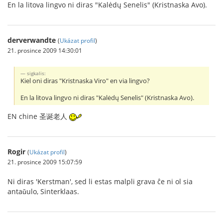
En la litova lingvo ni diras "Kalėdų Senelis" (Kristnaska Avo).
derverwandte
(
Ukázat profil
)
21. prosince 2009 14:30:01
sigkalis:
Kiel oni diras "Kristnaska Viro" en via lingvo?
En la litova lingvo ni diras "Kalėdų Senelis" (Kristnaska Avo).
EN chine 圣诞老人
Rogir
(
Ukázat profil
)
21. prosince 2009 15:07:59
Ni diras 'Kerstman', sed li estas malpli grava ĉe ni ol sia
antaǔulo, Sinterklaas.