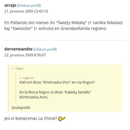
arcxjo
(
Ukázat profil
)
21. prosince 2009 23:42:10
En Pollando oni nomas lin "Święty Mikołaj" (= sankta Nikolao)
kaj "Gwiazdor" (= astrulo) en Grandpollanda regiono.
derverwandte
(
Ukázat profil
)
22. prosince 2009 8:56:07
Iippa:
sigkalis:
Kiel oni diras "Kristnaska Viro" en via lingvo?
En la litova lingvo ni diras "Kalėdų Senelis"
(Kristnaska Avo).
Joulupukki
jes.vi komprenas La Chine?