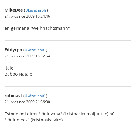
MikeDee
(
Ukázat profil
)
21. prosince 2009 16:24:46
en germana "Weihnachtsmann"
Eddycgn
(
Ukázat profil
)
21. prosince 2009 16:52:54
itale:
Babbo Natale
robinast
(
Ukázat profil
)
21. prosince 2009 21:36:00
Estone oni diras "Jõuluvana" (kristnaska maljunulo) aŭ
"Jõulumees" (kristnaska viro).