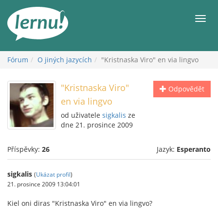
Přejít
k
Men
obsahu
Fórum
O jiných jazycích
"Kristnaska Viro" en via lingvo
"Kristnaska Viro"
Odpovědět
en via lingvo
od uživatele
sigkalis
ze
dne 21. prosince 2009
Příspěvky:
26
Jazyk:
Esperanto
sigkalis
(
Ukázat profil
)
21. prosince 2009 13:04:01
Kiel oni diras "Kristnaska Viro" en via lingvo?