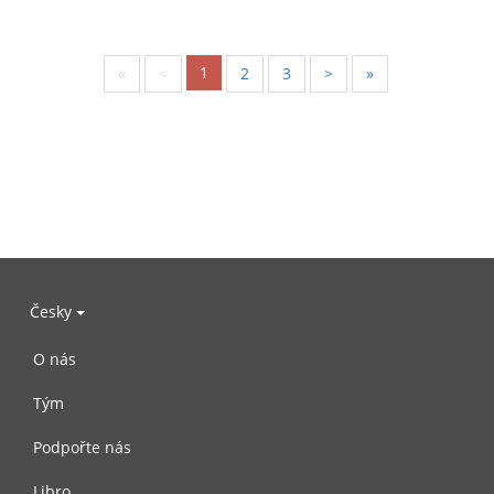
1
«
<
2
3
>
»
Česky
O nás
Tým
Podpořte nás
Libro