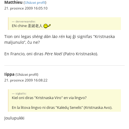
Matthieu
(
Ukázat profil
)
21. prosince 2009 16:05:10
derverwandte:
EN chine 圣诞老人
Tion oni legas
shèng dàn lǎo rén
kaj ĝi signifas “Kristnaska
maljunulo”, ĉu ne?
En Francio, oni diras
Père Noël
(Patro Kristnasko).
Iippa
(Ukázat profil)
21. prosince 2009 16:08:22
sigkalis:
Kiel oni diras "Kristnaska Viro" en via lingvo?
En la litova lingvo ni diras "Kalėdų Senelis" (Kristnaska Avo).
Joulupukki