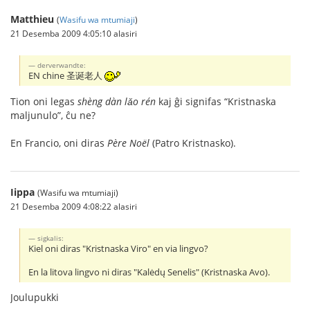
Matthieu
(
Wasifu wa mtumiaji
)
21 Desemba 2009 4:05:10 alasiri
derverwandte:
EN chine 圣诞老人
Tion oni legas
shèng dàn lǎo rén
kaj ĝi signifas “Kristnaska
maljunulo”, ĉu ne?
En Francio, oni diras
Père Noël
(Patro Kristnasko).
Iippa
(Wasifu wa mtumiaji)
21 Desemba 2009 4:08:22 alasiri
sigkalis:
Kiel oni diras "Kristnaska Viro" en via lingvo?
En la litova lingvo ni diras "Kalėdų Senelis" (Kristnaska Avo).
Joulupukki