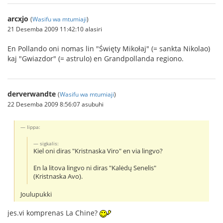
arcxjo
(
Wasifu wa mtumiaji
)
21 Desemba 2009 11:42:10 alasiri
En Pollando oni nomas lin "Święty Mikołaj" (= sankta Nikolao)
kaj "Gwiazdor" (= astrulo) en Grandpollanda regiono.
derverwandte
(
Wasifu wa mtumiaji
)
22 Desemba 2009 8:56:07 asubuhi
Iippa:
sigkalis:
Kiel oni diras "Kristnaska Viro" en via lingvo?
En la litova lingvo ni diras "Kalėdų Senelis"
(Kristnaska Avo).
Joulupukki
jes.vi komprenas La Chine?