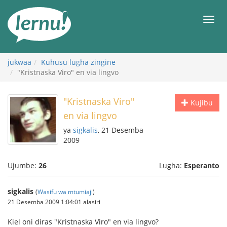
Kwa
maudhui
orod
jukwaa
Kuhusu lugha zingine
"Kristnaska Viro" en via lingvo
"Kristnaska Viro"
Kujibu
en via lingvo
ya
sigkalis
, 21 Desemba
2009
Ujumbe:
26
Lugha:
Esperanto
sigkalis
(
Wasifu wa mtumiaji
)
21 Desemba 2009 1:04:01 alasiri
Kiel oni diras "Kristnaska Viro" en via lingvo?