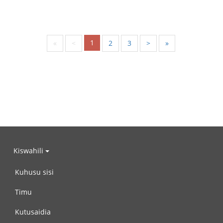
1
«
<
2
3
>
»
Kiswahili
Kuhusu sisi
Timu
Kutusaidia