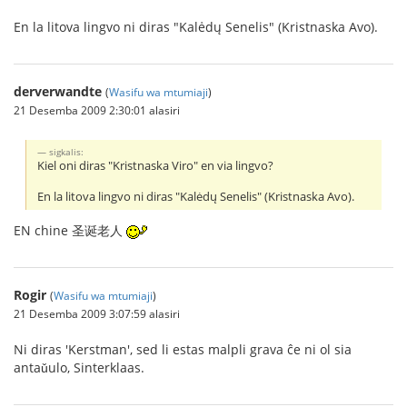
En la litova lingvo ni diras "Kalėdų Senelis" (Kristnaska Avo).
derverwandte
(
Wasifu wa mtumiaji
)
21 Desemba 2009 2:30:01 alasiri
sigkalis:
Kiel oni diras "Kristnaska Viro" en via lingvo?
En la litova lingvo ni diras "Kalėdų Senelis" (Kristnaska Avo).
EN chine 圣诞老人
Rogir
(
Wasifu wa mtumiaji
)
21 Desemba 2009 3:07:59 alasiri
Ni diras 'Kerstman', sed li estas malpli grava ĉe ni ol sia
antaǔulo, Sinterklaas.