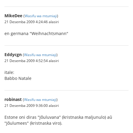
MikeDee
(
Wasifu wa mtumiaji
)
21 Desemba 2009 4:24:46 alasiri
en germana "Weihnachtsmann"
Eddycgn
(
Wasifu wa mtumiaji
)
21 Desemba 2009 4:52:54 alasiri
itale:
Babbo Natale
robinast
(
Wasifu wa mtumiaji
)
21 Desemba 2009 9:36:00 alasiri
Estone oni diras "Jõuluvana" (kristnaska maljunulo) aŭ
"Jõulumees" (kristnaska viro).