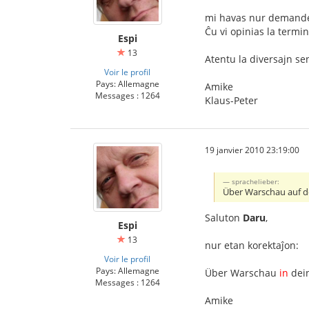
mi havas nur demand
Ĉu vi opinias la term
Espi
13
Atentu la diversajn se
Voir le profil
Pays: Allemagne
Amike
Messages : 1264
Klaus-Peter
19 janvier 2010 23:19:00
sprachelieber:
Über Warschau auf d
Saluton
Daru
,
Espi
13
nur etan korektaĵon:
Voir le profil
Pays: Allemagne
Über Warschau
in
dei
Messages : 1264
Amike