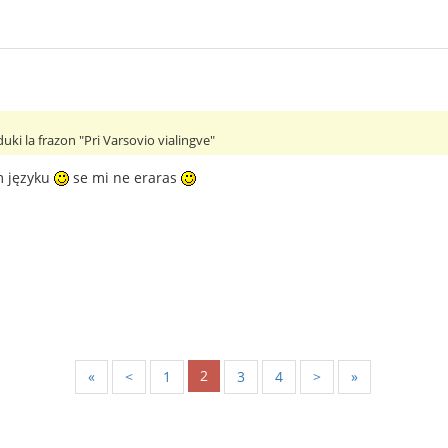
uki la frazon "Pri Varsovio vialingve"
m języku
se mi ne eraras
2
«
<
1
3
4
>
»