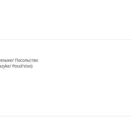
языке/ Посольство
zyke/ Posol'stvo)