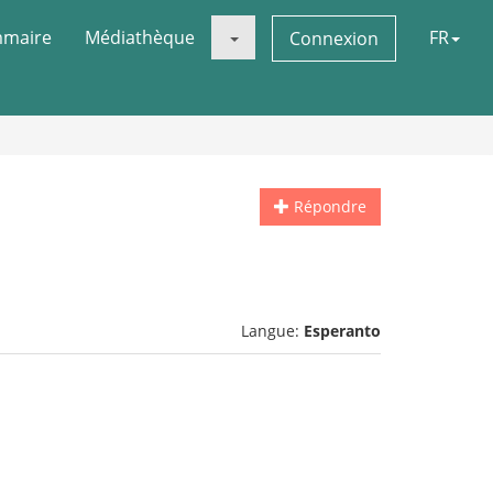
maire
Médiathèque
FR
Connexion
Répondre
Langue:
Esperanto