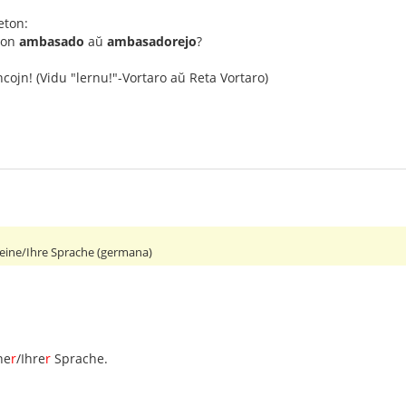
eton:
inon
ambasado
aŭ
ambasadorejo
?
ncojn! (Vidu "lernu!"-Vortaro aŭ Reta Vortaro)
eine/Ihre Sprache (germana)
ne
r
/Ihre
r
Sprache.