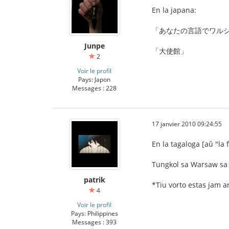
En la japana:
「あなたの言語でワル
Junpe
「大使館」
2
Voir le profil
Pays: Japon
Messages : 228
17 janvier 2010 09:24:55
En la tagaloga [aŭ "la f
Tungkol sa Warsaw sa
patrik
*Tiu vorto estas jam ar
4
Voir le profil
Pays: Philippines
Messages : 393