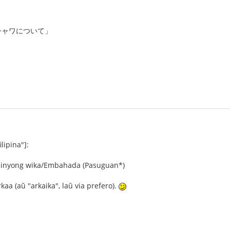
シャワについて」
ilipina"]:
 inyong wika/Embahada (Pasuguan*)
kaa (aŭ "arkaika", laŭ via prefero).