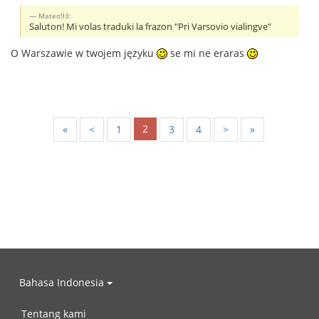
Mateo93:
Saluton! Mi volas traduki la frazon "Pri Varsovio vialingve"
O Warszawie w twojem języku
se mi ne eraras
2
«
<
1
3
4
>
»
Bahasa Indonesia
Tentang kami