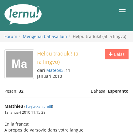
Ke
daftar
Men
isi
Forum
Mengenai bahasa lain
Helpu traduki! (al ia lingvo)
Helpu traduki! (al
Balas
ia lingvo)
dari
Mateo93
, 11
Januari 2010
Pesan:
32
Bahasa:
Esperanto
Matthieu
(
Tunjukkan profil
)
13 Januari 2010 11.15.28
En la franca:
À propos de Varsovie dans votre langue