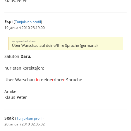
Klaus-Peter
Espi
(
Tunjukkan profil
)
19 Januari 2010 23.19.00
sprachelieber:
Über Warschau auf deine/Ihre Sprache (germana)
Saluton
Daru
,
nur etan korektaĵon:
Über Warschau
in
deine
r
/Ihre
r
Sprache.
Amike
Klaus-Peter
Sxak
(
Tunjukkan profil
)
20 Januari 2010 02.05.02