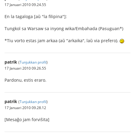
17 Januari 2010 09.24.55
En la tagaloga [aŭ "la filipina"]:
Tungkol sa Warsaw sa inyong wika/Embahada (Pasuguan*)
*Tiu vorto estas jam arkaa (aŭ "arkaika", laŭ via prefero).
patrik
(
Tunjukkan profil
)
17 Januari 2010 09.26.55
Pardonu, estis eraro.
patrik
(
Tunjukkan profil
)
17 Januari 2010 09.28.12
[Mesaĝo jam forviŝita]