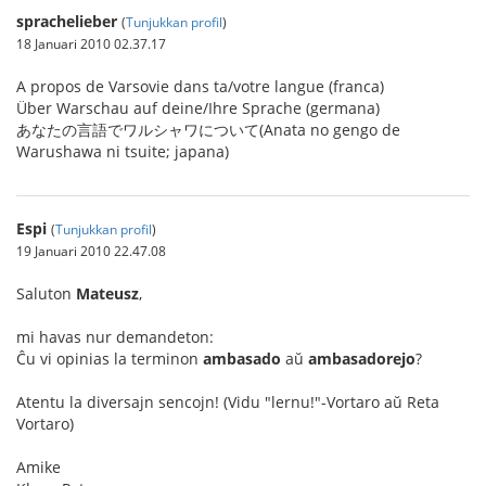
sprachelieber
(
Tunjukkan profil
)
18 Januari 2010 02.37.17
A propos de Varsovie dans ta/votre langue (franca)
Über Warschau auf deine/Ihre Sprache (germana)
あなたの言語でワルシャワについて(Anata no gengo de
Warushawa ni tsuite; japana)
Espi
(
Tunjukkan profil
)
19 Januari 2010 22.47.08
Saluton
Mateusz
,
mi havas nur demandeton:
Ĉu vi opinias la terminon
ambasado
aŭ
ambasadorejo
?
Atentu la diversajn sencojn! (Vidu "lernu!"-Vortaro aŭ Reta
Vortaro)
Amike