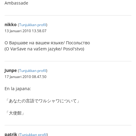
Ambassade
nikko
(
Tunjukkan profil
)
13 Januari 2010 13.58.07
О Варшаве на вашем языке/ Посольство
(O Varŝave na vaŝem jazyke/ Posol'stvo)
Junpe
(
Tunjukkan profil
)
17 Januari 2010 08.47.50
En la japana:
「あなたの言語でワルシャワについて」
「大使館」
patrik
(
Tunjukkan profil
)