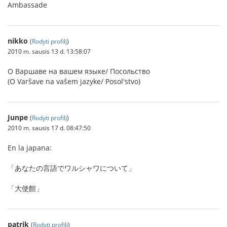
Ambassade
nikko
(
Rodyti profilį
)
2010 m. sausis 13 d. 13:58:07
О Варшаве на вашем языке/ Посольство
(O Varŝave na vaŝem jazyke/ Posol'stvo)
Junpe
(
Rodyti profilį
)
2010 m. sausis 17 d. 08:47:50
En la japana:
「あなたの言語でワルシャワについて」
「大使館」
patrik
(
Rodyti profilį
)