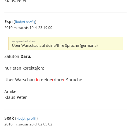
Klaus-Peter
Espi
(
Rodyti profilį
)
2010 m. sausis 19 d. 23:19:00
sprachelieber:
Über Warschau auf deine/Ihre Sprache (germana)
Saluton
Daru
,
nur etan korektaĵon:
Über Warschau
in
deine
r
/Ihre
r
Sprache.
Amike
Klaus-Peter
Sxak
(
Rodyti profilį
)
2010 m. sausis 20 d. 02:05:02