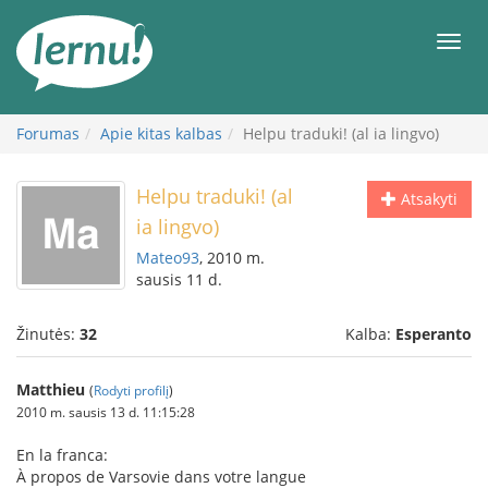
Į
turinį
Meni
Forumas
Apie kitas kalbas
Helpu traduki! (al ia lingvo)
Helpu traduki! (al
Atsakyti
ia lingvo)
Mateo93
, 2010 m.
sausis 11 d.
Žinutės:
32
Kalba:
Esperanto
Matthieu
(
Rodyti profilį
)
2010 m. sausis 13 d. 11:15:28
En la franca:
À propos de Varsovie dans votre langue