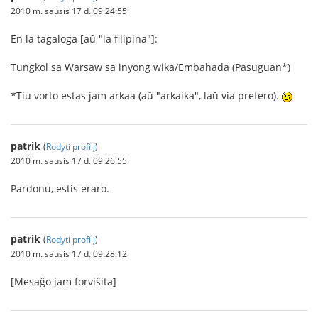
2010 m. sausis 17 d. 09:24:55
En la tagaloga [aŭ "la filipina"]:
Tungkol sa Warsaw sa inyong wika/Embahada (Pasuguan*)
*Tiu vorto estas jam arkaa (aŭ "arkaika", laŭ via prefero).
patrik
(
Rodyti profilį
)
2010 m. sausis 17 d. 09:26:55
Pardonu, estis eraro.
patrik
(
Rodyti profilį
)
2010 m. sausis 17 d. 09:28:12
[Mesaĝo jam forviŝita]