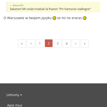
Mateo93:
Saluton! Mi volas traduki la frazon "Pri Varsovio vialingve"
O Warszawie w twojem języku
se mi ne eraras
2
«
<
1
3
4
>
»
Lietuvių
Apie mus