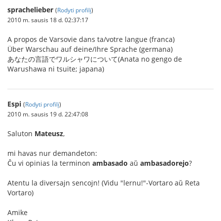
sprachelieber
(
Rodyti profilį
)
2010 m. sausis 18 d. 02:37:17
A propos de Varsovie dans ta/votre langue (franca)
Über Warschau auf deine/Ihre Sprache (germana)
あなたの言語でワルシャワについて(Anata no gengo de
Warushawa ni tsuite; japana)
Espi
(
Rodyti profilį
)
2010 m. sausis 19 d. 22:47:08
Saluton
Mateusz
,
mi havas nur demandeton:
Ĉu vi opinias la terminon
ambasado
aŭ
ambasadorejo
?
Atentu la diversajn sencojn! (Vidu "lernu!"-Vortaro aŭ Reta
Vortaro)
Amike