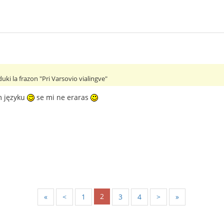
uki la frazon "Pri Varsovio vialingve"
m języku
se mi ne eraras
2
«
<
1
3
4
>
»