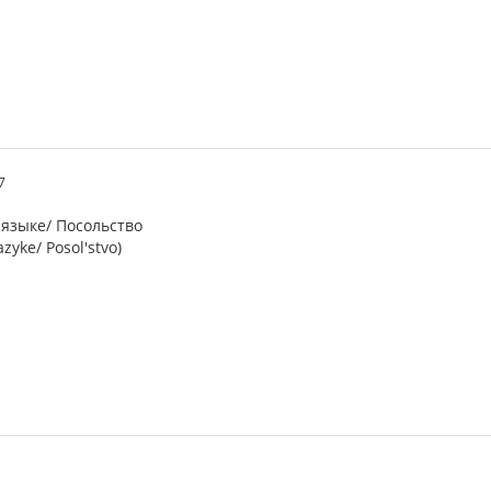
7
языке/ Посольство
zyke/ Posol'stvo)