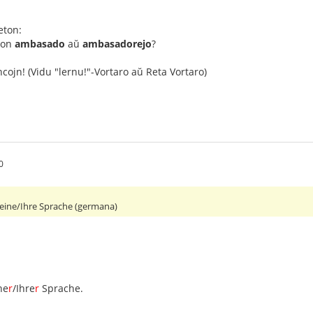
eton:
inon
ambasado
aŭ
ambasadorejo
?
ncojn! (Vidu "lernu!"-Vortaro aŭ Reta Vortaro)
0
eine/Ihre Sprache (germana)
ne
r
/Ihre
r
Sprache.