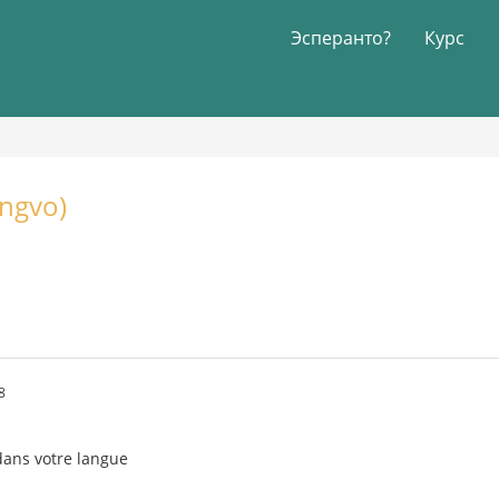
Эсперанто?
Курс
ingvo)
8
dans votre langue