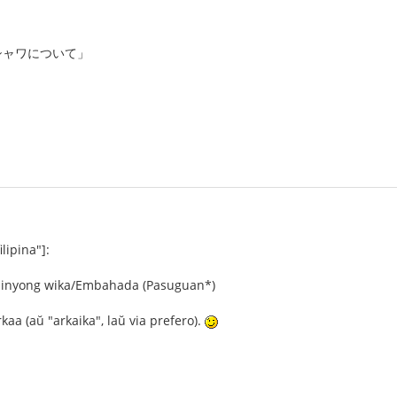
シャワについて」
ilipina"]:
 inyong wika/Embahada (Pasuguan*)
kaa (aŭ "arkaika", laŭ via prefero).