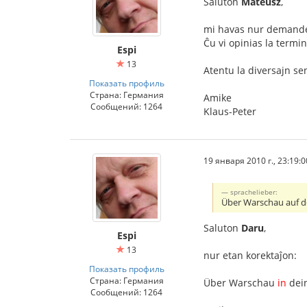
Saluton
Mateusz
,
mi havas nur demand
Ĉu vi opinias la term
Espi
13
Atentu la diversajn se
Показать профиль
Страна: Германия
Amike
Сообщений: 1264
Klaus-Peter
19 января 2010 г., 23:19:0
sprachelieber:
Über Warschau auf d
Saluton
Daru
,
Espi
13
nur etan korektaĵon:
Показать профиль
Страна: Германия
Über Warschau
in
dei
Сообщений: 1264