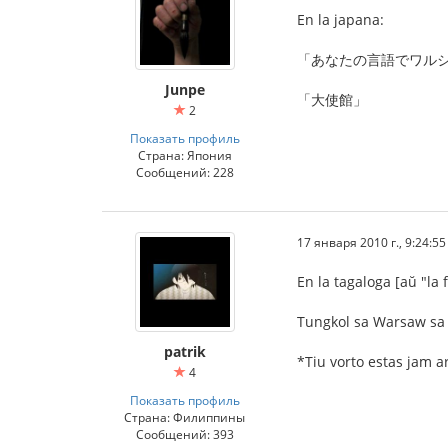
En la japana:
「あなたの言語でワル
Junpe
「大使館」
2
Показать профиль
Страна: Япония
Сообщений: 228
17 января 2010 г., 9:24:55
En la tagaloga [aŭ "la f
Tungkol sa Warsaw sa
patrik
*Tiu vorto estas jam ar
4
Показать профиль
Страна: Филиппины
Сообщений: 393