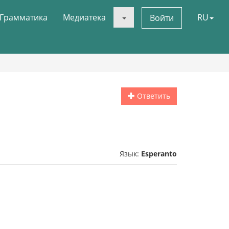
Грамматика
Медиатека
RU
Войти
Ответить
Язык:
Esperanto