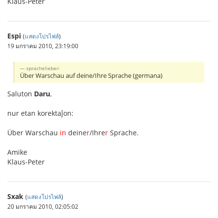
Klaus-Peter
Espi
(
แสดงโปรไฟล์
)
19 มกราคม 2010, 23:19:00
sprachelieber:
Über Warschau auf deine/Ihre Sprache (germana)
Saluton
Daru
,
nur etan korektaĵon:
Über Warschau
in
deine
r
/Ihre
r
Sprache.
Amike
Klaus-Peter
Sxak
(
แสดงโปรไฟล์
)
20 มกราคม 2010, 02:05:02