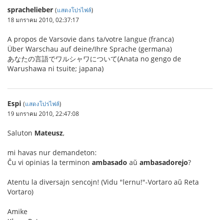
sprachelieber
(
แสดงโปรไฟล์
)
18 มกราคม 2010, 02:37:17
A propos de Varsovie dans ta/votre langue (franca)
Über Warschau auf deine/Ihre Sprache (germana)
あなたの言語でワルシャワについて(Anata no gengo de
Warushawa ni tsuite; japana)
Espi
(
แสดงโปรไฟล์
)
19 มกราคม 2010, 22:47:08
Saluton
Mateusz
,
mi havas nur demandeton:
Ĉu vi opinias la terminon
ambasado
aŭ
ambasadorejo
?
Atentu la diversajn sencojn! (Vidu "lernu!"-Vortaro aŭ Reta
Vortaro)
Amike