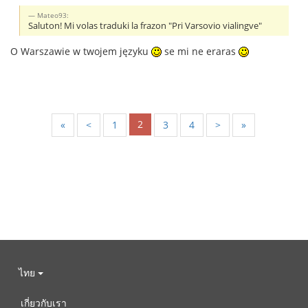
Mateo93:
Saluton! Mi volas traduki la frazon "Pri Varsovio vialingve"
O Warszawie w twojem języku
se mi ne eraras
2
«
<
1
3
4
>
»
ไทย
เกี่ยวกับเรา