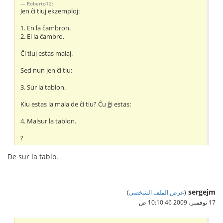
Roberto12:
Jen ĉi tiuj ekzemploj:
1. En la ĉambron.
2. El la ĉambro.
Ĉi tiuj estas malaj.
Sed nun jen ĉi tiu:
3. Sur la tablon.
Kiu estas la mala de ĉi tiu? Ĉu ĝi estas:
4. Malsur la tablon.
?
De sur la tablo.
sergejm
(
عرض الملف الشخصي
)
17 نوفمبر، 2009 10:10:46 ص