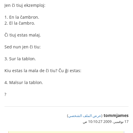
Jen ĉi tiuj ekzemploj:
1. En la ĉambron.
2. El la ĉambro.
Ĉi tiuj estas malaj.
Sed nun jen ĉi tiu:
3. Sur la tablon.
Kiu estas la mala de ĉi tiu? Ĉu ĝi estas:
4. Malsur la tablon.
?
tommjames
(
عرض الملف الشخصي
)
17 نوفمبر، 2009 10:10:27 ص