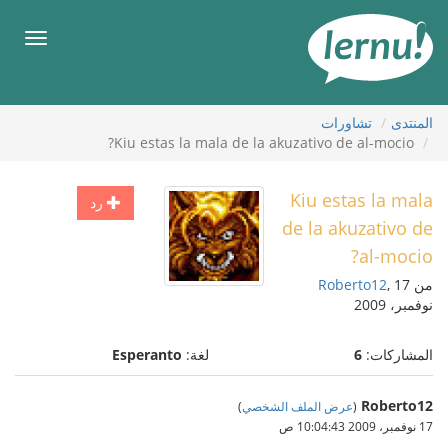
لى
لمحتويات
قائمة
طعام
المنتدى
تشاورات
Kiu estas la mala de la akuzativo de al-mocio?
Kiu estas la mala
رد
de la akuzativo de
al-mocio?
من
, 17
Roberto12
نوفمبر، 2009
المشاركات:
6
لغة:
Esperanto
Roberto12
(
عرض الملف الشخصي
)
17 نوفمبر، 2009 10:04:43 ص