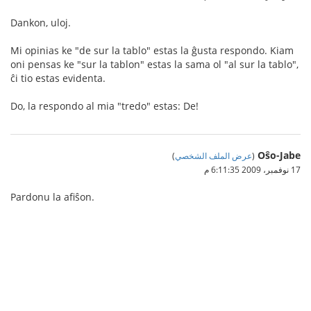
Dankon, uloj.
Mi opinias ke "de sur la tablo" estas la ĝusta respondo. Kiam
oni pensas ke "sur la tablon" estas la sama ol "al sur la tablo",
ĉi tio estas evidenta.
Do, la respondo al mia "tredo" estas: De!
Oŝo-Jabe
(
عرض الملف الشخصي
)
17 نوفمبر، 2009 6:11:35 م
Pardonu la afiŝon.