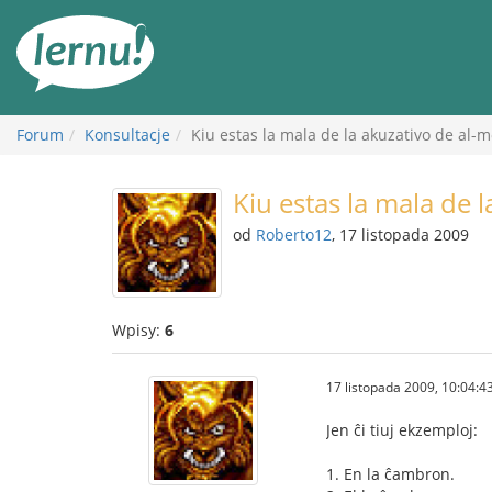
Więcej
Forum
Konsultacje
Kiu estas la mala de la akuzativo de al-m
Kiu estas la mala de 
od
Roberto12
, 17 listopada 2009
Wpisy:
6
17 listopada 2009, 10:04:4
Jen ĉi tiuj ekzemploj:
1. En la ĉambron.