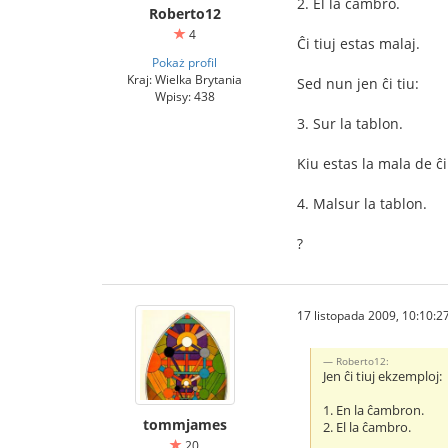
2. El la ĉambro.
Roberto12
4
Ĉi tiuj estas malaj.
Pokaż profil
Kraj: Wielka Brytania
Sed nun jen ĉi tiu:
Wpisy: 438
3. Sur la tablon.
Kiu estas la mala de ĉi
4. Malsur la tablon.
?
17 listopada 2009, 10:10:2
Roberto12:
Jen ĉi tiuj ekzemploj:
1. En la ĉambron.
tommjames
2. El la ĉambro.
20