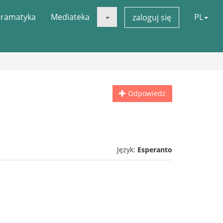
ramatyka
Mediateka
PL
zaloguj się
Odpowiedz
Język:
Esperanto