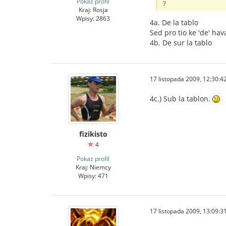
Pokaż profil
?
Kraj: Rosja
Wpisy: 2863
4a. De la tablo
Sed pro tio ke 'de' hav
4b. De sur la tablo
17 listopada 2009, 12:30:4
4c.) Sub la tablon.
fizikisto
4
Pokaż profil
Kraj: Niemcy
Wpisy: 471
17 listopada 2009, 13:09:3