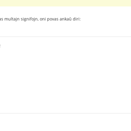
as multajn signifojn, oni povas ankaŭ diri:
2
1