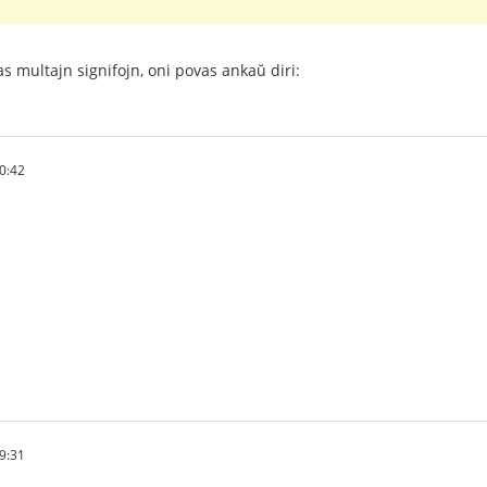
as multajn signifojn, oni povas ankaŭ diri:
0:42
9:31