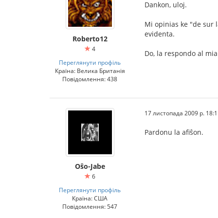
Dankon, uloj.
Mi opinias ke "de sur l
evidenta.
Roberto12
4
Do, la respondo al mia
Переглянути профіль
Країна: Велика Британія
Повідомлення: 438
17 листопада 2009 р. 18:1
Pardonu la afiŝon.
Oŝo-Jabe
6
Переглянути профіль
Країна: США
Повідомлення: 547