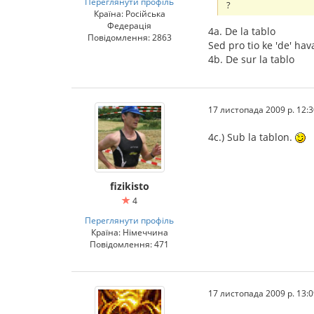
Переглянути профіль
?
Країна: Російська
Федерація
4a. De la tablo
Повідомлення: 2863
Sed pro tio ke 'de' hav
4b. De sur la tablo
17 листопада 2009 р. 12:3
4c.) Sub la tablon.
fizikisto
4
Переглянути профіль
Країна: Німеччина
Повідомлення: 471
17 листопада 2009 р. 13:0