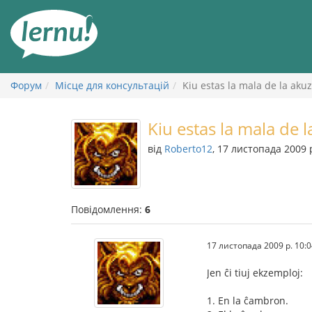
До
змісту
Форум
Місце для консультацій
Kiu estas la mala de la aku
Kiu estas la mala de 
від
Roberto12
, 17 листопада 2009 
Повідомлення:
6
17 листопада 2009 р. 10:0
Jen ĉi tiuj ekzemploj:
1. En la ĉambron.