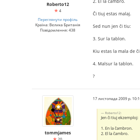
2. El la ĉambro.
Roberto12
4
Ĉi tiuj estas malaj.
Переглянути профіль
Країна: Велика Британія
Sed nun jen ĉi tiu:
Повідомлення: 438
3. Sur la tablon.
Kiu estas la mala de ĉi
4. Malsur la tablon.
?
17 листопада 2009 р. 10:1
Roberto12:
Jen ĉi tiuj ekzemploj:
1. En la ĉambron.
tommjames
2. El la ĉambro.
20