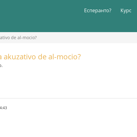
Есперанто?
Курс
zativo de al-mocio?
la akuzativo de al-mocio?
р.
4:43