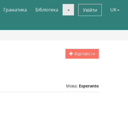
Граматика
Бібліотека
UK
Увійти
Відповісти
Мова:
Esperanto