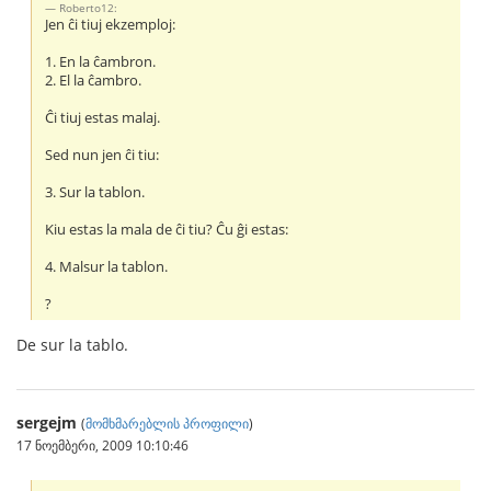
Roberto12:
Jen ĉi tiuj ekzemploj:
1. En la ĉambron.
2. El la ĉambro.
Ĉi tiuj estas malaj.
Sed nun jen ĉi tiu:
3. Sur la tablon.
Kiu estas la mala de ĉi tiu? Ĉu ĝi estas:
4. Malsur la tablon.
?
De sur la tablo.
sergejm
(
მომხმარებლის პროფილი
)
17 ნოემბერი, 2009 10:10:46