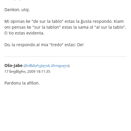
Dankon, uloj.
Mi opinias ke "de sur la tablo" estas la ĝusta respondo. Kiam
oni pensas ke "sur la tablon" estas la sama ol "al sur la tablo",
ĉi tio estas evidenta.
Do, la respondo al mia "tredo" estas: De!
Oŝo-Jabe
(
მომხმარებლის პროფილი
)
17 ნოემბერი, 2009 18:11:35
Pardonu la afiŝon.