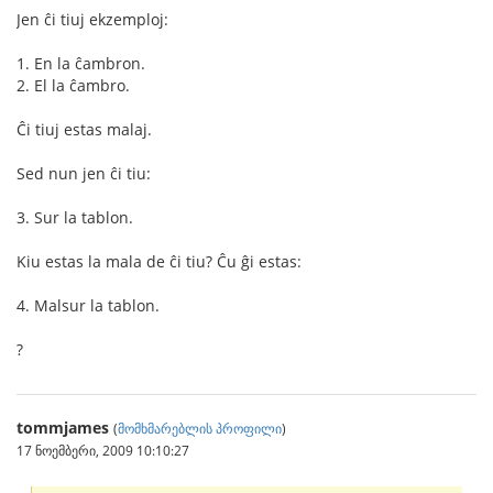
Jen ĉi tiuj ekzemploj:
1. En la ĉambron.
2. El la ĉambro.
Ĉi tiuj estas malaj.
Sed nun jen ĉi tiu:
3. Sur la tablon.
Kiu estas la mala de ĉi tiu? Ĉu ĝi estas:
4. Malsur la tablon.
?
tommjames
(
მომხმარებლის პროფილი
)
17 ნოემბერი, 2009 10:10:27