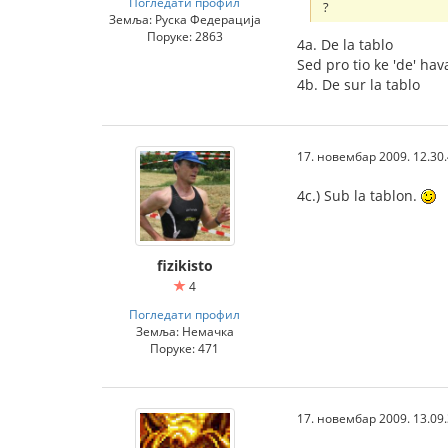
Погледати профил
?
Земља: Руска Федерација
Поруке: 2863
4a. De la tablo
Sed pro tio ke 'de' hav
4b. De sur la tablo
17. новембар 2009. 12.30
4c.) Sub la tablon.
fizikisto
4
Погледати профил
Земља: Немачка
Поруке: 471
17. новембар 2009. 13.09