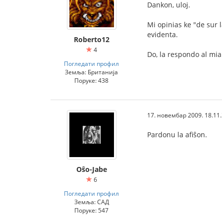
Dankon, uloj.
Mi opinias ke "de sur l
evidenta.
Roberto12
4
Do, la respondo al mia
Погледати профил
Земља: Британија
Поруке: 438
17. новембар 2009. 18.11
Pardonu la afiŝon.
Oŝo-Jabe
6
Погледати профил
Земља: САД
Поруке: 547