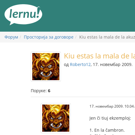
У
садржају
Форум
Просторија за договоре
Kiu estas la mala de la aku
Kiu estas la mala de 
од
Roberto12
, 17. новембар 2009.
Поруке:
6
17. новембар 2009. 10.04
Jen ĉi tiuj ekzemploj:
1. En la ĉambron.