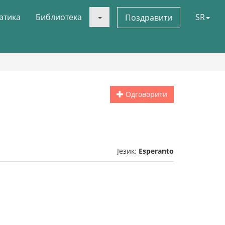
атика
Библиотека
SR
Поздравити
Одговорити
Језик:
Esperanto