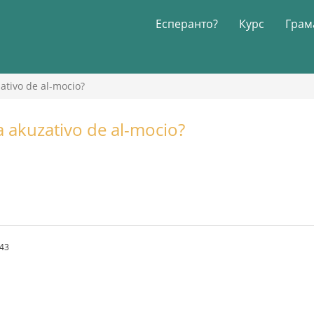
Есперанто?
Курс
Грам
zativo de al-mocio?
la akuzativo de al-mocio?
.43