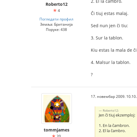
2. El la ĉambro.
Roberto12
4
Ĉi tiuj estas malaj.
Погледати профил
Земља: Британија
Sed nun jen ĉi tiu:
Поруке: 438
3. Sur la tablon.
Kiu estas la mala de ĉi
4. Malsur la tablon.
?
17. новембар 2009. 10.10
Roberto12:
Jen ĉi tiuj ekzemploj:
1. En la ĉambron.
tommjames
2. El la ĉambro.
20