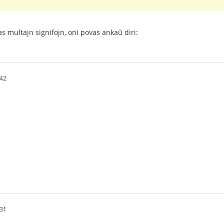
as multajn signifojn, oni povas ankaŭ diri:
.42
.31